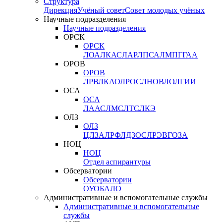
Структура
Дирекция
Учёный совет
Совет молодых учёных
Научные подразделения
Научные подразделения
ОРСК
ОРСК
ЛОА
ЛКАС
ЛАР
ЛПСА
ЛМПГ
ГАА
ОРОВ
ОРОВ
ЛРВ
ЛКАО
ЛРОС
ЛНОВ
ЛОЛ
ГИИ
ОСА
ОСА
ЛААС
ЛМС
ЛТС
ЛКЭ
ОЛЗ
ОЛЗ
ЦЛЗА
ЛРФ
ЛДЗОС
ЛРЭВ
ГОЗА
НОЦ
НОЦ
Отдел аспирантуры
Обсерватории
Обсерватории
ОУО
БАЛО
Административные и вспомогательные службы
Административные и вспомогательные
службы