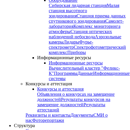
Оборудование
Сибирская лидарная станция
Малая
станция высотного
зондирования
Станция приема данных
спутникового зондирования
Самолет-
лаборатория
Комплекс мониторинга
атмосферы
Станция оптических
наблюдений небосвода
Аэрозольные
камеры
Лидары
Фурье-
спектрометр
Спектрофотометрический
комплекс
Приборы
Информационные ресурсы
Информационные ресурсы
Вычислительный кластер "Феликс-
К"
Программы
Данные
Информационные
системы
Конкурсы и аттестация
Конкурсы и аттестация
Объявления о конкурсах на замещение
должностей
Результаты конкурсов на
замещение должностей
Результаты
аттестаций
Реквизиты и контакты
Документы
СМИ о
нас
Фоторепортажи
Структура