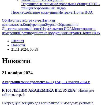
Спутниковые снимки
Аэрозольная станция
TOR -
станция
Аэрозольный лидар
Противодействие коррупции
Интранет
Почта ИОА
Об Институте
Структура
Научная
деятельность
Конференции
Журнал
Образование
Диссертационный совет
Издательство ИОА
Мониторинг и
измерения
Противодействие коррупции
Интранет
Почта ИОА
Главная
Новости
21.11.2024, 00:39
Новости
21 ноября 2024
Академический проспект
№ 7 (134), 13 ноября 2024 г.
К 100-ЛЕТИЮ АКАДЕМИКА В.Е. ЗУЕВА:
Накануне
юбилея, стр. 6
Очередную лекцию для аспирантов и молодых ученых в