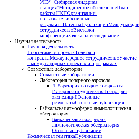
УНУ "Сибирская лидарная
станция"
Методическое обеспечение
План
работы ЦКП
Организации-
пользователи
Основные
результаты
Патенты
Публикации
Международн
сотрудничество
Выставки,
конференции
Заявка на исследование
Научная деятельность
Научная деятельность
Программы и проекты
Гранты и
контракты
Международное сотрудничество
Участие
в международных проектах и программах
Совместные лаборатории
Совместные лаборатории
Лаборатория полярного аэрозоля
Лаборатория полярного аэрозоля
История сотрудничества
География
экспедиций
Основные
результаты
Основные публикации
Байкальская атмосферно-лимнологическая
обсерватория
Байкальская атмосферно-
лимнологическая обсерватория
Основные публикации
Космическая тематика
Публикации