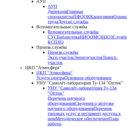
АУП
АУП
Дирекция
Главные
специалисты
ПФО
ОК
Канцелярия
Охран
труда
Другие службы
Вспомогательные службы
Вспомогательные службы
СУС
Библиотека
НИО
ОМС
ИЦ
ОЗ
Служб
КСП
ХО
Произв.службы
Произв.службы
Эксп.участок
Энергоучасток
Трансп.
участок
ЦКП "Атмосфера"
ЦКП "Атмосфера"
Услуги центра
Основное оборудование
УНУ "Самолёт-лаборатория Ту-134 "Оптик"
УНУ "Самолёт-лаборатория Ту-134
"Оптик"
Перечень научного
оборудования
Сведения о загрузке
научного оборудования
Перечень
типовых услуг и регламент доступа к
ним
Методическое обеспечение
План
работы