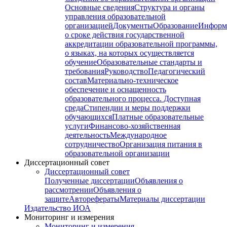
Основные сведения
Структура и органы
управления образовательной
организацией
Документы
Образование
Информ
о сроке действия государственной
аккредитации образовательной программы,
о языках, на которых осуществляется
обучение
Образовательные стандарты и
требования
Руководство
Педагогический
состав
Материально-техническое
обеспечение и оснащенность
образовательного процесса. Доступная
среда
Стипендии и меры поддержки
обучающихся
Платные образовательные
услуги
Финансово-хозяйственная
деятельность
Международное
сотрудничество
Организация питания в
образовательной организации
Диссертационный совет
Диссертационный совет
Полученные диссертации
Объявления о
рассмотрении
Объявления о
защите
Авторефераты
Материалы диссертации
Издательство ИОА
Мониторинг и измерения
Мониторинг и измерения