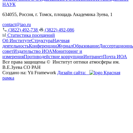
НАУК
634055, Россия, г. Томск, площадь Академика Зуева, 1
contact@iao.ru
(3822) 492-738
(3822) 492-086
Статистика посещений
Об Институте
Структура
Научная
деятельность
Конференции
Журнал
Образование
Диссертационн
совет
Издательство ИОА
Мониторинг и
измерения
Противодействие коррупции
Интранет
Почта ИОА
Все права защищены ©
Институт оптики атмосферы им.
В.Е.Зуева СО РАН
Создано на: Yii Framework
Дизайн сайта:
Красная
рамка