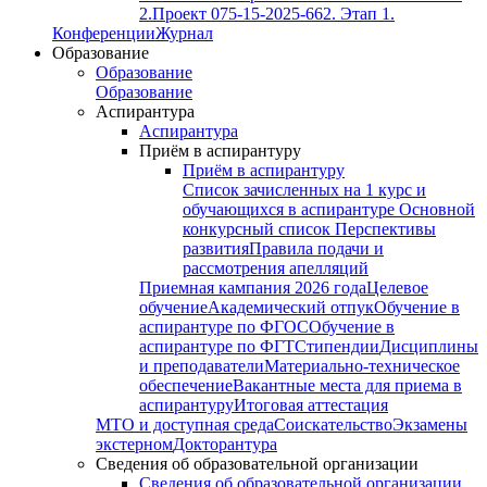
2.
Проект 075-15-2025-662. Этап 1.
Конференции
Журнал
Образование
Образование
Образование
Аспирантура
Аспирантура
Приём в аспирантуру
Приём в аспирантуру
Список зачисленных на 1 курс и
обучающихся в аспирантуре
Основной
конкурсный список
Перспективы
развития
Правила подачи и
рассмотрения апелляций
Приемная кампания 2026 года
Целевое
обучение
Академический отпук
Обучение в
аспирантуре по ФГОС
Обучение в
аспирантуре по ФГТ
Стипендии
Дисциплины
и преподаватели
Материально-техническое
обеспечение
Вакантные места для приема в
аспирантуру
Итоговая аттестация
МТО и доступная среда
Соискательство
Экзамены
экстерном
Докторантура
Сведения об образовательной организации
Сведения об образовательной организации