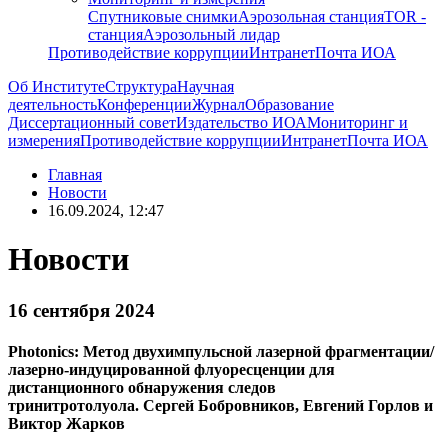
Спутниковые снимки
Аэрозольная станция
TOR -
станция
Аэрозольный лидар
Противодействие коррупции
Интранет
Почта ИОА
Об Институте
Структура
Научная
деятельность
Конференции
Журнал
Образование
Диссертационный совет
Издательство ИОА
Мониторинг и
измерения
Противодействие коррупции
Интранет
Почта ИОА
Главная
Новости
16.09.2024, 12:47
Новости
16 сентября 2024
Photonics: Метод двухимпульсной лазерной фрагментации/
лазерно-индуцированной флуоресценции для
дистанционного обнаружения следов
тринитротолуола. Сергей Бобровников, Евгений Горлов и
Виктор Жарков