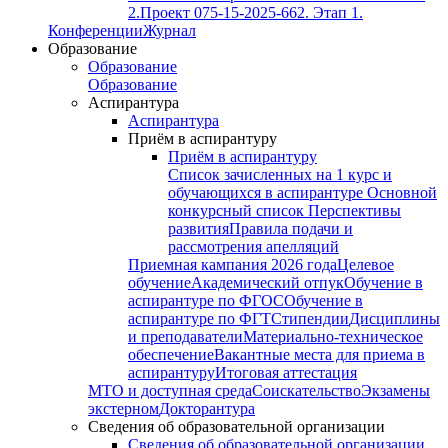
2.
Проект 075-15-2025-662. Этап 1.
Конференции
Журнал
Образование
Образование
Образование
Аспирантура
Аспирантура
Приём в аспирантуру
Приём в аспирантуру
Список зачисленных на 1 курс и
обучающихся в аспирантуре
Основной
конкурсный список
Перспективы
развития
Правила подачи и
рассмотрения апелляций
Приемная кампания 2026 года
Целевое
обучение
Академический отпук
Обучение в
аспирантуре по ФГОС
Обучение в
аспирантуре по ФГТ
Стипендии
Дисциплины
и преподаватели
Материально-техническое
обеспечение
Вакантные места для приема в
аспирантуру
Итоговая аттестация
МТО и доступная среда
Соискательство
Экзамены
экстерном
Докторантура
Сведения об образовательной организации
Сведения об образовательной организации