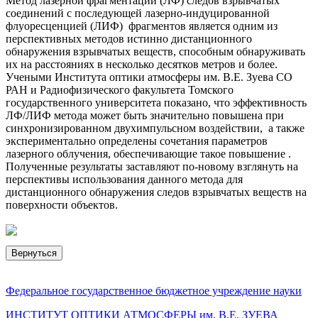
Метод лазерной фрагментации (ЛФ) следов взрывчатых
соединений с последующей лазерно-индуцированной
флуоресценцией (ЛИФ) фрагментов является одним из
перспективных методов истинно дистанционного
обнаружения взрывчатых веществ, способным обнаруживать
их на расстояниях в несколько десятков метров и более.
Учеными Института оптики атмосферы им. В.Е. Зуева СО
РАН и Радиофизического факультета Томского
государственного университета показано, что эффективность
ЛФ/ЛИФ метода может быть значительно повышена при
синхронизированном двухимпульсном воздействии, а также
экспериментально определены сочетания параметров
лазерного облучения, обеспечивающие такое повышение .
Полученные результаты заставляют по-новому взглянуть на
перспективы использования данного метода для
дистанционного обнаружения следов взрывчатых веществ на
поверхности объектов.
Вернуться
Федеральное государственное бюджетное учреждение науки
ИНСТИТУТ ОПТИКИ АТМОСФЕРЫ
им.
В.Е. ЗУЕВА