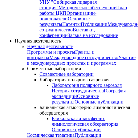
УНУ "Сибирская лидарная
станция"
Методическое обеспечение
План
работы ЦКП
Организации-
пользователи
Основные
результаты
Патенты
Публикации
Международн
сотрудничество
Выставки,
конференции
Заявка на исследование
Научная деятельность
Научная деятельность
Программы и проекты
Гранты и
контракты
Международное сотрудничество
Участие
в международных проектах и программах
Совместные лаборатории
Совместные лаборатории
Лаборатория полярного аэрозоля
Лаборатория полярного аэрозоля
История сотрудничества
География
экспедиций
Основные
результаты
Основные публикации
Байкальская атмосферно-лимнологическая
обсерватория
Байкальская атмосферно-
лимнологическая обсерватория
Основные публикации
Космическая тематика
Публикации