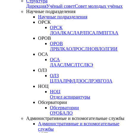
Структура
Дирекция
Учёный совет
Совет молодых учёных
Научные подразделения
Научные подразделения
ОРСК
ОРСК
ЛОА
ЛКАС
ЛАР
ЛПСА
ЛМПГ
ГАА
ОРОВ
ОРОВ
ЛРВ
ЛКАО
ЛРОС
ЛНОВ
ЛОЛ
ГИИ
ОСА
ОСА
ЛААС
ЛМС
ЛТС
ЛКЭ
ОЛЗ
ОЛЗ
ЦЛЗА
ЛРФ
ЛДЗОС
ЛРЭВ
ГОЗА
НОЦ
НОЦ
Отдел аспирантуры
Обсерватории
Обсерватории
ОУО
БАЛО
Административные и вспомогательные службы
Административные и вспомогательные
службы