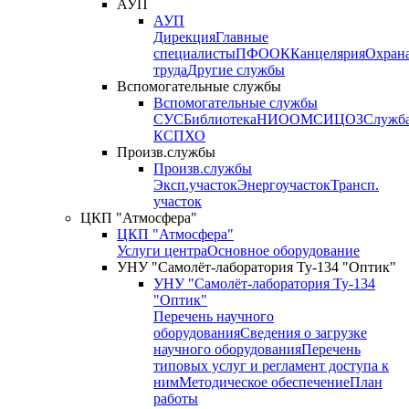
АУП
АУП
Дирекция
Главные
специалисты
ПФО
ОК
Канцелярия
Охран
труда
Другие службы
Вспомогательные службы
Вспомогательные службы
СУС
Библиотека
НИО
ОМС
ИЦ
ОЗ
Служб
КСП
ХО
Произв.службы
Произв.службы
Эксп.участок
Энергоучасток
Трансп.
участок
ЦКП "Атмосфера"
ЦКП "Атмосфера"
Услуги центра
Основное оборудование
УНУ "Самолёт-лаборатория Ту-134 "Оптик"
УНУ "Самолёт-лаборатория Ту-134
"Оптик"
Перечень научного
оборудования
Сведения о загрузке
научного оборудования
Перечень
типовых услуг и регламент доступа к
ним
Методическое обеспечение
План
работы