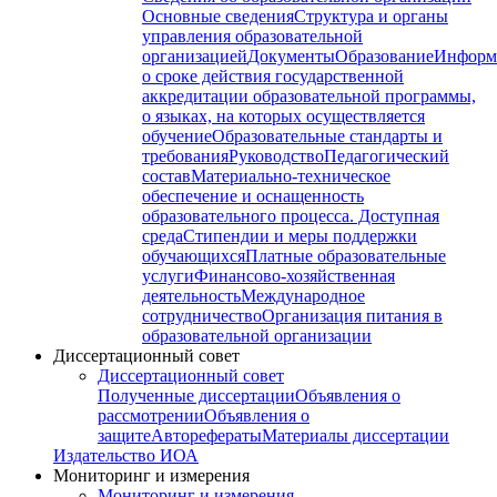
Основные сведения
Структура и органы
управления образовательной
организацией
Документы
Образование
Информ
о сроке действия государственной
аккредитации образовательной программы,
о языках, на которых осуществляется
обучение
Образовательные стандарты и
требования
Руководство
Педагогический
состав
Материально-техническое
обеспечение и оснащенность
образовательного процесса. Доступная
среда
Стипендии и меры поддержки
обучающихся
Платные образовательные
услуги
Финансово-хозяйственная
деятельность
Международное
сотрудничество
Организация питания в
образовательной организации
Диссертационный совет
Диссертационный совет
Полученные диссертации
Объявления о
рассмотрении
Объявления о
защите
Авторефераты
Материалы диссертации
Издательство ИОА
Мониторинг и измерения
Мониторинг и измерения