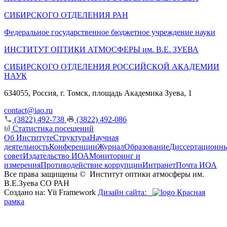
СИБИРСКОГО ОТДЕЛЕНИЯ РАН
Федеральное государственное бюджетное учреждение науки
ИНСТИТУТ ОПТИКИ АТМОСФЕРЫ
им.
В.Е. ЗУЕВА
СИБИРСКОГО ОТДЕЛЕНИЯ РОССИЙСКОЙ АКАДЕМИИ
НАУК
634055, Россия, г. Томск, площадь Академика Зуева, 1
contact@iao.ru
(3822) 492-738
(3822) 492-086
Статистика посещений
Об Институте
Структура
Научная
деятельность
Конференции
Журнал
Образование
Диссертационн
совет
Издательство ИОА
Мониторинг и
измерения
Противодействие коррупции
Интранет
Почта ИОА
Все права защищены ©
Институт оптики атмосферы им.
В.Е.Зуева СО РАН
Создано на: Yii Framework
Дизайн сайта:
Красная
рамка