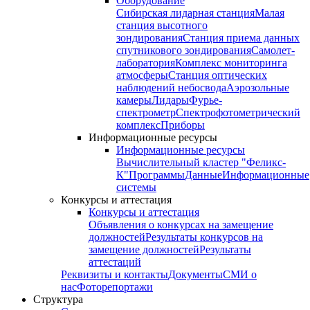
Оборудование
Сибирская лидарная станция
Малая
станция высотного
зондирования
Станция приема данных
спутникового зондирования
Самолет-
лаборатория
Комплекс мониторинга
атмосферы
Станция оптических
наблюдений небосвода
Аэрозольные
камеры
Лидары
Фурье-
спектрометр
Спектрофотометрический
комплекс
Приборы
Информационные ресурсы
Информационные ресурсы
Вычислительный кластер "Феликс-
К"
Программы
Данные
Информационные
системы
Конкурсы и аттестация
Конкурсы и аттестация
Объявления о конкурсах на замещение
должностей
Результаты конкурсов на
замещение должностей
Результаты
аттестаций
Реквизиты и контакты
Документы
СМИ о
нас
Фоторепортажи
Структура