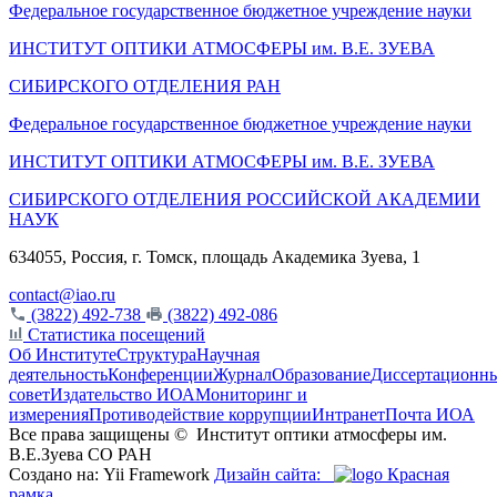
Федеральное государственное бюджетное учреждение науки
ИНСТИТУТ ОПТИКИ АТМОСФЕРЫ
им.
В.Е. ЗУЕВА
СИБИРСКОГО ОТДЕЛЕНИЯ РАН
Федеральное государственное бюджетное учреждение науки
ИНСТИТУТ ОПТИКИ АТМОСФЕРЫ
им.
В.Е. ЗУЕВА
СИБИРСКОГО ОТДЕЛЕНИЯ РОССИЙСКОЙ АКАДЕМИИ
НАУК
634055, Россия, г. Томск, площадь Академика Зуева, 1
contact@iao.ru
(3822) 492-738
(3822) 492-086
Статистика посещений
Об Институте
Структура
Научная
деятельность
Конференции
Журнал
Образование
Диссертационн
совет
Издательство ИОА
Мониторинг и
измерения
Противодействие коррупции
Интранет
Почта ИОА
Все права защищены ©
Институт оптики атмосферы им.
В.Е.Зуева СО РАН
Создано на: Yii Framework
Дизайн сайта:
Красная
рамка