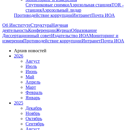
Спутниковые снимки
Аэрозольная станция
TOR -
станция
Аэрозольный лидар
Противодействие коррупции
Интранет
Почта ИОА
Об Институте
Структура
Научная
деятельность
Конференции
Журнал
Образование
Диссертационный совет
Издательство ИОА
Мониторинг и
измерения
Противодействие коррупции
Интранет
Почта ИОА
Архив новостей
2026
Август
Июль
Июнь
Май
Апрель
Март
Февраль
Январь
2025
Декабрь
Ноябрь
Октябрь
Сентябрь
Август