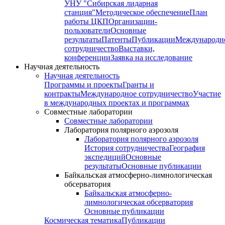
УНУ "Сибирская лидарная
станция"
Методическое обеспечение
План
работы ЦКП
Организации-
пользователи
Основные
результаты
Патенты
Публикации
Международн
сотрудничество
Выставки,
конференции
Заявка на исследование
Научная деятельность
Научная деятельность
Программы и проекты
Гранты и
контракты
Международное сотрудничество
Участие
в международных проектах и программах
Совместные лаборатории
Совместные лаборатории
Лаборатория полярного аэрозоля
Лаборатория полярного аэрозоля
История сотрудничества
География
экспедиций
Основные
результаты
Основные публикации
Байкальская атмосферно-лимнологическая
обсерватория
Байкальская атмосферно-
лимнологическая обсерватория
Основные публикации
Космическая тематика
Публикации