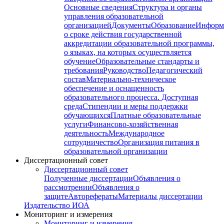
Основные сведения
Структура и органы
управления образовательной
организацией
Документы
Образование
Информ
о сроке действия государственной
аккредитации образовательной программы,
о языках, на которых осуществляется
обучение
Образовательные стандарты и
требования
Руководство
Педагогический
состав
Материально-техническое
обеспечение и оснащенность
образовательного процесса. Доступная
среда
Стипендии и меры поддержки
обучающихся
Платные образовательные
услуги
Финансово-хозяйственная
деятельность
Международное
сотрудничество
Организация питания в
образовательной организации
Диссертационный совет
Диссертационный совет
Полученные диссертации
Объявления о
рассмотрении
Объявления о
защите
Авторефераты
Материалы диссертации
Издательство ИОА
Мониторинг и измерения
Мониторинг и измерения