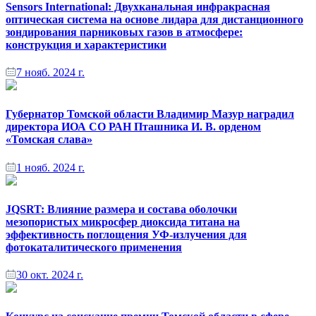
Sensors International: Двухканальная инфракрасная
оптическая система на основе лидара для дистанционного
зондирования парниковых газов в атмосфере:
конструкция и характеристики
7 нояб. 2024 г.
Губернатор Томской области Владимир Мазур наградил
директора ИОА СО РАН Пташника И. В. орденом
«Томская слава»
1 нояб. 2024 г.
JQSRT: Влияние размера и состава оболочки
мезопористых микросфер диоксида титана на
эффективность поглощения УФ-излучения для
фотокаталитического применения
30 окт. 2024 г.