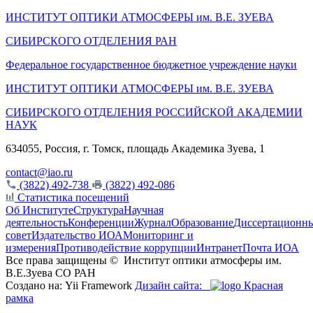
ИНСТИТУТ ОПТИКИ АТМОСФЕРЫ
им.
В.Е. ЗУЕВА
СИБИРСКОГО ОТДЕЛЕНИЯ РАН
Федеральное государственное бюджетное учреждение науки
ИНСТИТУТ ОПТИКИ АТМОСФЕРЫ
им.
В.Е. ЗУЕВА
СИБИРСКОГО ОТДЕЛЕНИЯ РОССИЙСКОЙ АКАДЕМИИ
НАУК
634055, Россия, г. Томск, площадь Академика Зуева, 1
contact@iao.ru
(3822) 492-738
(3822) 492-086
Статистика посещений
Об Институте
Структура
Научная
деятельность
Конференции
Журнал
Образование
Диссертационн
совет
Издательство ИОА
Мониторинг и
измерения
Противодействие коррупции
Интранет
Почта ИОА
Все права защищены ©
Институт оптики атмосферы им.
В.Е.Зуева СО РАН
Создано на: Yii Framework
Дизайн сайта:
Красная
рамка