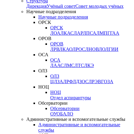
Структура
Дирекция
Учёный совет
Совет молодых учёных
Научные подразделения
Научные подразделения
ОРСК
ОРСК
ЛОА
ЛКАС
ЛАР
ЛПСА
ЛМПГ
ГАА
ОРОВ
ОРОВ
ЛРВ
ЛКАО
ЛРОС
ЛНОВ
ЛОЛ
ГИИ
ОСА
ОСА
ЛААС
ЛМС
ЛТС
ЛКЭ
ОЛЗ
ОЛЗ
ЦЛЗА
ЛРФ
ЛДЗОС
ЛРЭВ
ГОЗА
НОЦ
НОЦ
Отдел аспирантуры
Обсерватории
Обсерватории
ОУО
БАЛО
Административные и вспомогательные службы
Административные и вспомогательные
службы