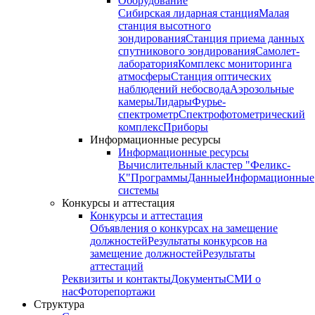
Оборудование
Сибирская лидарная станция
Малая
станция высотного
зондирования
Станция приема данных
спутникового зондирования
Самолет-
лаборатория
Комплекс мониторинга
атмосферы
Станция оптических
наблюдений небосвода
Аэрозольные
камеры
Лидары
Фурье-
спектрометр
Спектрофотометрический
комплекс
Приборы
Информационные ресурсы
Информационные ресурсы
Вычислительный кластер "Феликс-
К"
Программы
Данные
Информационные
системы
Конкурсы и аттестация
Конкурсы и аттестация
Объявления о конкурсах на замещение
должностей
Результаты конкурсов на
замещение должностей
Результаты
аттестаций
Реквизиты и контакты
Документы
СМИ о
нас
Фоторепортажи
Структура