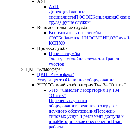
АУП
АУП
Дирекция
Главные
специалисты
ПФО
ОК
Канцелярия
Охран
труда
Другие службы
Вспомогательные службы
Вспомогательные службы
СУС
Библиотека
НИО
ОМС
ИЦ
ОЗ
Служб
КСП
ХО
Произв.службы
Произв.службы
Эксп.участок
Энергоучасток
Трансп.
участок
ЦКП "Атмосфера"
ЦКП "Атмосфера"
Услуги центра
Основное оборудование
УНУ "Самолёт-лаборатория Ту-134 "Оптик"
УНУ "Самолёт-лаборатория Ту-134
"Оптик"
Перечень научного
оборудования
Сведения о загрузке
научного оборудования
Перечень
типовых услуг и регламент доступа к
ним
Методическое обеспечение
План
работы