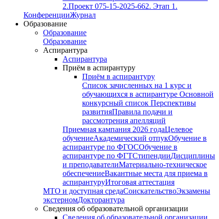
2.
Проект 075-15-2025-662. Этап 1.
Конференции
Журнал
Образование
Образование
Образование
Аспирантура
Аспирантура
Приём в аспирантуру
Приём в аспирантуру
Список зачисленных на 1 курс и
обучающихся в аспирантуре
Основной
конкурсный список
Перспективы
развития
Правила подачи и
рассмотрения апелляций
Приемная кампания 2026 года
Целевое
обучение
Академический отпук
Обучение в
аспирантуре по ФГОС
Обучение в
аспирантуре по ФГТ
Стипендии
Дисциплины
и преподаватели
Материально-техническое
обеспечение
Вакантные места для приема в
аспирантуру
Итоговая аттестация
МТО и доступная среда
Соискательство
Экзамены
экстерном
Докторантура
Сведения об образовательной организации
Сведения об образовательной организации