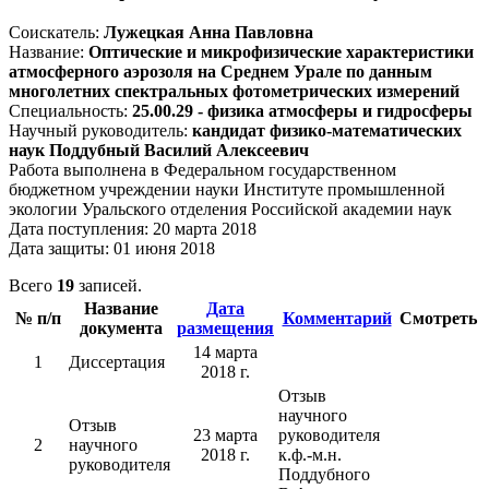
Соискатель:
Лужецкая Анна Павловна
Название:
Оптические и микрофизические характеристики
атмосферного аэрозоля на Среднем Урале по данным
многолетних спектральных фотометрических измерений
Специальность:
25.00.29 - физика атмосферы и гидросферы
Научный руководитель:
кандидат физико-математических
наук Поддубный Василий Алексеевич
Работа выполнена в Федеральном государственном
бюджетном учреждении науки Институте промышленной
экологии Уральского отделения Российской академии наук
Дата поступления: 20 марта 2018
Дата защиты: 01 июня 2018
Всего
19
записей.
Название
Дата
№ п/п
Комментарий
Смотреть
документа
размещения
14 марта
1
Диссертация
2018 г.
Отзыв
научного
Отзыв
23 марта
руководителя
2
научного
2018 г.
к.ф.-м.н.
руководителя
Поддубного