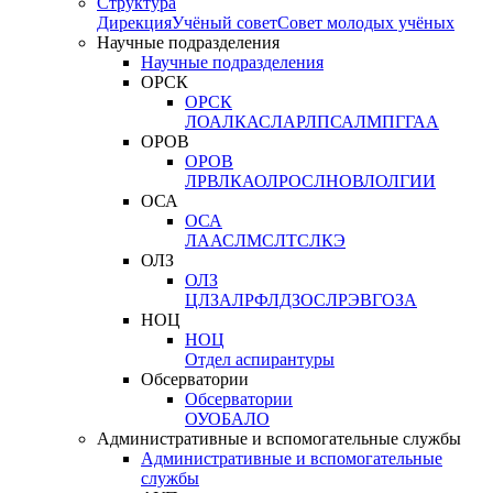
Структура
Дирекция
Учёный совет
Совет молодых учёных
Научные подразделения
Научные подразделения
ОРСК
ОРСК
ЛОА
ЛКАС
ЛАР
ЛПСА
ЛМПГ
ГАА
ОРОВ
ОРОВ
ЛРВ
ЛКАО
ЛРОС
ЛНОВ
ЛОЛ
ГИИ
ОСА
ОСА
ЛААС
ЛМС
ЛТС
ЛКЭ
ОЛЗ
ОЛЗ
ЦЛЗА
ЛРФ
ЛДЗОС
ЛРЭВ
ГОЗА
НОЦ
НОЦ
Отдел аспирантуры
Обсерватории
Обсерватории
ОУО
БАЛО
Административные и вспомогательные службы
Административные и вспомогательные
службы