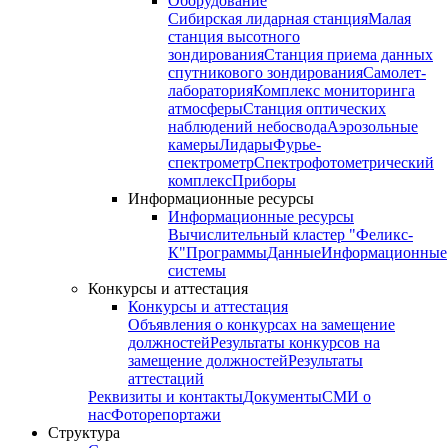
Оборудование
Сибирская лидарная станция
Малая
станция высотного
зондирования
Станция приема данных
спутникового зондирования
Самолет-
лаборатория
Комплекс мониторинга
атмосферы
Станция оптических
наблюдений небосвода
Аэрозольные
камеры
Лидары
Фурье-
спектрометр
Спектрофотометрический
комплекс
Приборы
Информационные ресурсы
Информационные ресурсы
Вычислительный кластер "Феликс-
К"
Программы
Данные
Информационные
системы
Конкурсы и аттестация
Конкурсы и аттестация
Объявления о конкурсах на замещение
должностей
Результаты конкурсов на
замещение должностей
Результаты
аттестаций
Реквизиты и контакты
Документы
СМИ о
нас
Фоторепортажи
Структура