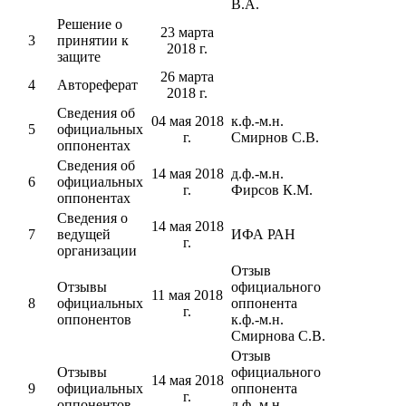
В.А.
Решение о
23 марта
3
принятии к
2018 г.
защите
26 марта
4
Автореферат
2018 г.
Сведения об
04 мая 2018
к.ф.-м.н.
5
официальных
г.
Смирнов С.В.
оппонентах
Сведения об
14 мая 2018
д.ф.-м.н.
6
официальных
г.
Фирсов К.М.
оппонентах
Сведения о
14 мая 2018
7
ведущей
ИФА РАН
г.
организации
Отзыв
Отзывы
официального
11 мая 2018
8
официальных
оппонента
г.
оппонентов
к.ф.-м.н.
Смирнова С.В.
Отзыв
Отзывы
официального
14 мая 2018
9
официальных
оппонента
г.
оппонентов
д.ф.-м.н.