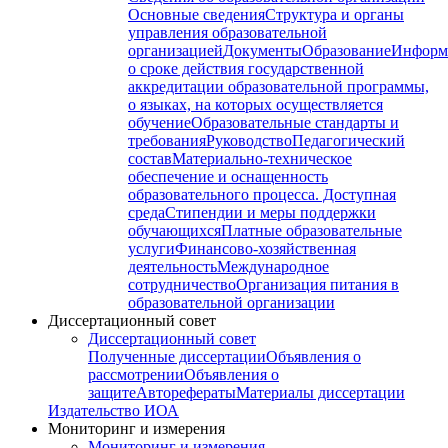
Основные сведения
Структура и органы
управления образовательной
организацией
Документы
Образование
Информ
о сроке действия государственной
аккредитации образовательной программы,
о языках, на которых осуществляется
обучение
Образовательные стандарты и
требования
Руководство
Педагогический
состав
Материально-техническое
обеспечение и оснащенность
образовательного процесса. Доступная
среда
Стипендии и меры поддержки
обучающихся
Платные образовательные
услуги
Финансово-хозяйственная
деятельность
Международное
сотрудничество
Организация питания в
образовательной организации
Диссертационный совет
Диссертационный совет
Полученные диссертации
Объявления о
рассмотрении
Объявления о
защите
Авторефераты
Материалы диссертации
Издательство ИОА
Мониторинг и измерения
Мониторинг и измерения