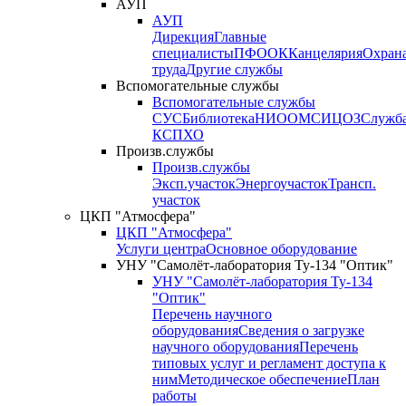
АУП
АУП
Дирекция
Главные
специалисты
ПФО
ОК
Канцелярия
Охран
труда
Другие службы
Вспомогательные службы
Вспомогательные службы
СУС
Библиотека
НИО
ОМС
ИЦ
ОЗ
Служб
КСП
ХО
Произв.службы
Произв.службы
Эксп.участок
Энергоучасток
Трансп.
участок
ЦКП "Атмосфера"
ЦКП "Атмосфера"
Услуги центра
Основное оборудование
УНУ "Самолёт-лаборатория Ту-134 "Оптик"
УНУ "Самолёт-лаборатория Ту-134
"Оптик"
Перечень научного
оборудования
Сведения о загрузке
научного оборудования
Перечень
типовых услуг и регламент доступа к
ним
Методическое обеспечение
План
работы