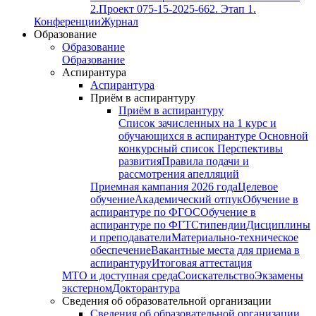
2.
Проект 075-15-2025-662. Этап 1.
Конференции
Журнал
Образование
Образование
Образование
Аспирантура
Аспирантура
Приём в аспирантуру
Приём в аспирантуру
Список зачисленных на 1 курс и
обучающихся в аспирантуре
Основной
конкурсный список
Перспективы
развития
Правила подачи и
рассмотрения апелляций
Приемная кампания 2026 года
Целевое
обучение
Академический отпук
Обучение в
аспирантуре по ФГОС
Обучение в
аспирантуре по ФГТ
Стипендии
Дисциплины
и преподаватели
Материально-техническое
обеспечение
Вакантные места для приема в
аспирантуру
Итоговая аттестация
МТО и доступная среда
Соискательство
Экзамены
экстерном
Докторантура
Сведения об образовательной организации
Сведения об образовательной организации