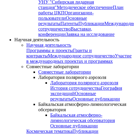
УНУ "Сибирская лидарная
станция"
Методическое обеспечение
План
работы ЦКП
Организации-
пользователи
Основные
результаты
Патенты
Публикации
Международн
сотрудничество
Выставки,
конференции
Заявка на исследование
Научная деятельность
Научная деятельность
Программы и проекты
Гранты и
контракты
Международное сотрудничество
Участие
в международных проектах и программах
Совместные лаборатории
Совместные лаборатории
Лаборатория полярного аэрозоля
Лаборатория полярного аэрозоля
История сотрудничества
География
экспедиций
Основные
результаты
Основные публикации
Байкальская атмосферно-лимнологическая
обсерватория
Байкальская атмосферно-
лимнологическая обсерватория
Основные публикации
Космическая тематика
Публикации