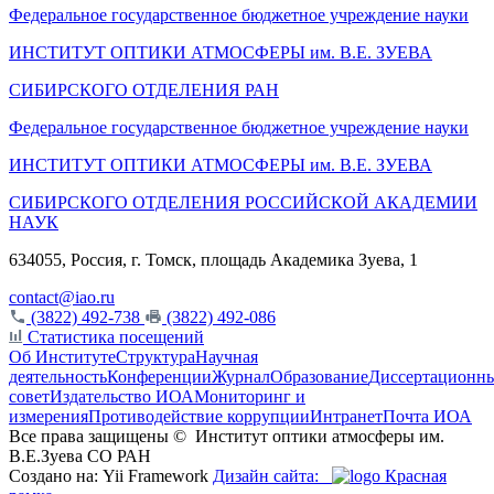
Федеральное государственное бюджетное учреждение науки
ИНСТИТУТ ОПТИКИ АТМОСФЕРЫ
им.
В.Е. ЗУЕВА
СИБИРСКОГО ОТДЕЛЕНИЯ РАН
Федеральное государственное бюджетное учреждение науки
ИНСТИТУТ ОПТИКИ АТМОСФЕРЫ
им.
В.Е. ЗУЕВА
СИБИРСКОГО ОТДЕЛЕНИЯ РОССИЙСКОЙ АКАДЕМИИ
НАУК
634055, Россия, г. Томск, площадь Академика Зуева, 1
contact@iao.ru
(3822) 492-738
(3822) 492-086
Статистика посещений
Об Институте
Структура
Научная
деятельность
Конференции
Журнал
Образование
Диссертационн
совет
Издательство ИОА
Мониторинг и
измерения
Противодействие коррупции
Интранет
Почта ИОА
Все права защищены ©
Институт оптики атмосферы им.
В.Е.Зуева СО РАН
Создано на: Yii Framework
Дизайн сайта:
Красная