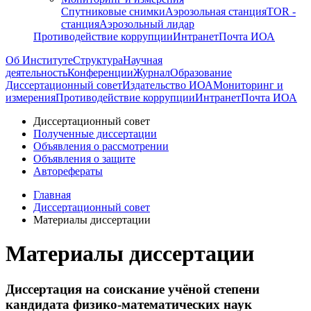
Спутниковые снимки
Аэрозольная станция
TOR -
станция
Аэрозольный лидар
Противодействие коррупции
Интранет
Почта ИОА
Об Институте
Структура
Научная
деятельность
Конференции
Журнал
Образование
Диссертационный совет
Издательство ИОА
Мониторинг и
измерения
Противодействие коррупции
Интранет
Почта ИОА
Диссертационный совет
Полученные диссертации
Объявления о рассмотрении
Объявления о защите
Авторефераты
Главная
Диссертационный совет
Материалы диссертации
Материалы диссертации
Диссертация на соискание учёной степени
кандидата физико-математических наук