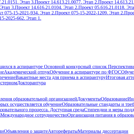
.21.0151. Этап 3.
Проект 14.613.21.0077. Этап 2.
Проект 14.613.21
 Этап 3.
Проект 14.616.21.0104. Этап 2.
Проект 05.616.21.0118. Эта
т 075-15-2021-934. Этап 2.
Проект 075-15-2022-1209. Этап 2.
Прое
15-2025-662. Этап 1.
ющихся в аспирантуре
Основной конкурсный список
Перспективы
ие
Академический отпук
Обучение в аспирантуре по ФГОС
Обуче
печение
Вакантные места для приема в аспирантуру
Итоговая атт
кстерном
Докторантура
ления образовательной организацией
Документы
Образование
Ин
орых осуществляется обучение
Образовательные стандарты и тре
зовательного процесса. Доступная среда
Стипендии и меры под
ь
Международное сотрудничество
Организация питания в образов
ии
Объявления о защите
Авторефераты
Материалы диссертации