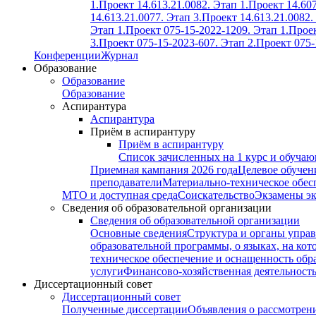
1.
Проект 14.613.21.0082. Этап 1.
Проект 14.607
14.613.21.0077. Этап 3.
Проект 14.613.21.0082.
Этап 1.
Проект 075-15-2022-1209. Этап 1.
Проек
3.
Проект 075-15-2023-607. Этап 2.
Проект 075-
Конференции
Журнал
Образование
Образование
Образование
Аспирантура
Аспирантура
Приём в аспирантуру
Приём в аспирантуру
Список зачисленных на 1 курс и обуча
Приемная кампания 2026 года
Целевое обучен
преподаватели
Материально-техническое обес
МТО и доступная среда
Соискательство
Экзамены э
Сведения об образовательной организации
Сведения об образовательной организации
Основные сведения
Структура и органы управ
образовательной программы, о языках, на кот
техническое обеспечение и оснащенность обра
услуги
Финансово-хозяйственная деятельност
Диссертационный совет
Диссертационный совет
Полученные диссертации
Объявления о рассмотрен