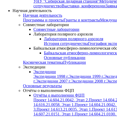
УНУ "Сибирская лидарная станция"
Методиче
сотрудничество
Выставки, конференции
Заявк
Научная деятельность
Научная деятельность
Программы и проекты
Гранты и контракты
Междунар
Совместные лаборатории
Совместные лаборатории
Лаборатория полярного аэрозоля
Лаборатория полярного аэрозоля
История сотрудничества
География эксп
Байкальская атмосферно-лимнологическая об
Байкальская атмосферно-лимнологическ
Основные публикации
Космическая тематика
Публикации
Экспедиции
Экспедиции
Экспедиции 1998 г.
Экспедиции 1999 г.
Экспед
г.
Экспедиции 2007 г.
Экспедиции 2008 г.
Экспе
Основные результаты
Отчёты о выполнении ФЦП
Отчёты о выполнении ФЦП
Проект 14.604.21.0042. Этап 2.
Проект 14.604.2
14.616.21.0058. Этап 1.
Проект 14.604.21.0042.
3.
Проект 14.613.21.0035. Этап 1.
Проект 14.613
14.607.21.0151. Этап 1.
Проект 14.604.21.0100.