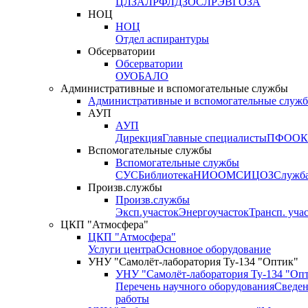
ЦЛЗА
ЛРФ
ЛДЗОС
ЛРЭВ
ГОЗА
НОЦ
НОЦ
Отдел аспирантуры
Обсерватории
Обсерватории
ОУО
БАЛО
Административные и вспомогательные службы
Административные и вспомогательные служ
АУП
АУП
Дирекция
Главные специалисты
ПФО
ОК
Вспомогательные службы
Вспомогательные службы
СУС
Библиотека
НИО
ОМС
ИЦ
ОЗ
Служб
Произв.службы
Произв.службы
Эксп.участок
Энергоучасток
Трансп. уча
ЦКП "Атмосфера"
ЦКП "Атмосфера"
Услуги центра
Основное оборудование
УНУ "Самолёт-лаборатория Ту-134 "Оптик"
УНУ "Самолёт-лаборатория Ту-134 "Оп
Перечень научного оборудования
Сведен
работы