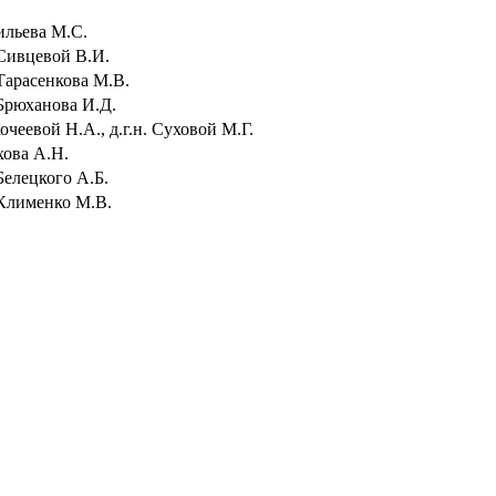
ильева М.С.
 Сивцевой В.И.
 Тарасенкова М.В.
 Брюханова И.Д.
очеевой Н.А., д.г.н. Суховой М.Г.
хова А.Н.
Белецкого А.Б.
 Клименко М.В.