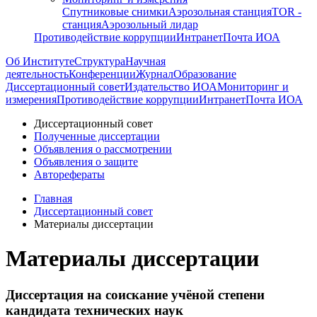
Спутниковые снимки
Аэрозольная станция
TOR -
станция
Аэрозольный лидар
Противодействие коррупции
Интранет
Почта ИОА
Об Институте
Структура
Научная
деятельность
Конференции
Журнал
Образование
Диссертационный совет
Издательство ИОА
Мониторинг и
измерения
Противодействие коррупции
Интранет
Почта ИОА
Диссертационный совет
Полученные диссертации
Объявления о рассмотрении
Объявления о защите
Авторефераты
Главная
Диссертационный совет
Материалы диссертации
Материалы диссертации
Диссертация на соискание учёной степени
кандидата технических наук