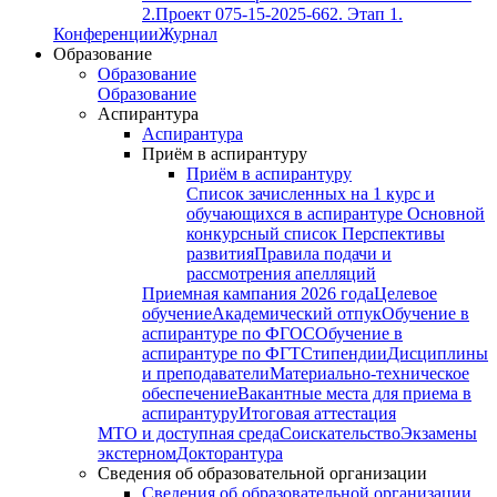
2.
Проект 075-15-2025-662. Этап 1.
Конференции
Журнал
Образование
Образование
Образование
Аспирантура
Аспирантура
Приём в аспирантуру
Приём в аспирантуру
Список зачисленных на 1 курс и
обучающихся в аспирантуре
Основной
конкурсный список
Перспективы
развития
Правила подачи и
рассмотрения апелляций
Приемная кампания 2026 года
Целевое
обучение
Академический отпук
Обучение в
аспирантуре по ФГОС
Обучение в
аспирантуре по ФГТ
Стипендии
Дисциплины
и преподаватели
Материально-техническое
обеспечение
Вакантные места для приема в
аспирантуру
Итоговая аттестация
МТО и доступная среда
Соискательство
Экзамены
экстерном
Докторантура
Сведения об образовательной организации
Сведения об образовательной организации