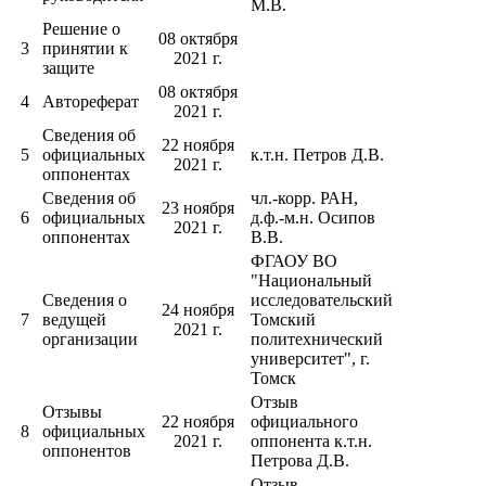
М.В.
Решение о
08 октября
3
принятии к
2021 г.
защите
08 октября
4
Автореферат
2021 г.
Сведения об
22 ноября
5
официальных
к.т.н. Петров Д.В.
2021 г.
оппонентах
Сведения об
чл.-корр. РАН,
23 ноября
6
официальных
д.ф.-м.н. Осипов
2021 г.
оппонентах
В.В.
ФГАОУ ВО
"Национальный
Сведения о
исследовательский
24 ноября
7
ведущей
Томский
2021 г.
организации
политехнический
университет", г.
Томск
Отзыв
Отзывы
22 ноября
официального
8
официальных
2021 г.
оппонента к.т.н.
оппонентов
Петрова Д.В.
Отзыв