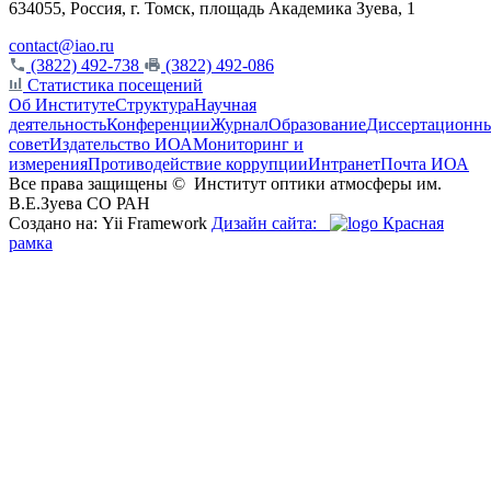
634055, Россия, г. Томск, площадь Академика Зуева, 1
contact@iao.ru
(3822) 492-738
(3822) 492-086
Статистика посещений
Об Институте
Структура
Научная
деятельность
Конференции
Журнал
Образование
Диссертационн
совет
Издательство ИОА
Мониторинг и
измерения
Противодействие коррупции
Интранет
Почта ИОА
Все права защищены ©
Институт оптики атмосферы им.
В.Е.Зуева СО РАН
Создано на: Yii Framework
Дизайн сайта:
Красная
рамка