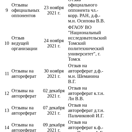
Отзывы
официального
23 ноября
9
официальных
оппонента чл.-
2021 г.
оппонентов
корр. РАН, д.ф.-
м.н. Осипова В.В.
ФГАОУ ВО
"Национальный
Отзыв
исследовательский
24 ноября
10
ведущей
Томский
2021 г.
организации
политехнический
университет", г.
Томск
Отзыв на
Отзывы на
30 ноября
автореферат д.ф.-
11
автореферат
2021 г.
м.н. Шеманина
В.Г.
Отзыв на
Отзывы на
02 декабря
12
автореферат к.т.н.
автореферат
2021 г.
Ли В.В.
Отзыв на
Отзывы на
07 декабря
13
автореферат д.т.н.
автореферат
2021 г.
Пальчиковой И.Г.
Отзыв на
Отзывы на
09 декабря
14
автореферат к.ф.-
автореферат
2021 г.