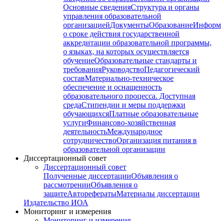
Основные сведения
Структура и органы
управления образовательной
организацией
Документы
Образование
Информ
о сроке действия государственной
аккредитации образовательной программы,
о языках, на которых осуществляется
обучение
Образовательные стандарты и
требования
Руководство
Педагогический
состав
Материально-техническое
обеспечение и оснащенность
образовательного процесса. Доступная
среда
Стипендии и меры поддержки
обучающихся
Платные образовательные
услуги
Финансово-хозяйственная
деятельность
Международное
сотрудничество
Организация питания в
образовательной организации
Диссертационный совет
Диссертационный совет
Полученные диссертации
Объявления о
рассмотрении
Объявления о
защите
Авторефераты
Материалы диссертации
Издательство ИОА
Мониторинг и измерения
Мониторинг и измерения