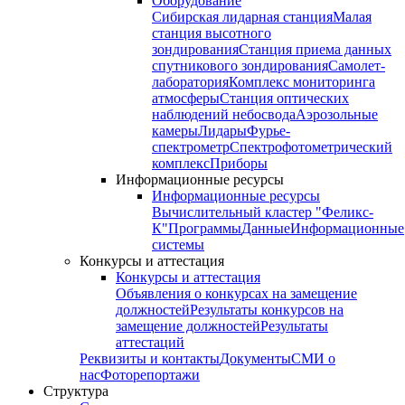
Оборудование
Сибирская лидарная станция
Малая
станция высотного
зондирования
Станция приема данных
спутникового зондирования
Самолет-
лаборатория
Комплекс мониторинга
атмосферы
Станция оптических
наблюдений небосвода
Аэрозольные
камеры
Лидары
Фурье-
спектрометр
Спектрофотометрический
комплекс
Приборы
Информационные ресурсы
Информационные ресурсы
Вычислительный кластер "Феликс-
К"
Программы
Данные
Информационные
системы
Конкурсы и аттестация
Конкурсы и аттестация
Объявления о конкурсах на замещение
должностей
Результаты конкурсов на
замещение должностей
Результаты
аттестаций
Реквизиты и контакты
Документы
СМИ о
нас
Фоторепортажи
Структура