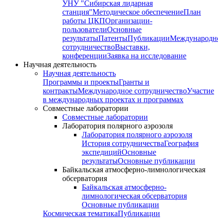
УНУ "Сибирская лидарная
станция"
Методическое обеспечение
План
работы ЦКП
Организации-
пользователи
Основные
результаты
Патенты
Публикации
Международн
сотрудничество
Выставки,
конференции
Заявка на исследование
Научная деятельность
Научная деятельность
Программы и проекты
Гранты и
контракты
Международное сотрудничество
Участие
в международных проектах и программах
Совместные лаборатории
Совместные лаборатории
Лаборатория полярного аэрозоля
Лаборатория полярного аэрозоля
История сотрудничества
География
экспедиций
Основные
результаты
Основные публикации
Байкальская атмосферно-лимнологическая
обсерватория
Байкальская атмосферно-
лимнологическая обсерватория
Основные публикации
Космическая тематика
Публикации