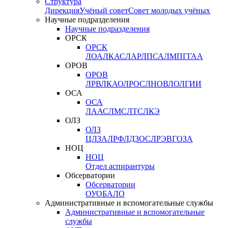
Структура
Дирекция
Учёный совет
Совет молодых учёных
Научные подразделения
Научные подразделения
ОРСК
ОРСК
ЛОА
ЛКАС
ЛАР
ЛПСА
ЛМПГ
ГАА
ОРОВ
ОРОВ
ЛРВ
ЛКАО
ЛРОС
ЛНОВ
ЛОЛ
ГИИ
ОСА
ОСА
ЛААС
ЛМС
ЛТС
ЛКЭ
ОЛЗ
ОЛЗ
ЦЛЗА
ЛРФ
ЛДЗОС
ЛРЭВ
ГОЗА
НОЦ
НОЦ
Отдел аспирантуры
Обсерватории
Обсерватории
ОУО
БАЛО
Административные и вспомогательные службы
Административные и вспомогательные
службы