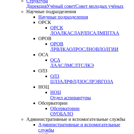
Структура
Дирекция
Учёный совет
Совет молодых учёных
Научные подразделения
Научные подразделения
ОРСК
ОРСК
ЛОА
ЛКАС
ЛАР
ЛПСА
ЛМПГ
ГАА
ОРОВ
ОРОВ
ЛРВ
ЛКАО
ЛРОС
ЛНОВ
ЛОЛ
ГИИ
ОСА
ОСА
ЛААС
ЛМС
ЛТС
ЛКЭ
ОЛЗ
ОЛЗ
ЦЛЗА
ЛРФ
ЛДЗОС
ЛРЭВ
ГОЗА
НОЦ
НОЦ
Отдел аспирантуры
Обсерватории
Обсерватории
ОУО
БАЛО
Административные и вспомогательные службы
Административные и вспомогательные
службы