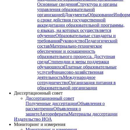
Основные сведения
Структура и органы
управления образовательной
организацией
Документы
Образование
Информ
о сроке действия государственной
аккредитации образовательной программы,
о языках, на которых осуществляется
обучение
Образовательные стандарты и
требования
Руководство
Педагогический
состав
Материально-техническое
обеспечение и оснащенность
образовательного процесса. Доступная
среда
Стипендии и меры поддержки
обучающихся
Платные образовательные
услуги
Финансово-хозяйственная
деятельность
Международное
сотрудничество
Организация питания в
образовательной организации
Диссертационный совет
Диссертационный совет
Полученные диссертации
Объявления о
рассмотрении
Объявления о
защите
Авторефераты
Материалы диссертации
Издательство ИОА
Мониторинг и измерения
Мониторинг и измерения