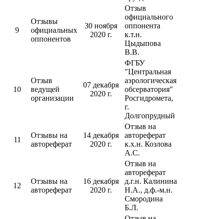
Отзыв
официального
Отзывы
30 ноября
оппонента
9
официальных
2020 г.
к.т.н.
оппонентов
Цыдыпова
В.В.
ФГБУ
"Центральная
Отзыв
аэрологическая
07 декабря
10
ведущей
обсерватория"
2020 г.
организации
Росгидромета,
г.
Долгопрудный
Отзыв на
Отзывы на
14 декабря
автореферат
11
автореферат
2020 г.
к.х.н. Козлова
А.С.
Отзыв на
автореферат
Отзывы на
16 декабря
д.г.н. Калинина
12
автореферат
2020 г.
Н.А., д.ф.-м.н.
Смородина
Б.Л.
Отзыв на