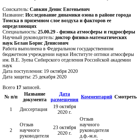
Соискатель:
Савкин Денис Евгеньевич
Название:
Исследование динамики озона в районе города
Томска в приземном слое воздуха и факторов ее
определяющих
Специальность:
25.00.29 - физика атмосферы и гидросферы
Научный руководитель:
доктор физико-математических
наук Белан Борис Денисович
Работа выполнена в Федеральном государственном
бюджетном учреждении науки Институте оптики атмосферы
им. В.Е. Зуева Сибирского отделения Российской академии
наук
Дата поступления: 19 октября 2020
Дата защиты: 25 декабря 2020
Всего
17
записей.
Название
Дата
№ п/п
Комментарий
Смотреть
документа
размещения
19 октября
1
Диссертация
2020 г.
Отзыв
Отзыв
научного
23 октября
2
научного
руководителя
2020 г.
руководителя
д.ф.-м.н.