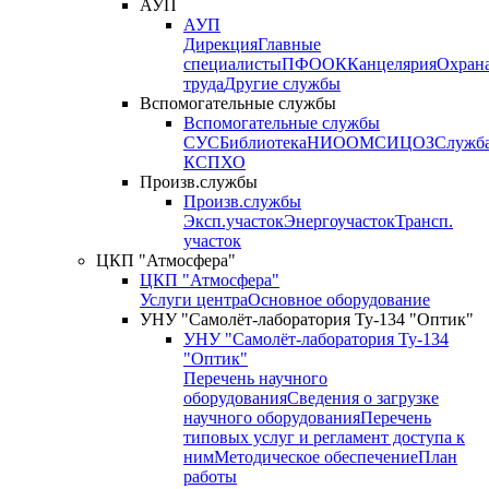
АУП
АУП
Дирекция
Главные
специалисты
ПФО
ОК
Канцелярия
Охран
труда
Другие службы
Вспомогательные службы
Вспомогательные службы
СУС
Библиотека
НИО
ОМС
ИЦ
ОЗ
Служб
КСП
ХО
Произв.службы
Произв.службы
Эксп.участок
Энергоучасток
Трансп.
участок
ЦКП "Атмосфера"
ЦКП "Атмосфера"
Услуги центра
Основное оборудование
УНУ "Самолёт-лаборатория Ту-134 "Оптик"
УНУ "Самолёт-лаборатория Ту-134
"Оптик"
Перечень научного
оборудования
Сведения о загрузке
научного оборудования
Перечень
типовых услуг и регламент доступа к
ним
Методическое обеспечение
План
работы