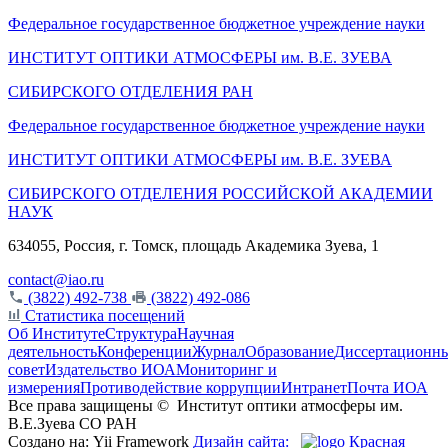
Федеральное государственное бюджетное учреждение науки
ИНСТИТУТ ОПТИКИ АТМОСФЕРЫ
им.
В.Е. ЗУЕВА
СИБИРСКОГО ОТДЕЛЕНИЯ РАН
Федеральное государственное бюджетное учреждение науки
ИНСТИТУТ ОПТИКИ АТМОСФЕРЫ
им.
В.Е. ЗУЕВА
СИБИРСКОГО ОТДЕЛЕНИЯ РОССИЙСКОЙ АКАДЕМИИ
НАУК
634055, Россия, г. Томск, площадь Академика Зуева, 1
contact@iao.ru
(3822) 492-738
(3822) 492-086
Статистика посещений
Об Институте
Структура
Научная
деятельность
Конференции
Журнал
Образование
Диссертационн
совет
Издательство ИОА
Мониторинг и
измерения
Противодействие коррупции
Интранет
Почта ИОА
Все права защищены ©
Институт оптики атмосферы им.
В.Е.Зуева СО РАН
Создано на: Yii Framework
Дизайн сайта:
Красная