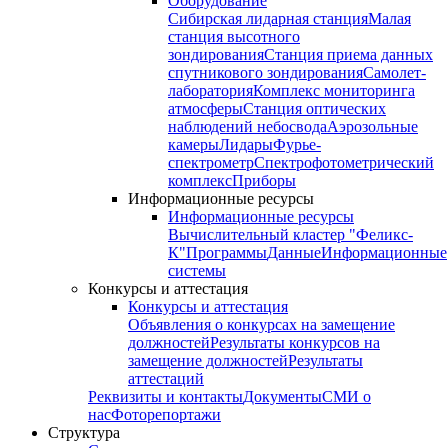
Оборудование
Сибирская лидарная станция
Малая
станция высотного
зондирования
Станция приема данных
спутникового зондирования
Самолет-
лаборатория
Комплекс мониторинга
атмосферы
Станция оптических
наблюдений небосвода
Аэрозольные
камеры
Лидары
Фурье-
спектрометр
Спектрофотометрический
комплекс
Приборы
Информационные ресурсы
Информационные ресурсы
Вычислительный кластер "Феликс-
К"
Программы
Данные
Информационные
системы
Конкурсы и аттестация
Конкурсы и аттестация
Объявления о конкурсах на замещение
должностей
Результаты конкурсов на
замещение должностей
Результаты
аттестаций
Реквизиты и контакты
Документы
СМИ о
нас
Фоторепортажи
Структура