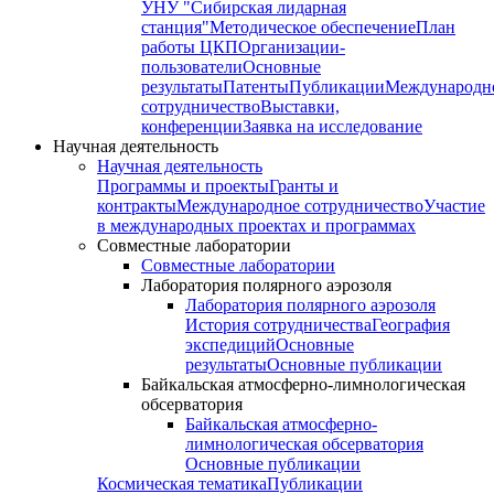
УНУ "Сибирская лидарная
станция"
Методическое обеспечение
План
работы ЦКП
Организации-
пользователи
Основные
результаты
Патенты
Публикации
Международн
сотрудничество
Выставки,
конференции
Заявка на исследование
Научная деятельность
Научная деятельность
Программы и проекты
Гранты и
контракты
Международное сотрудничество
Участие
в международных проектах и программах
Совместные лаборатории
Совместные лаборатории
Лаборатория полярного аэрозоля
Лаборатория полярного аэрозоля
История сотрудничества
География
экспедиций
Основные
результаты
Основные публикации
Байкальская атмосферно-лимнологическая
обсерватория
Байкальская атмосферно-
лимнологическая обсерватория
Основные публикации
Космическая тематика
Публикации