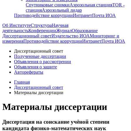
Спутниковые снимки
Аэрозольная станция
TOR -
станция
Аэрозольный лидар
Противодействие коррупции
Интранет
Почта ИОА
Об Институте
Структура
Научная
деятельность
Конференции
Журнал
Образование
Диссертационный совет
Издательство ИОА
Мониторинг и
измерения
Противодействие коррупции
Интранет
Почта ИОА
Диссертационный совет
Полученные диссертации
Объявления о рассмотрении
Объявления о защите
Авторефераты
Главная
Диссертационный совет
Материалы диссертации
Материалы диссертации
Диссертация на соискание учёной степени
кандидата физико-математических наук