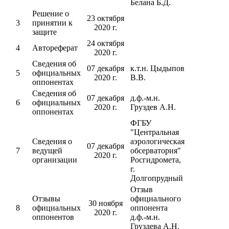
Белана Б.Д.
Решение о
23 октября
3
принятии к
2020 г.
защите
24 октября
4
Автореферат
2020 г.
Сведения об
07 декабря
к.т.н. Цыдыпов
5
официальных
2020 г.
В.В.
оппонентах
Сведения об
07 декабря
д.ф.-м.н.
6
официальных
2020 г.
Груздев А.Н.
оппонентах
ФГБУ
"Центральная
Сведения о
аэрологическая
07 декабря
7
ведущей
обсерватория"
2020 г.
организации
Росгидромета,
г.
Долгопрудный
Отзыв
Отзывы
официального
30 ноября
8
официальных
оппонента
2020 г.
оппонентов
д.ф.-м.н.
Груздева А.Н.