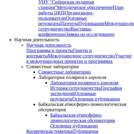
УНУ "Сибирская лидарная
станция"
Методическое обеспечение
План
работы ЦКП
Организации-
пользователи
Основные
результаты
Патенты
Публикации
Международн
сотрудничество
Выставки,
конференции
Заявка на исследование
Научная деятельность
Научная деятельность
Программы и проекты
Гранты и
контракты
Международное сотрудничество
Участие
в международных проектах и программах
Совместные лаборатории
Совместные лаборатории
Лаборатория полярного аэрозоля
Лаборатория полярного аэрозоля
История сотрудничества
География
экспедиций
Основные
результаты
Основные публикации
Байкальская атмосферно-лимнологическая
обсерватория
Байкальская атмосферно-
лимнологическая обсерватория
Основные публикации
Космическая тематика
Публикации