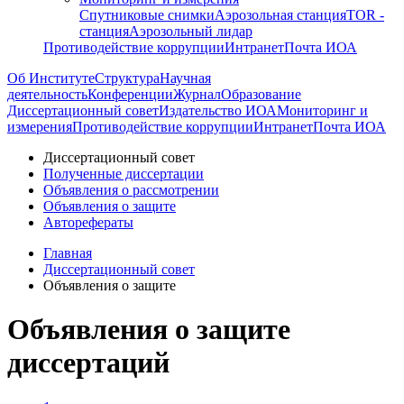
Спутниковые снимки
Аэрозольная станция
TOR -
станция
Аэрозольный лидар
Противодействие коррупции
Интранет
Почта ИОА
Об Институте
Структура
Научная
деятельность
Конференции
Журнал
Образование
Диссертационный совет
Издательство ИОА
Мониторинг и
измерения
Противодействие коррупции
Интранет
Почта ИОА
Диссертационный совет
Полученные диссертации
Объявления о рассмотрении
Объявления о защите
Авторефераты
Главная
Диссертационный совет
Объявления о защите
Объявления о защите
диссертаций