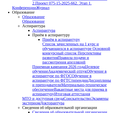
2.
Проект 075-15-2025-662. Этап 1.
Конференции
Журнал
Образование
Образование
Образование
Аспирантура
Аспирантура
Приём в аспирантуру
Приём в аспирантуру
Список зачисленных на 1 курс и
обучающихся в аспирантуре
Основной
конкурсный список
Перспективы
развития
Правила подачи и
рассмотрения апелляций
Приемная кампания 2026 года
Целевое
обучение
Академический отпук
Обучение в
аспирантуре по ФГОС
Обучение в
аспирантуре по ФГТ
Стипендии
Дисциплины
и преподаватели
Материально-техническое
обеспечение
Вакантные места для приема в
аспирантуру
Итоговая аттестация
МТО и доступная среда
Соискательство
Экзамены
экстерном
Докторантура
Сведения об образовательной организации
Сведения об образовательной организации