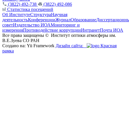
(3822) 492-738
(3822) 492-086
Статистика посещений
Об Институте
Структура
Научная
деятельность
Конференции
Журнал
Образование
Диссертационн
совет
Издательство ИОА
Мониторинг и
измерения
Противодействие коррупции
Интранет
Почта ИОА
Все права защищены ©
Институт оптики атмосферы им.
В.Е.Зуева СО РАН
Создано на: Yii Framework
Дизайн сайта:
Красная
рамка