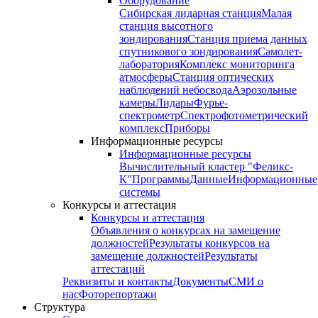
Оборудование
Сибирская лидарная станция
Малая
станция высотного
зондирования
Станция приема данных
спутникового зондирования
Самолет-
лаборатория
Комплекс мониторинга
атмосферы
Станция оптических
наблюдений небосвода
Аэрозольные
камеры
Лидары
Фурье-
спектрометр
Спектрофотометрический
комплекс
Приборы
Информационные ресурсы
Информационные ресурсы
Вычислительный кластер "Феликс-
К"
Программы
Данные
Информационные
системы
Конкурсы и аттестация
Конкурсы и аттестация
Объявления о конкурсах на замещение
должностей
Результаты конкурсов на
замещение должностей
Результаты
аттестаций
Реквизиты и контакты
Документы
СМИ о
нас
Фоторепортажи
Структура