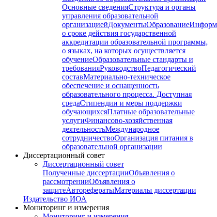
Основные сведения
Структура и органы
управления образовательной
организацией
Документы
Образование
Информ
о сроке действия государственной
аккредитации образовательной программы,
о языках, на которых осуществляется
обучение
Образовательные стандарты и
требования
Руководство
Педагогический
состав
Материально-техническое
обеспечение и оснащенность
образовательного процесса. Доступная
среда
Стипендии и меры поддержки
обучающихся
Платные образовательные
услуги
Финансово-хозяйственная
деятельность
Международное
сотрудничество
Организация питания в
образовательной организации
Диссертационный совет
Диссертационный совет
Полученные диссертации
Объявления о
рассмотрении
Объявления о
защите
Авторефераты
Материалы диссертации
Издательство ИОА
Мониторинг и измерения
Мониторинг и измерения