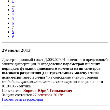
1
...
3
4
5
6
7
8
9
29 июля 2013
Диссертационный совет Д.003.029.01 извещает о предстоящей
защите диссертации
"Определение параметров высших
порядков функции дипольного момента из ик-спектров
высокого разрешения для трехатомных молекул типа
асимметричного волчка"
на соискание ученой степени
кандидата физико-математических наук
по специальности
01.04.05 - оптика.
Соискатель:
Борков Юрий Геннадьевич
Защита состоится
27 сентября 2013г.
.
Посмотреть автореферат