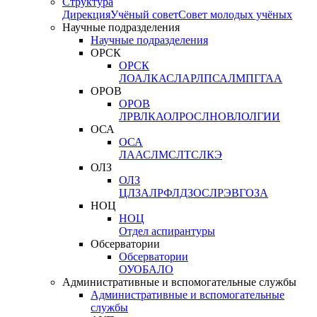
Структура
Дирекция
Учёный совет
Совет молодых учёных
Научные подразделения
Научные подразделения
ОРСК
ОРСК
ЛОА
ЛКАС
ЛАР
ЛПСА
ЛМПГ
ГАА
ОРОВ
ОРОВ
ЛРВ
ЛКАО
ЛРОС
ЛНОВ
ЛОЛ
ГИИ
ОСА
ОСА
ЛААС
ЛМС
ЛТС
ЛКЭ
ОЛЗ
ОЛЗ
ЦЛЗА
ЛРФ
ЛДЗОС
ЛРЭВ
ГОЗА
НОЦ
НОЦ
Отдел аспирантуры
Обсерватории
Обсерватории
ОУО
БАЛО
Административные и вспомогательные службы
Административные и вспомогательные
службы