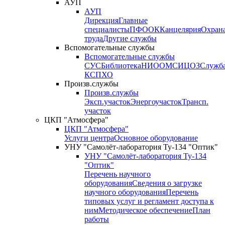
АУП
АУП
Дирекция
Главные
специалисты
ПФО
ОК
Канцелярия
Охран
труда
Другие службы
Вспомогательные службы
Вспомогательные службы
СУС
Библиотека
НИО
ОМС
ИЦ
ОЗ
Служб
КСП
ХО
Произв.службы
Произв.службы
Эксп.участок
Энергоучасток
Трансп.
участок
ЦКП "Атмосфера"
ЦКП "Атмосфера"
Услуги центра
Основное оборудование
УНУ "Самолёт-лаборатория Ту-134 "Оптик"
УНУ "Самолёт-лаборатория Ту-134
"Оптик"
Перечень научного
оборудования
Сведения о загрузке
научного оборудования
Перечень
типовых услуг и регламент доступа к
ним
Методическое обеспечение
План
работы