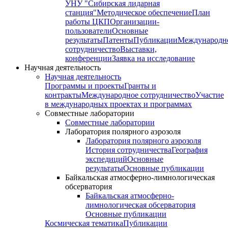
УНУ "Сибирская лидарная
станция"
Методическое обеспечение
План
работы ЦКП
Организации-
пользователи
Основные
результаты
Патенты
Публикации
Международн
сотрудничество
Выставки,
конференции
Заявка на исследование
Научная деятельность
Научная деятельность
Программы и проекты
Гранты и
контракты
Международное сотрудничество
Участие
в международных проектах и программах
Совместные лаборатории
Совместные лаборатории
Лаборатория полярного аэрозоля
Лаборатория полярного аэрозоля
История сотрудничества
География
экспедиций
Основные
результаты
Основные публикации
Байкальская атмосферно-лимнологическая
обсерватория
Байкальская атмосферно-
лимнологическая обсерватория
Основные публикации
Космическая тематика
Публикации