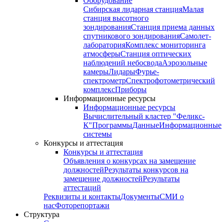
Оборудование
Сибирская лидарная станция
Малая
станция высотного
зондирования
Станция приема данных
спутникового зондирования
Самолет-
лаборатория
Комплекс мониторинга
атмосферы
Станция оптических
наблюдений небосвода
Аэрозольные
камеры
Лидары
Фурье-
спектрометр
Спектрофотометрический
комплекс
Приборы
Информационные ресурсы
Информационные ресурсы
Вычислительный кластер "Феликс-
К"
Программы
Данные
Информационные
системы
Конкурсы и аттестация
Конкурсы и аттестация
Объявления о конкурсах на замещение
должностей
Результаты конкурсов на
замещение должностей
Результаты
аттестаций
Реквизиты и контакты
Документы
СМИ о
нас
Фоторепортажи
Структура