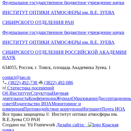
Федеральное государственное бюджетное учреждение науки
ИНСТИТУТ ОПТИКИ АТМОСФЕРЫ
им.
В.Е. ЗУЕВА
СИБИРСКОГО ОТДЕЛЕНИЯ РАН
Федеральное государственное бюджетное учреждение науки
ИНСТИТУТ ОПТИКИ АТМОСФЕРЫ
им.
В.Е. ЗУЕВА
СИБИРСКОГО ОТДЕЛЕНИЯ РОССИЙСКОЙ АКАДЕМИИ
НАУК
634055, Россия, г. Томск, площадь Академика Зуева, 1
contact@iao.ru
(3822) 492-738
(3822) 492-086
Статистика посещений
Об Институте
Структура
Научная
деятельность
Конференции
Журнал
Образование
Диссертационн
совет
Издательство ИОА
Мониторинг и
измерения
Противодействие коррупции
Интранет
Почта ИОА
Все права защищены ©
Институт оптики атмосферы им.
В.Е.Зуева СО РАН
Создано на: Yii Framework
Дизайн сайта:
Красная
рамка