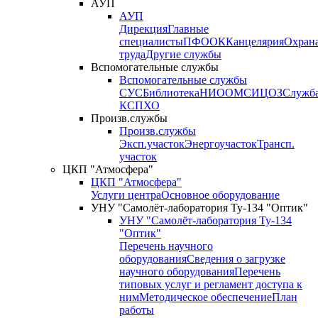
АУП
АУП
Дирекция
Главные
специалисты
ПФО
ОК
Канцелярия
Охран
труда
Другие службы
Вспомогательные службы
Вспомогательные службы
СУС
Библиотека
НИО
ОМС
ИЦ
ОЗ
Служб
КСП
ХО
Произв.службы
Произв.службы
Эксп.участок
Энергоучасток
Трансп.
участок
ЦКП "Атмосфера"
ЦКП "Атмосфера"
Услуги центра
Основное оборудование
УНУ "Самолёт-лаборатория Ту-134 "Оптик"
УНУ "Самолёт-лаборатория Ту-134
"Оптик"
Перечень научного
оборудования
Сведения о загрузке
научного оборудования
Перечень
типовых услуг и регламент доступа к
ним
Методическое обеспечение
План
работы