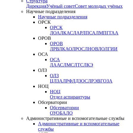
Структура
Дирекция
Учёный совет
Совет молодых учёных
Научные подразделения
Научные подразделения
ОРСК
ОРСК
ЛОА
ЛКАС
ЛАР
ЛПСА
ЛМПГ
ГАА
ОРОВ
ОРОВ
ЛРВ
ЛКАО
ЛРОС
ЛНОВ
ЛОЛ
ГИИ
ОСА
ОСА
ЛААС
ЛМС
ЛТС
ЛКЭ
ОЛЗ
ОЛЗ
ЦЛЗА
ЛРФ
ЛДЗОС
ЛРЭВ
ГОЗА
НОЦ
НОЦ
Отдел аспирантуры
Обсерватории
Обсерватории
ОУО
БАЛО
Административные и вспомогательные службы
Административные и вспомогательные
службы