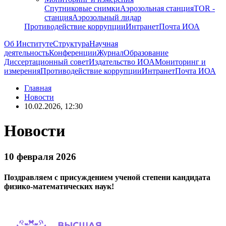
Спутниковые снимки
Аэрозольная станция
TOR -
станция
Аэрозольный лидар
Противодействие коррупции
Интранет
Почта ИОА
Об Институте
Структура
Научная
деятельность
Конференции
Журнал
Образование
Диссертационный совет
Издательство ИОА
Мониторинг и
измерения
Противодействие коррупции
Интранет
Почта ИОА
Главная
Новости
10.02.2026, 12:30
Новости
10 февраля 2026
Поздравляем с присуждением ученой степени кандидата
физико-математических наук!