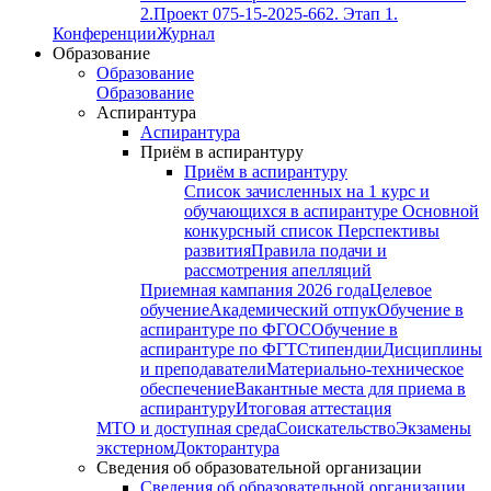
2.
Проект 075-15-2025-662. Этап 1.
Конференции
Журнал
Образование
Образование
Образование
Аспирантура
Аспирантура
Приём в аспирантуру
Приём в аспирантуру
Список зачисленных на 1 курс и
обучающихся в аспирантуре
Основной
конкурсный список
Перспективы
развития
Правила подачи и
рассмотрения апелляций
Приемная кампания 2026 года
Целевое
обучение
Академический отпук
Обучение в
аспирантуре по ФГОС
Обучение в
аспирантуре по ФГТ
Стипендии
Дисциплины
и преподаватели
Материально-техническое
обеспечение
Вакантные места для приема в
аспирантуру
Итоговая аттестация
МТО и доступная среда
Соискательство
Экзамены
экстерном
Докторантура
Сведения об образовательной организации
Сведения об образовательной организации