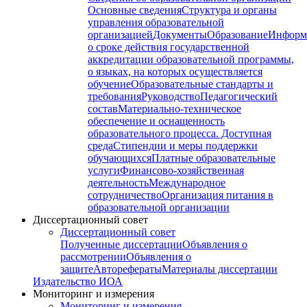
Основные сведения
Структура и органы
управления образовательной
организацией
Документы
Образование
Информ
о сроке действия государственной
аккредитации образовательной программы,
о языках, на которых осуществляется
обучение
Образовательные стандарты и
требования
Руководство
Педагогический
состав
Материально-техническое
обеспечение и оснащенность
образовательного процесса. Доступная
среда
Стипендии и меры поддержки
обучающихся
Платные образовательные
услуги
Финансово-хозяйственная
деятельность
Международное
сотрудничество
Организация питания в
образовательной организации
Диссертационный совет
Диссертационный совет
Полученные диссертации
Объявления о
рассмотрении
Объявления о
защите
Авторефераты
Материалы диссертации
Издательство ИОА
Мониторинг и измерения
Мониторинг и измерения