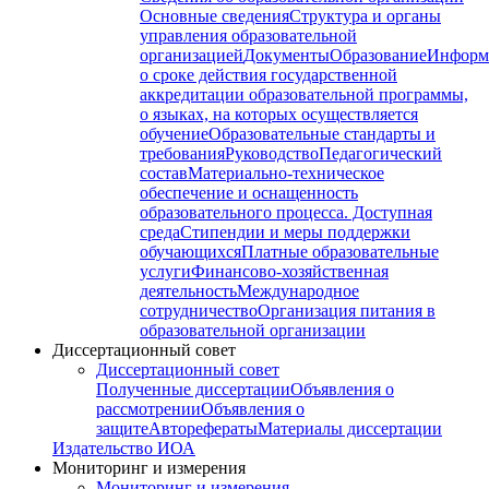
Основные сведения
Структура и органы
управления образовательной
организацией
Документы
Образование
Информ
о сроке действия государственной
аккредитации образовательной программы,
о языках, на которых осуществляется
обучение
Образовательные стандарты и
требования
Руководство
Педагогический
состав
Материально-техническое
обеспечение и оснащенность
образовательного процесса. Доступная
среда
Стипендии и меры поддержки
обучающихся
Платные образовательные
услуги
Финансово-хозяйственная
деятельность
Международное
сотрудничество
Организация питания в
образовательной организации
Диссертационный совет
Диссертационный совет
Полученные диссертации
Объявления о
рассмотрении
Объявления о
защите
Авторефераты
Материалы диссертации
Издательство ИОА
Мониторинг и измерения
Мониторинг и измерения