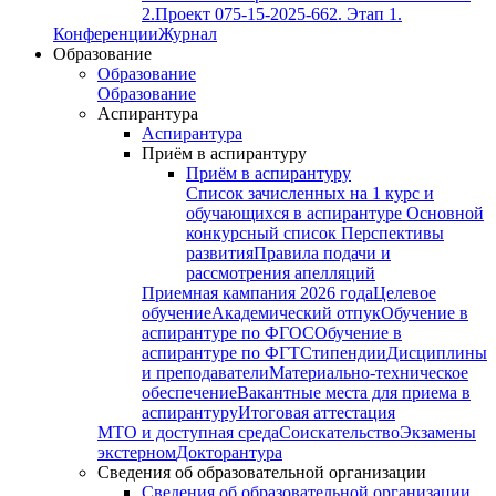
2.
Проект 075-15-2025-662. Этап 1.
Конференции
Журнал
Образование
Образование
Образование
Аспирантура
Аспирантура
Приём в аспирантуру
Приём в аспирантуру
Список зачисленных на 1 курс и
обучающихся в аспирантуре
Основной
конкурсный список
Перспективы
развития
Правила подачи и
рассмотрения апелляций
Приемная кампания 2026 года
Целевое
обучение
Академический отпук
Обучение в
аспирантуре по ФГОС
Обучение в
аспирантуре по ФГТ
Стипендии
Дисциплины
и преподаватели
Материально-техническое
обеспечение
Вакантные места для приема в
аспирантуру
Итоговая аттестация
МТО и доступная среда
Соискательство
Экзамены
экстерном
Докторантура
Сведения об образовательной организации
Сведения об образовательной организации