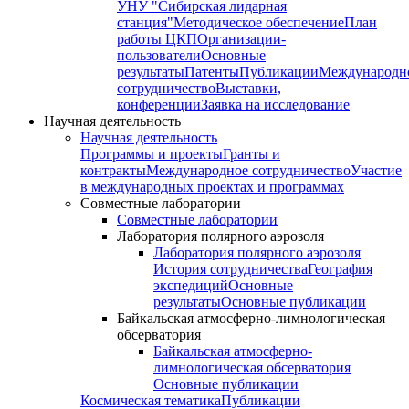
УНУ "Сибирская лидарная
станция"
Методическое обеспечение
План
работы ЦКП
Организации-
пользователи
Основные
результаты
Патенты
Публикации
Международн
сотрудничество
Выставки,
конференции
Заявка на исследование
Научная деятельность
Научная деятельность
Программы и проекты
Гранты и
контракты
Международное сотрудничество
Участие
в международных проектах и программах
Совместные лаборатории
Совместные лаборатории
Лаборатория полярного аэрозоля
Лаборатория полярного аэрозоля
История сотрудничества
География
экспедиций
Основные
результаты
Основные публикации
Байкальская атмосферно-лимнологическая
обсерватория
Байкальская атмосферно-
лимнологическая обсерватория
Основные публикации
Космическая тематика
Публикации