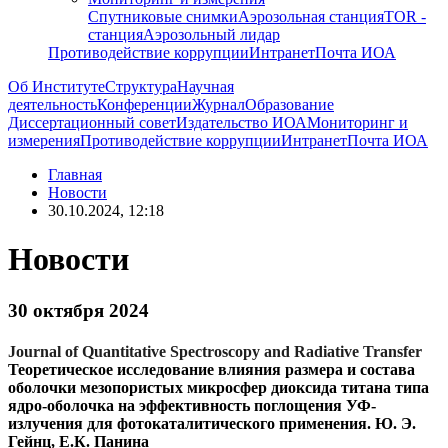
Спутниковые снимки
Аэрозольная станция
TOR -
станция
Аэрозольный лидар
Противодействие коррупции
Интранет
Почта ИОА
Об Институте
Структура
Научная
деятельность
Конференции
Журнал
Образование
Диссертационный совет
Издательство ИОА
Мониторинг и
измерения
Противодействие коррупции
Интранет
Почта ИОА
Главная
Новости
30.10.2024, 12:18
Новости
30 октября 2024
Journal of Quantitative Spectroscopy and Radiative Transfer
Теоретическое исследование влияния размера и состава
оболочки мезопористых микросфер диоксида титана типа
ядро-оболочка на эффективность поглощения УФ-
излучения для фотокаталитического применения. Ю. Э.
Гейнц, Е.К. Панина