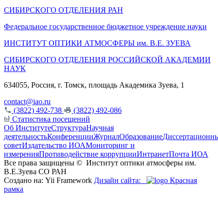
СИБИРСКОГО ОТДЕЛЕНИЯ РАН
Федеральное государственное бюджетное учреждение науки
ИНСТИТУТ ОПТИКИ АТМОСФЕРЫ
им.
В.Е. ЗУЕВА
СИБИРСКОГО ОТДЕЛЕНИЯ РОССИЙСКОЙ АКАДЕМИИ
НАУК
634055, Россия, г. Томск, площадь Академика Зуева, 1
contact@iao.ru
(3822) 492-738
(3822) 492-086
Статистика посещений
Об Институте
Структура
Научная
деятельность
Конференции
Журнал
Образование
Диссертационн
совет
Издательство ИОА
Мониторинг и
измерения
Противодействие коррупции
Интранет
Почта ИОА
Все права защищены ©
Институт оптики атмосферы им.
В.Е.Зуева СО РАН
Создано на: Yii Framework
Дизайн сайта:
Красная
рамка