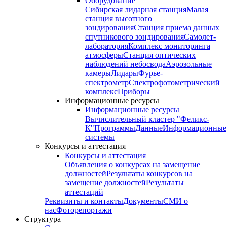
Оборудование
Сибирская лидарная станция
Малая
станция высотного
зондирования
Станция приема данных
спутникового зондирования
Самолет-
лаборатория
Комплекс мониторинга
атмосферы
Станция оптических
наблюдений небосвода
Аэрозольные
камеры
Лидары
Фурье-
спектрометр
Спектрофотометрический
комплекс
Приборы
Информационные ресурсы
Информационные ресурсы
Вычислительный кластер "Феликс-
К"
Программы
Данные
Информационные
системы
Конкурсы и аттестация
Конкурсы и аттестация
Объявления о конкурсах на замещение
должностей
Результаты конкурсов на
замещение должностей
Результаты
аттестаций
Реквизиты и контакты
Документы
СМИ о
нас
Фоторепортажи
Структура