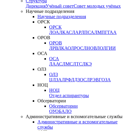
Структура
Дирекция
Учёный совет
Совет молодых учёных
Научные подразделения
Научные подразделения
ОРСК
ОРСК
ЛОА
ЛКАС
ЛАР
ЛПСА
ЛМПГ
ГАА
ОРОВ
ОРОВ
ЛРВ
ЛКАО
ЛРОС
ЛНОВ
ЛОЛ
ГИИ
ОСА
ОСА
ЛААС
ЛМС
ЛТС
ЛКЭ
ОЛЗ
ОЛЗ
ЦЛЗА
ЛРФ
ЛДЗОС
ЛРЭВ
ГОЗА
НОЦ
НОЦ
Отдел аспирантуры
Обсерватории
Обсерватории
ОУО
БАЛО
Административные и вспомогательные службы
Административные и вспомогательные
службы