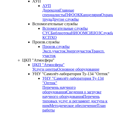
АУП
АУП
Дирекция
Главные
специалисты
ПФО
ОК
Канцелярия
Охран
труда
Другие службы
Вспомогательные службы
Вспомогательные службы
СУС
Библиотека
НИО
ОМС
ИЦ
ОЗ
Служб
КСП
ХО
Произв.службы
Произв.службы
Эксп.участок
Энергоучасток
Трансп.
участок
ЦКП "Атмосфера"
ЦКП "Атмосфера"
Услуги центра
Основное оборудование
УНУ "Самолёт-лаборатория Ту-134 "Оптик"
УНУ "Самолёт-лаборатория Ту-134
"Оптик"
Перечень научного
оборудования
Сведения о загрузке
научного оборудования
Перечень
типовых услуг и регламент доступа к
ним
Методическое обеспечение
План
работы