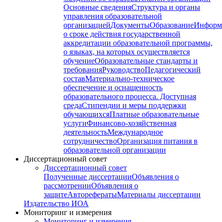
Основные сведения
Структура и органы
управления образовательной
организацией
Документы
Образование
Информ
о сроке действия государственной
аккредитации образовательной программы,
о языках, на которых осуществляется
обучение
Образовательные стандарты и
требования
Руководство
Педагогический
состав
Материально-техническое
обеспечение и оснащенность
образовательного процесса. Доступная
среда
Стипендии и меры поддержки
обучающихся
Платные образовательные
услуги
Финансово-хозяйственная
деятельность
Международное
сотрудничество
Организация питания в
образовательной организации
Диссертационный совет
Диссертационный совет
Полученные диссертации
Объявления о
рассмотрении
Объявления о
защите
Авторефераты
Материалы диссертации
Издательство ИОА
Мониторинг и измерения
Мониторинг и измерения