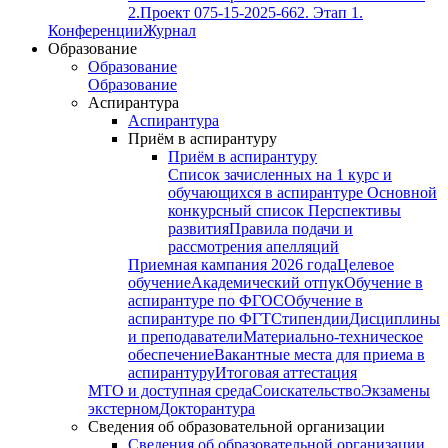
2.
Проект 075-15-2025-662. Этап 1.
Конференции
Журнал
Образование
Образование
Образование
Аспирантура
Аспирантура
Приём в аспирантуру
Приём в аспирантуру
Список зачисленных на 1 курс и
обучающихся в аспирантуре
Основной
конкурсный список
Перспективы
развития
Правила подачи и
рассмотрения апелляций
Приемная кампания 2026 года
Целевое
обучение
Академический отпук
Обучение в
аспирантуре по ФГОС
Обучение в
аспирантуре по ФГТ
Стипендии
Дисциплины
и преподаватели
Материально-техническое
обеспечение
Вакантные места для приема в
аспирантуру
Итоговая аттестация
МТО и доступная среда
Соискательство
Экзамены
экстерном
Докторантура
Сведения об образовательной организации
Сведения об образовательной организации