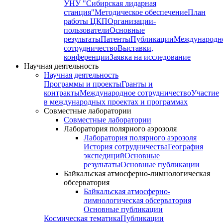
УНУ "Сибирская лидарная
станция"
Методическое обеспечение
План
работы ЦКП
Организации-
пользователи
Основные
результаты
Патенты
Публикации
Международн
сотрудничество
Выставки,
конференции
Заявка на исследование
Научная деятельность
Научная деятельность
Программы и проекты
Гранты и
контракты
Международное сотрудничество
Участие
в международных проектах и программах
Совместные лаборатории
Совместные лаборатории
Лаборатория полярного аэрозоля
Лаборатория полярного аэрозоля
История сотрудничества
География
экспедиций
Основные
результаты
Основные публикации
Байкальская атмосферно-лимнологическая
обсерватория
Байкальская атмосферно-
лимнологическая обсерватория
Основные публикации
Космическая тематика
Публикации