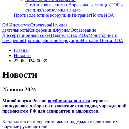
Спутниковые снимки
Аэрозольная станция
TOR -
станция
Аэрозольный лидар
Противодействие коррупции
Интранет
Почта ИОА
Об Институте
Структура
Научная
деятельность
Конференции
Журнал
Образование
Диссертационный совет
Издательство ИОА
Мониторинг и
измерения
Противодействие коррупции
Интранет
Почта ИОА
Главная
Новости
25.06.2024, 00:39
Новости
25 июня 2024
Минобрнауки России
опубликовало итоги
первого
конкурсного отбора на назначение стипендии, учрежденной
президентом РФ для аспирантов и адьюнктов.
Кандидатов на получение такой поддержки выдвигали их
научные руководители.