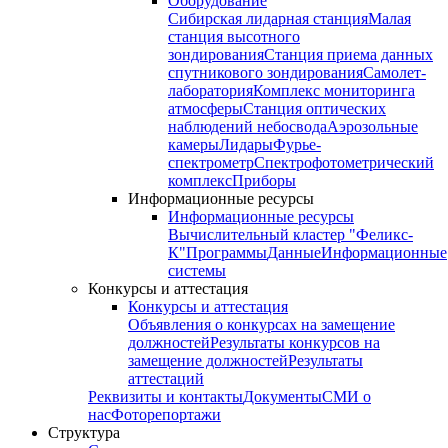
Оборудование
Сибирская лидарная станция
Малая
станция высотного
зондирования
Станция приема данных
спутникового зондирования
Самолет-
лаборатория
Комплекс мониторинга
атмосферы
Станция оптических
наблюдений небосвода
Аэрозольные
камеры
Лидары
Фурье-
спектрометр
Спектрофотометрический
комплекс
Приборы
Информационные ресурсы
Информационные ресурсы
Вычислительный кластер "Феликс-
К"
Программы
Данные
Информационные
системы
Конкурсы и аттестация
Конкурсы и аттестация
Объявления о конкурсах на замещение
должностей
Результаты конкурсов на
замещение должностей
Результаты
аттестаций
Реквизиты и контакты
Документы
СМИ о
нас
Фоторепортажи
Структура