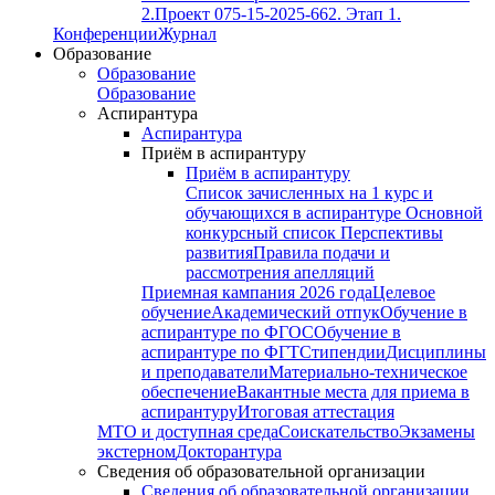
2.
Проект 075-15-2025-662. Этап 1.
Конференции
Журнал
Образование
Образование
Образование
Аспирантура
Аспирантура
Приём в аспирантуру
Приём в аспирантуру
Список зачисленных на 1 курс и
обучающихся в аспирантуре
Основной
конкурсный список
Перспективы
развития
Правила подачи и
рассмотрения апелляций
Приемная кампания 2026 года
Целевое
обучение
Академический отпук
Обучение в
аспирантуре по ФГОС
Обучение в
аспирантуре по ФГТ
Стипендии
Дисциплины
и преподаватели
Материально-техническое
обеспечение
Вакантные места для приема в
аспирантуру
Итоговая аттестация
МТО и доступная среда
Соискательство
Экзамены
экстерном
Докторантура
Сведения об образовательной организации
Сведения об образовательной организации