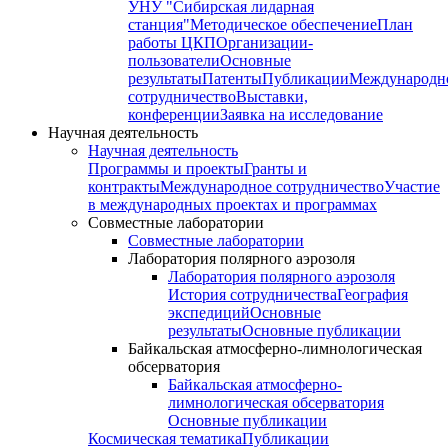
УНУ "Сибирская лидарная
станция"
Методическое обеспечение
План
работы ЦКП
Организации-
пользователи
Основные
результаты
Патенты
Публикации
Международн
сотрудничество
Выставки,
конференции
Заявка на исследование
Научная деятельность
Научная деятельность
Программы и проекты
Гранты и
контракты
Международное сотрудничество
Участие
в международных проектах и программах
Совместные лаборатории
Совместные лаборатории
Лаборатория полярного аэрозоля
Лаборатория полярного аэрозоля
История сотрудничества
География
экспедиций
Основные
результаты
Основные публикации
Байкальская атмосферно-лимнологическая
обсерватория
Байкальская атмосферно-
лимнологическая обсерватория
Основные публикации
Космическая тематика
Публикации