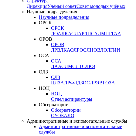
Структура
Дирекция
Учёный совет
Совет молодых учёных
Научные подразделения
Научные подразделения
ОРСК
ОРСК
ЛОА
ЛКАС
ЛАР
ЛПСА
ЛМПГ
ГАА
ОРОВ
ОРОВ
ЛРВ
ЛКАО
ЛРОС
ЛНОВ
ЛОЛ
ГИИ
ОСА
ОСА
ЛААС
ЛМС
ЛТС
ЛКЭ
ОЛЗ
ОЛЗ
ЦЛЗА
ЛРФ
ЛДЗОС
ЛРЭВ
ГОЗА
НОЦ
НОЦ
Отдел аспирантуры
Обсерватории
Обсерватории
ОУО
БАЛО
Административные и вспомогательные службы
Административные и вспомогательные
службы