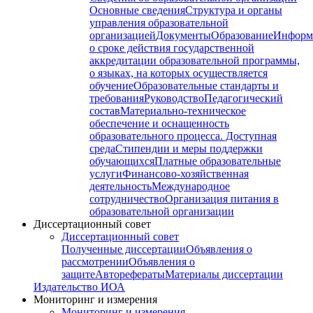
Основные сведения
Структура и органы
управления образовательной
организацией
Документы
Образование
Информ
о сроке действия государственной
аккредитации образовательной программы,
о языках, на которых осуществляется
обучение
Образовательные стандарты и
требования
Руководство
Педагогический
состав
Материально-техническое
обеспечение и оснащенность
образовательного процесса. Доступная
среда
Стипендии и меры поддержки
обучающихся
Платные образовательные
услуги
Финансово-хозяйственная
деятельность
Международное
сотрудничество
Организация питания в
образовательной организации
Диссертационный совет
Диссертационный совет
Полученные диссертации
Объявления о
рассмотрении
Объявления о
защите
Авторефераты
Материалы диссертации
Издательство ИОА
Мониторинг и измерения
Мониторинг и измерения