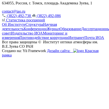
634055, Россия, г. Томск, площадь Академика Зуева, 1
contact@iao.ru
(3822) 492-738
(3822) 492-086
Статистика посещений
Об Институте
Структура
Научная
деятельность
Конференции
Журнал
Образование
Диссертационн
совет
Издательство ИОА
Мониторинг и
измерения
Противодействие коррупции
Интранет
Почта ИОА
Все права защищены ©
Институт оптики атмосферы им.
В.Е.Зуева СО РАН
Создано на: Yii Framework
Дизайн сайта:
Красная
рамка