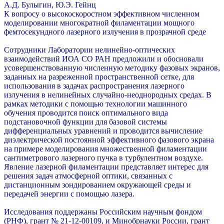
А
.
Д
.
Булыгин
,
Ю
.
Э
.
Гейнц
К вопросу о высокоскоростном эффективном численном
моделировании многократной филаментации мощного
фемтосекундного лазерного излучения в прозрачной среде
Сотрудники Лаборатории нелинейно-оптических
взаимодействий ИОА СО РАН предложили и обосновали
усовершенствованную численную методику фазовых экранов,
заданных на разреженной пространственной сетке, для
использования в задачах распространения лазерного
излучения в нелинейных случайно-неоднородных средах. В
рамках методики с помощью технологии машинного
обучения проводится поиск оптимального вида
подстановочной функции для базовой системы
дифференциальных уравнений и проводится вычисление
диэлектрической постоянной эффективного фазового экрана
на примере моделирования множественной филаментации
сантиметрового лазерного пучка в турбулентном воздухе.
Явление лазерной филаментации представляет интерес для
решения задач атмосферной оптики, связанных с
дистанционным зондированием окружающей среды и
передачей энергии с помощью лазера.
Исследования поддержаны Российским научным фондом
(РНФ), грант №
21-12-00109, и Минобрнауки России, грант