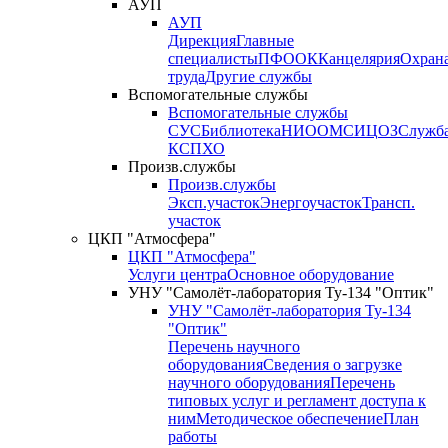
АУП
АУП
Дирекция
Главные
специалисты
ПФО
ОК
Канцелярия
Охран
труда
Другие службы
Вспомогательные службы
Вспомогательные службы
СУС
Библиотека
НИО
ОМС
ИЦ
ОЗ
Служб
КСП
ХО
Произв.службы
Произв.службы
Эксп.участок
Энергоучасток
Трансп.
участок
ЦКП "Атмосфера"
ЦКП "Атмосфера"
Услуги центра
Основное оборудование
УНУ "Самолёт-лаборатория Ту-134 "Оптик"
УНУ "Самолёт-лаборатория Ту-134
"Оптик"
Перечень научного
оборудования
Сведения о загрузке
научного оборудования
Перечень
типовых услуг и регламент доступа к
ним
Методическое обеспечение
План
работы