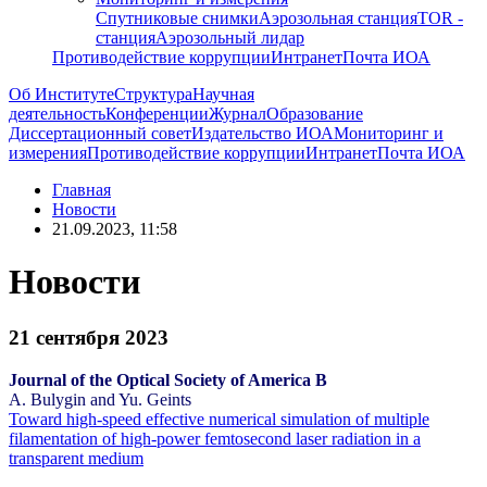
Спутниковые снимки
Аэрозольная станция
TOR -
станция
Аэрозольный лидар
Противодействие коррупции
Интранет
Почта ИОА
Об Институте
Структура
Научная
деятельность
Конференции
Журнал
Образование
Диссертационный совет
Издательство ИОА
Мониторинг и
измерения
Противодействие коррупции
Интранет
Почта ИОА
Главная
Новости
21.09.2023, 11:58
Новости
21 сентября 2023
Journal of the Optical Society of America B
A. Bulygin and Yu. Geints
Toward high-speed effective numerical simulation of multiple
filamentation of high-power femtosecond laser radiation in a
transparent medium