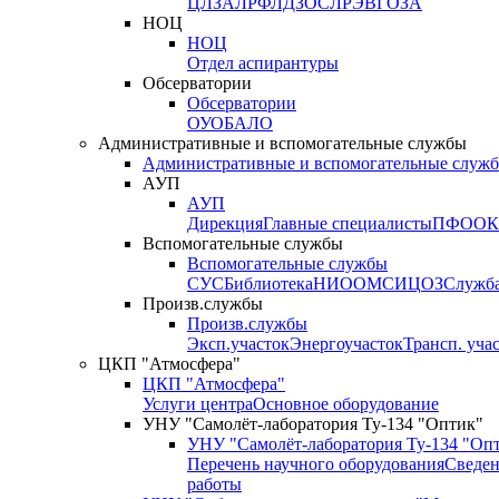
ЦЛЗА
ЛРФ
ЛДЗОС
ЛРЭВ
ГОЗА
НОЦ
НОЦ
Отдел аспирантуры
Обсерватории
Обсерватории
ОУО
БАЛО
Административные и вспомогательные службы
Административные и вспомогательные служ
АУП
АУП
Дирекция
Главные специалисты
ПФО
ОК
Вспомогательные службы
Вспомогательные службы
СУС
Библиотека
НИО
ОМС
ИЦ
ОЗ
Служб
Произв.службы
Произв.службы
Эксп.участок
Энергоучасток
Трансп. уча
ЦКП "Атмосфера"
ЦКП "Атмосфера"
Услуги центра
Основное оборудование
УНУ "Самолёт-лаборатория Ту-134 "Оптик"
УНУ "Самолёт-лаборатория Ту-134 "Оп
Перечень научного оборудования
Сведен
работы