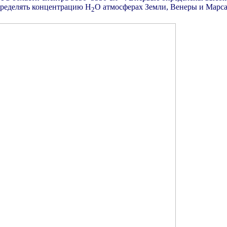
пределять концентрацию H
O атмосферах Земли, Венеры и Марса
2