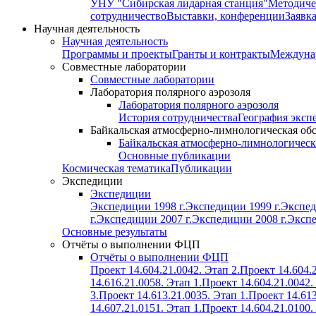
УНУ "Сибирская лидарная станция"
Методиче
сотрудничество
Выставки, конференции
Заявк
Научная деятельность
Научная деятельность
Программы и проекты
Гранты и контракты
Междунар
Совместные лаборатории
Совместные лаборатории
Лаборатория полярного аэрозоля
Лаборатория полярного аэрозоля
История сотрудничества
География эксп
Байкальская атмосферно-лимнологическая об
Байкальская атмосферно-лимнологическ
Основные публикации
Космическая тематика
Публикации
Экспедиции
Экспедиции
Экспедиции 1998 г.
Экспедиции 1999 г.
Экспед
г.
Экспедиции 2007 г.
Экспедиции 2008 г.
Экспе
Основные результаты
Отчёты о выполнении ФЦП
Отчёты о выполнении ФЦП
Проект 14.604.21.0042. Этап 2.
Проект 14.604.2
14.616.21.0058. Этап 1.
Проект 14.604.21.0042.
3.
Проект 14.613.21.0035. Этап 1.
Проект 14.613
14.607.21.0151. Этап 1.
Проект 14.604.21.0100.