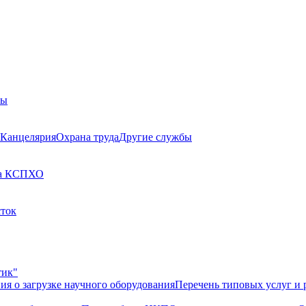
бы
Канцелярия
Охрана труда
Другие службы
а КСП
ХО
сток
тик"
ия о загрузке научного оборудования
Перечень типовых услуг и 