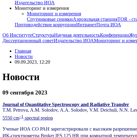
Издательство ИОА
Мониторинг и измерения
Мониторинг и измерения
Спутниковые снимки
Аэрозольная станция
TOR - ст
Противодействие коррупции
Интранет
Почта ИОА
Об Институте
Структура
Научная деятельность
Конференции
Жу
Диссертационный совет
Издательство ИОА
Мониторинг и изме
Главная
Новости
09.09.2023, 12:20
Новости
09 сентября 2023
Journal of Quantitative Spectroscopy and Radiative Transfer
T.M.
Petrova
,
A.M.
Solodov
,
A.A.
Solodov
,
V.M.
Deichuli
,
N.N.
Lav
−1
5550 cm
spectral region
Ученые ИОА СО РАН зарегистрировали с высоким разрешением 
ИК-спектрометра Bruker IFS 125 HR при комнатной температур