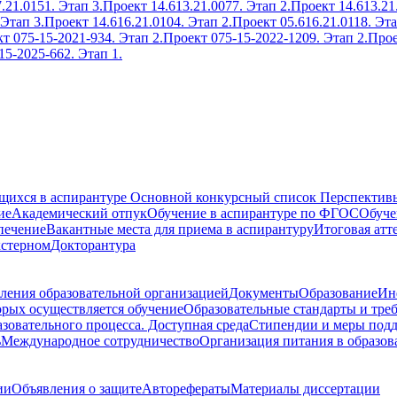
.21.0151. Этап 3.
Проект 14.613.21.0077. Этап 2.
Проект 14.613.21
 Этап 3.
Проект 14.616.21.0104. Этап 2.
Проект 05.616.21.0118. Эта
т 075-15-2021-934. Этап 2.
Проект 075-15-2022-1209. Этап 2.
Прое
15-2025-662. Этап 1.
ющихся в аспирантуре
Основной конкурсный список
Перспективы
ие
Академический отпук
Обучение в аспирантуре по ФГОС
Обуче
печение
Вакантные места для приема в аспирантуру
Итоговая атт
кстерном
Докторантура
ления образовательной организацией
Документы
Образование
Ин
орых осуществляется обучение
Образовательные стандарты и тре
зовательного процесса. Доступная среда
Стипендии и меры под
ь
Международное сотрудничество
Организация питания в образов
ии
Объявления о защите
Авторефераты
Материалы диссертации