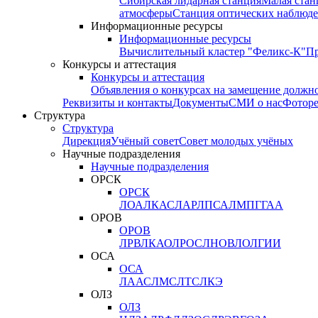
Сибирская лидарная станция
Малая стан
атмосферы
Станция оптических наблюде
Информационные ресурсы
Информационные ресурсы
Вычислительный кластер "Феликс-К"
П
Конкурсы и аттестация
Конкурсы и аттестация
Объявления о конкурсах на замещение должн
Реквизиты и контакты
Документы
СМИ о нас
Фотор
Структура
Структура
Дирекция
Учёный совет
Совет молодых учёных
Научные подразделения
Научные подразделения
ОРСК
ОРСК
ЛОА
ЛКАС
ЛАР
ЛПСА
ЛМПГ
ГАА
ОРОВ
ОРОВ
ЛРВ
ЛКАО
ЛРОС
ЛНОВ
ЛОЛ
ГИИ
ОСА
ОСА
ЛААС
ЛМС
ЛТС
ЛКЭ
ОЛЗ
ОЛЗ