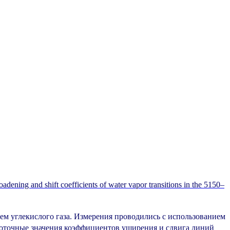
oadening and shift coefficients of water vapor transitions in the 5150–
 углекислого газа. Измерения проводились с использованием
оточные значения коэффициентов уширения и сдвига линий