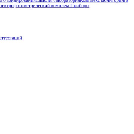
ого зондирования
Самолет-лаборатория
Комплекс мониторинга
пектрофотометрический комплекс
Приборы
 аттестаций