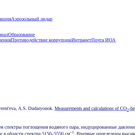
анция
Аэрозольный лидар
рнал
Образование
рения
Противодействие коррупции
Интранет
Почта ИОА
rent'eva
,
A.S.
Dudaryonok
.
Measurements and calculations of CO
-br
2
спектры поглощения водяного пара, индуцированные давлением
–1
е в области спектра 5150–5550 см
. Впервые определены высок