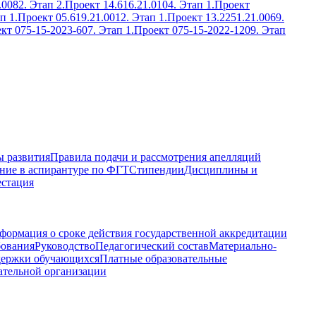
.0082. Этап 2.
Проект 14.616.21.0104. Этап 1.
Проект
п 1.
Проект 05.619.21.0012. Этап 1.
Проект 13.2251.21.0069.
кт 075-15-2023-607. Этап 1.
Проект 075-15-2022-1209. Этап
 развития
Правила подачи и рассмотрения апелляций
ние в аспирантуре по ФГТ
Стипендии
Дисциплины и
естация
формация о сроке действия государственной аккредитации
бования
Руководство
Педагогический состав
Материально-
держки обучающихся
Платные образовательные
ательной организации