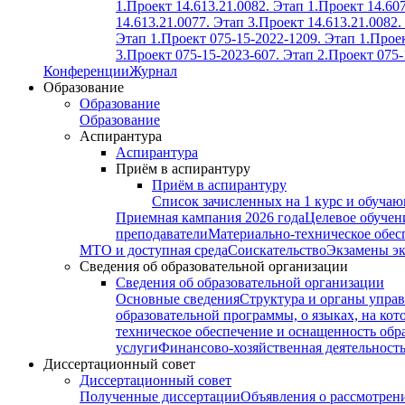
1.
Проект 14.613.21.0082. Этап 1.
Проект 14.607
14.613.21.0077. Этап 3.
Проект 14.613.21.0082.
Этап 1.
Проект 075-15-2022-1209. Этап 1.
Проек
3.
Проект 075-15-2023-607. Этап 2.
Проект 075-
Конференции
Журнал
Образование
Образование
Образование
Аспирантура
Аспирантура
Приём в аспирантуру
Приём в аспирантуру
Список зачисленных на 1 курс и обуча
Приемная кампания 2026 года
Целевое обучен
преподаватели
Материально-техническое обес
МТО и доступная среда
Соискательство
Экзамены э
Сведения об образовательной организации
Сведения об образовательной организации
Основные сведения
Структура и органы управ
образовательной программы, о языках, на кот
техническое обеспечение и оснащенность обра
услуги
Финансово-хозяйственная деятельност
Диссертационный совет
Диссертационный совет
Полученные диссертации
Объявления о рассмотрен