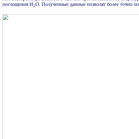
поглощения H
O.
Полученные данные позволят более точно о
2