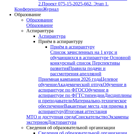
2.
Проект 075-15-2025-662. Этап 1.
Конференции
Журнал
Образование
Образование
Образование
Аспирантура
Аспирантура
Приём в аспирантуру
Приём в аспирантуру
Список зачисленных на 1 курс и
обучающихся в аспирантуре
Основной
конкурсный список
Перспективы
развития
Правила подачи и
рассмотрения апелляций
Приемная кампания 2026 года
Целевое
обучение
Академический отпук
Обучение в
аспирантуре по ФГОС
Обучение в
аспирантуре по ФГТ
Стипендии
Дисциплины
и преподаватели
Материально-техническое
обеспечение
Вакантные места для приема в
аспирантуру
Итоговая аттестация
МТО и доступная среда
Соискательство
Экзамены
экстерном
Докторантура
Сведения об образовательной организации
Сведения об образовательной организации