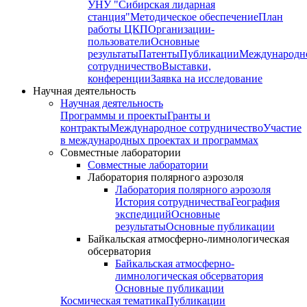
УНУ "Сибирская лидарная
станция"
Методическое обеспечение
План
работы ЦКП
Организации-
пользователи
Основные
результаты
Патенты
Публикации
Международн
сотрудничество
Выставки,
конференции
Заявка на исследование
Научная деятельность
Научная деятельность
Программы и проекты
Гранты и
контракты
Международное сотрудничество
Участие
в международных проектах и программах
Совместные лаборатории
Совместные лаборатории
Лаборатория полярного аэрозоля
Лаборатория полярного аэрозоля
История сотрудничества
География
экспедиций
Основные
результаты
Основные публикации
Байкальская атмосферно-лимнологическая
обсерватория
Байкальская атмосферно-
лимнологическая обсерватория
Основные публикации
Космическая тематика
Публикации