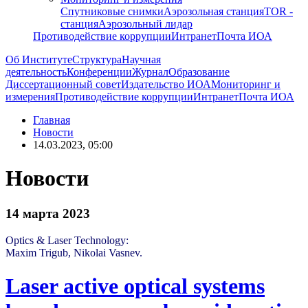
Спутниковые снимки
Аэрозольная станция
TOR -
станция
Аэрозольный лидар
Противодействие коррупции
Интранет
Почта ИОА
Об Институте
Структура
Научная
деятельность
Конференции
Журнал
Образование
Диссертационный совет
Издательство ИОА
Мониторинг и
измерения
Противодействие коррупции
Интранет
Почта ИОА
Главная
Новости
14.03.2023, 05:00
Новости
14 марта 2023
Optics & Laser Technology:
Maxim Trigub, Nikolai Vasnev.
Laser active optical systems