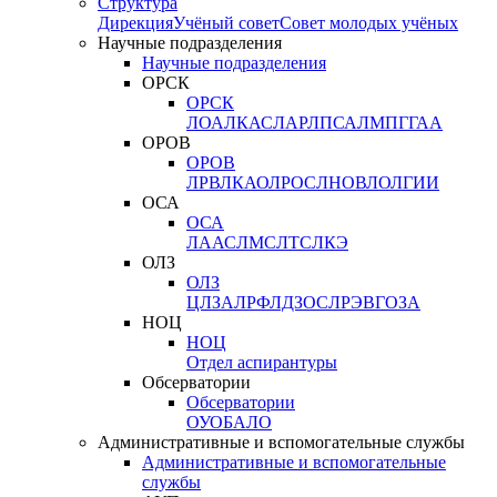
Структура
Дирекция
Учёный совет
Совет молодых учёных
Научные подразделения
Научные подразделения
ОРСК
ОРСК
ЛОА
ЛКАС
ЛАР
ЛПСА
ЛМПГ
ГАА
ОРОВ
ОРОВ
ЛРВ
ЛКАО
ЛРОС
ЛНОВ
ЛОЛ
ГИИ
ОСА
ОСА
ЛААС
ЛМС
ЛТС
ЛКЭ
ОЛЗ
ОЛЗ
ЦЛЗА
ЛРФ
ЛДЗОС
ЛРЭВ
ГОЗА
НОЦ
НОЦ
Отдел аспирантуры
Обсерватории
Обсерватории
ОУО
БАЛО
Административные и вспомогательные службы
Административные и вспомогательные
службы