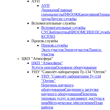
АУП
АУП
Дирекция
Главные
специалисты
ПФО
ОК
Канцелярия
Охран
труда
Другие службы
Вспомогательные службы
Вспомогательные службы
СУС
Библиотека
НИО
ОМС
ИЦ
ОЗ
Служб
КСП
ХО
Произв.службы
Произв.службы
Эксп.участок
Энергоучасток
Трансп.
участок
ЦКП "Атмосфера"
ЦКП "Атмосфера"
Услуги центра
Основное оборудование
УНУ "Самолёт-лаборатория Ту-134 "Оптик"
УНУ "Самолёт-лаборатория Ту-134
"Оптик"
Перечень научного
оборудования
Сведения о загрузке
научного оборудования
Перечень
типовых услуг и регламент доступа к
ним
Методическое обеспечение
План
работы