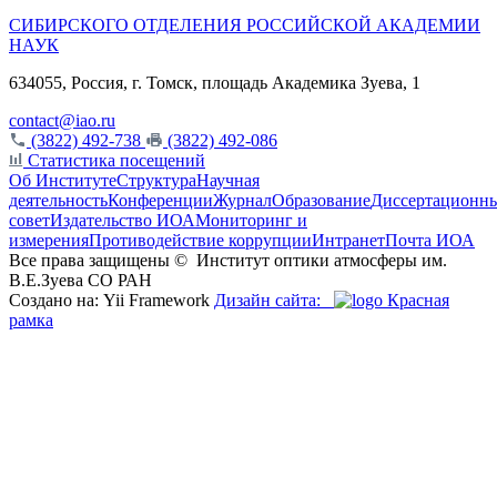
СИБИРСКОГО ОТДЕЛЕНИЯ РОССИЙСКОЙ АКАДЕМИИ
НАУК
634055, Россия, г. Томск, площадь Академика Зуева, 1
contact@iao.ru
(3822) 492-738
(3822) 492-086
Статистика посещений
Об Институте
Структура
Научная
деятельность
Конференции
Журнал
Образование
Диссертационн
совет
Издательство ИОА
Мониторинг и
измерения
Противодействие коррупции
Интранет
Почта ИОА
Все права защищены ©
Институт оптики атмосферы им.
В.Е.Зуева СО РАН
Создано на: Yii Framework
Дизайн сайта:
Красная
рамка