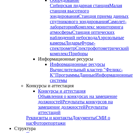
Оборудование
Сибирская лидарная станция
Малая
станция высотного
зондирования
Станция приема данных
спутникового зондирования
Самолет-
лаборатория
Комплекс мониторинга
атмосферы
Станция оптических
наблюдений небосвода
Аэрозольные
камеры
Лидары
Фурье-
спектрометр
Спектрофотометрический
комплекс
Приборы
Информационные ресурсы
Информационные ресурсы
Вычислительный кластер "Феликс-
К"
Программы
Данные
Информационные
системы
Конкурсы и аттестация
Конкурсы и аттестация
Объявления о конкурсах на замещение
должностей
Результаты конкурсов на
замещение должностей
Результаты
аттестаций
Реквизиты и контакты
Документы
СМИ о
нас
Фоторепортажи
Структура