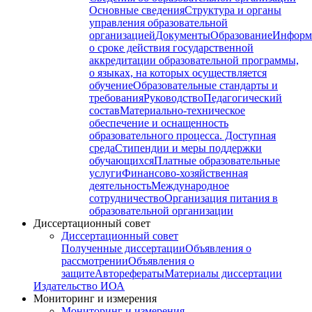
Основные сведения
Структура и органы
управления образовательной
организацией
Документы
Образование
Информ
о сроке действия государственной
аккредитации образовательной программы,
о языках, на которых осуществляется
обучение
Образовательные стандарты и
требования
Руководство
Педагогический
состав
Материально-техническое
обеспечение и оснащенность
образовательного процесса. Доступная
среда
Стипендии и меры поддержки
обучающихся
Платные образовательные
услуги
Финансово-хозяйственная
деятельность
Международное
сотрудничество
Организация питания в
образовательной организации
Диссертационный совет
Диссертационный совет
Полученные диссертации
Объявления о
рассмотрении
Объявления о
защите
Авторефераты
Материалы диссертации
Издательство ИОА
Мониторинг и измерения
Мониторинг и измерения