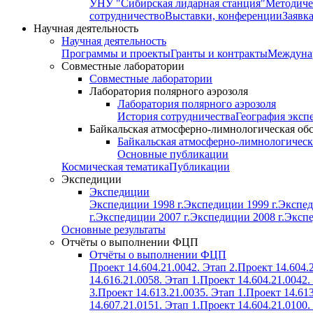
УНУ "Сибирская лидарная станция"
Методиче
сотрудничество
Выставки, конференции
Заявк
Научная деятельность
Научная деятельность
Программы и проекты
Гранты и контракты
Междунар
Совместные лаборатории
Совместные лаборатории
Лаборатория полярного аэрозоля
Лаборатория полярного аэрозоля
История сотрудничества
География эксп
Байкальская атмосферно-лимнологическая об
Байкальская атмосферно-лимнологическ
Основные публикации
Космическая тематика
Публикации
Экспедиции
Экспедиции
Экспедиции 1998 г.
Экспедиции 1999 г.
Экспед
г.
Экспедиции 2007 г.
Экспедиции 2008 г.
Экспе
Основные результаты
Отчёты о выполнении ФЦП
Отчёты о выполнении ФЦП
Проект 14.604.21.0042. Этап 2.
Проект 14.604.2
14.616.21.0058. Этап 1.
Проект 14.604.21.0042.
3.
Проект 14.613.21.0035. Этап 1.
Проект 14.613
14.607.21.0151. Этап 1.
Проект 14.604.21.0100.