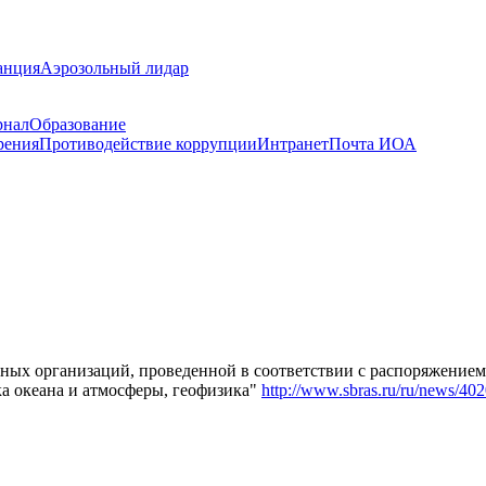
анция
Аэрозольный лидар
рнал
Образование
рения
Противодействие коррупции
Интранет
Почта ИОА
чных организаций, проведенной в соответствии с распоряжение
а океана и атмосферы, геофизика"
http://www.sbras.ru/ru/news/40