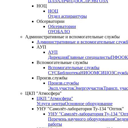
ЦЛЗА
ЛРФ
ЛДЗОС
ЛРЭВ
ГОЗА
НОЦ
НОЦ
Отдел аспирантуры
Обсерватории
Обсерватории
ОУО
БАЛО
Административные и вспомогательные службы
Административные и вспомогательные служ
АУП
АУП
Дирекция
Главные специалисты
ПФО
ОК
Вспомогательные службы
Вспомогательные службы
СУС
Библиотека
НИО
ОМС
ИЦ
ОЗ
Служб
Произв.службы
Произв.службы
Эксп.участок
Энергоучасток
Трансп. уча
ЦКП "Атмосфера"
ЦКП "Атмосфера"
Услуги центра
Основное оборудование
УНУ "Самолёт-лаборатория Ту-134 "Оптик"
УНУ "Самолёт-лаборатория Ту-134 "Оп
Перечень научного оборудования
Сведен
работы