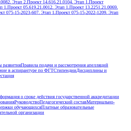
.0082. Этап 2.
Проект 14.616.21.0104. Этап 1.
Проект
п 1.
Проект 05.619.21.0012. Этап 1.
Проект 13.2251.21.0069.
кт 075-15-2023-607. Этап 1.
Проект 075-15-2022-1209. Этап
 развития
Правила подачи и рассмотрения апелляций
ние в аспирантуре по ФГТ
Стипендии
Дисциплины и
естация
формация о сроке действия государственной аккредитации
бования
Руководство
Педагогический состав
Материально-
держки обучающихся
Платные образовательные
ательной организации