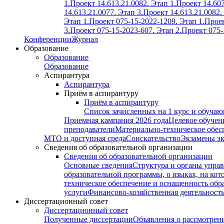
1.
Проект 14.613.21.0082. Этап 1.
Проект 14.607
14.613.21.0077. Этап 3.
Проект 14.613.21.0082.
Этап 1.
Проект 075-15-2022-1209. Этап 1.
Проек
3.
Проект 075-15-2023-607. Этап 2.
Проект 075-
Конференции
Журнал
Образование
Образование
Образование
Аспирантура
Аспирантура
Приём в аспирантуру
Приём в аспирантуру
Список зачисленных на 1 курс и обуча
Приемная кампания 2026 года
Целевое обучен
преподаватели
Материально-техническое обес
МТО и доступная среда
Соискательство
Экзамены э
Сведения об образовательной организации
Сведения об образовательной организации
Основные сведения
Структура и органы управ
образовательной программы, о языках, на кот
техническое обеспечение и оснащенность обра
услуги
Финансово-хозяйственная деятельност
Диссертационный совет
Диссертационный совет
Полученные диссертации
Объявления о рассмотрен