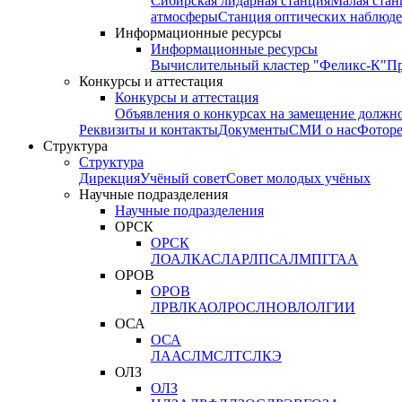
Сибирская лидарная станция
Малая стан
атмосферы
Станция оптических наблюде
Информационные ресурсы
Информационные ресурсы
Вычислительный кластер "Феликс-К"
П
Конкурсы и аттестация
Конкурсы и аттестация
Объявления о конкурсах на замещение должн
Реквизиты и контакты
Документы
СМИ о нас
Фотор
Структура
Структура
Дирекция
Учёный совет
Совет молодых учёных
Научные подразделения
Научные подразделения
ОРСК
ОРСК
ЛОА
ЛКАС
ЛАР
ЛПСА
ЛМПГ
ГАА
ОРОВ
ОРОВ
ЛРВ
ЛКАО
ЛРОС
ЛНОВ
ЛОЛ
ГИИ
ОСА
ОСА
ЛААС
ЛМС
ЛТС
ЛКЭ
ОЛЗ
ОЛЗ