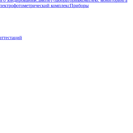
ого зондирования
Самолет-лаборатория
Комплекс мониторинга
пектрофотометрический комплекс
Приборы
 аттестаций