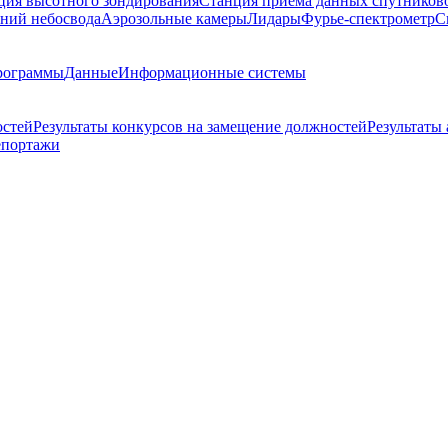
ция высотного зондирования
Станция приема данных спутников
ний небосвода
Аэрозольные камеры
Лидары
Фурье-спектрометр
С
рограммы
Данные
Информационные системы
остей
Результаты конкурсов на замещение должностей
Результаты
епортажи