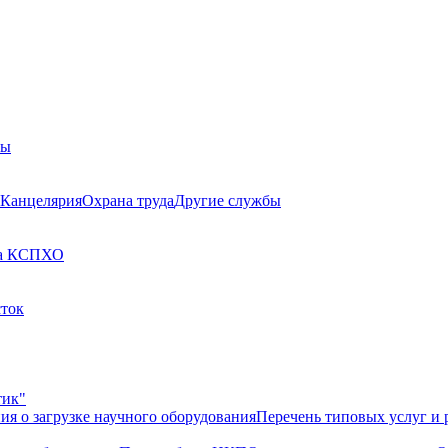
бы
Канцелярия
Охрана труда
Другие службы
а КСП
ХО
сток
тик"
ия о загрузке научного оборудования
Перечень типовых услуг и 