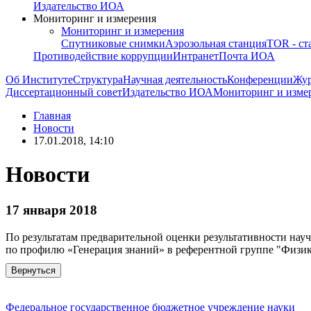
Издательство ИОА
Мониторинг и измерения
Мониторинг и измерения
Спутниковые снимки
Аэрозольная станция
TOR - ст
Противодействие коррупции
Интранет
Почта ИОА
Об Институте
Структура
Научная деятельность
Конференции
Жу
Диссертационный совет
Издательство ИОА
Мониторинг и изме
Главная
Новости
17.01.2018, 14:10
Новости
17 января 2018
По результатам предварительной оценки результативности нау
по профилю «Генерация знаний» в референтной группе "Физик
Вернуться
Федеральное государственное бюджетное учреждение науки