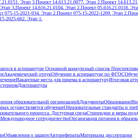
.21.0151. Этап 3.
Проект 14.613.21.0077. Этап 2.
Проект 14.613.21
 Этап 3.
Проект 14.616.21.0104. Этап 2.
Проект 05.616.21.0118. Эта
т 075-15-2021-934. Этап 2.
Проект 075-15-2022-1209. Этап 2.
Прое
15-2025-662. Этап 1.
ющихся в аспирантуре
Основной конкурсный список
Перспективы
ие
Академический отпук
Обучение в аспирантуре по ФГОС
Обуче
печение
Вакантные места для приема в аспирантуру
Итоговая атт
кстерном
Докторантура
ления образовательной организацией
Документы
Образование
Ин
орых осуществляется обучение
Образовательные стандарты и тре
зовательного процесса. Доступная среда
Стипендии и меры под
ь
Международное сотрудничество
Организация питания в образов
ии
Объявления о защите
Авторефераты
Материалы диссертации