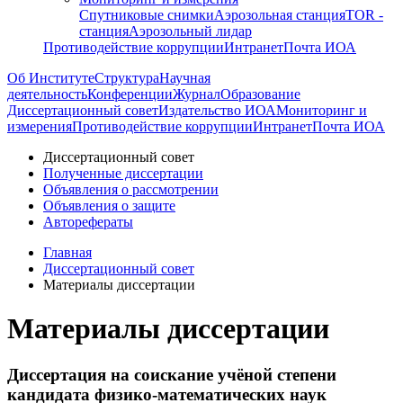
Спутниковые снимки
Аэрозольная станция
TOR -
станция
Аэрозольный лидар
Противодействие коррупции
Интранет
Почта ИОА
Об Институте
Структура
Научная
деятельность
Конференции
Журнал
Образование
Диссертационный совет
Издательство ИОА
Мониторинг и
измерения
Противодействие коррупции
Интранет
Почта ИОА
Диссертационный совет
Полученные диссертации
Объявления о рассмотрении
Объявления о защите
Авторефераты
Главная
Диссертационный совет
Материалы диссертации
Материалы диссертации
Диссертация на соискание учёной степени
кандидата физико-математических наук