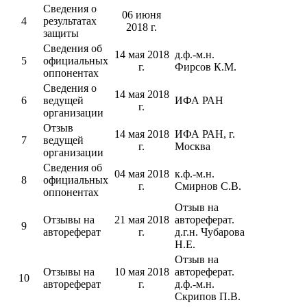
Сведения о
06 июня
4
результатах
2018 г.
защиты
Сведения об
14 мая 2018
д.ф.-м.н.
5
официальных
г.
Фирсов К.М.
оппонентах
Сведения о
14 мая 2018
6
ведущей
ИФА РАН
г.
организации
Отзыв
14 мая 2018
ИФА РАН, г.
7
ведущей
г.
Москва
организации
Сведения об
04 мая 2018
к.ф.-м.н.
8
официальных
г.
Смирнов С.В.
оппонентах
Отзыв на
Отзывы на
21 мая 2018
автореферат.
9
автореферат
г.
д.г.н. Чубарова
Н.Е.
Отзыв на
Отзывы на
10 мая 2018
автореферат.
10
автореферат
г.
д.ф.-м.н.
Скрипов П.В.