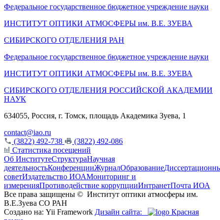
Федеральное государственное бюджетное учреждение науки
ИНСТИТУТ ОПТИКИ АТМОСФЕРЫ
им.
В.Е. ЗУЕВА
СИБИРСКОГО ОТДЕЛЕНИЯ РАН
Федеральное государственное бюджетное учреждение науки
ИНСТИТУТ ОПТИКИ АТМОСФЕРЫ
им.
В.Е. ЗУЕВА
СИБИРСКОГО ОТДЕЛЕНИЯ РОССИЙСКОЙ АКАДЕМИИ
НАУК
634055, Россия, г. Томск, площадь Академика Зуева, 1
contact@iao.ru
(3822) 492-738
(3822) 492-086
Статистика посещений
Об Институте
Структура
Научная
деятельность
Конференции
Журнал
Образование
Диссертационн
совет
Издательство ИОА
Мониторинг и
измерения
Противодействие коррупции
Интранет
Почта ИОА
Все права защищены ©
Институт оптики атмосферы им.
В.Е.Зуева СО РАН
Создано на: Yii Framework
Дизайн сайта:
Красная