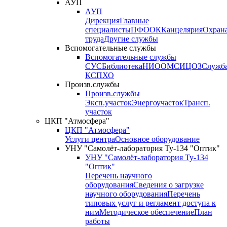
АУП
АУП
Дирекция
Главные
специалисты
ПФО
ОК
Канцелярия
Охран
труда
Другие службы
Вспомогательные службы
Вспомогательные службы
СУС
Библиотека
НИО
ОМС
ИЦ
ОЗ
Служб
КСП
ХО
Произв.службы
Произв.службы
Эксп.участок
Энергоучасток
Трансп.
участок
ЦКП "Атмосфера"
ЦКП "Атмосфера"
Услуги центра
Основное оборудование
УНУ "Самолёт-лаборатория Ту-134 "Оптик"
УНУ "Самолёт-лаборатория Ту-134
"Оптик"
Перечень научного
оборудования
Сведения о загрузке
научного оборудования
Перечень
типовых услуг и регламент доступа к
ним
Методическое обеспечение
План
работы