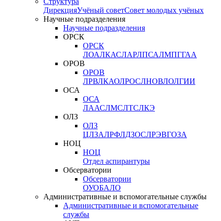
Структура
Дирекция
Учёный совет
Совет молодых учёных
Научные подразделения
Научные подразделения
ОРСК
ОРСК
ЛОА
ЛКАС
ЛАР
ЛПСА
ЛМПГ
ГАА
ОРОВ
ОРОВ
ЛРВ
ЛКАО
ЛРОС
ЛНОВ
ЛОЛ
ГИИ
ОСА
ОСА
ЛААС
ЛМС
ЛТС
ЛКЭ
ОЛЗ
ОЛЗ
ЦЛЗА
ЛРФ
ЛДЗОС
ЛРЭВ
ГОЗА
НОЦ
НОЦ
Отдел аспирантуры
Обсерватории
Обсерватории
ОУО
БАЛО
Административные и вспомогательные службы
Административные и вспомогательные
службы