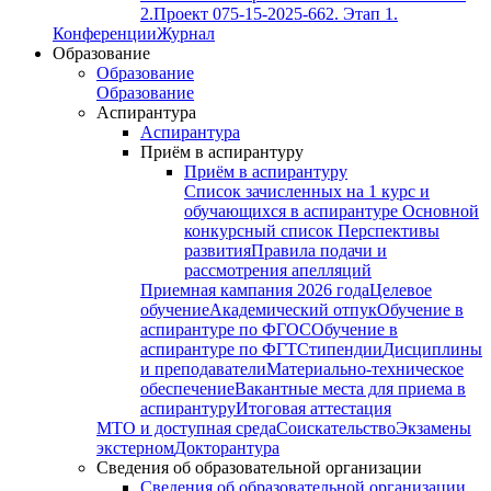
2.
Проект 075-15-2025-662. Этап 1.
Конференции
Журнал
Образование
Образование
Образование
Аспирантура
Аспирантура
Приём в аспирантуру
Приём в аспирантуру
Список зачисленных на 1 курс и
обучающихся в аспирантуре
Основной
конкурсный список
Перспективы
развития
Правила подачи и
рассмотрения апелляций
Приемная кампания 2026 года
Целевое
обучение
Академический отпук
Обучение в
аспирантуре по ФГОС
Обучение в
аспирантуре по ФГТ
Стипендии
Дисциплины
и преподаватели
Материально-техническое
обеспечение
Вакантные места для приема в
аспирантуру
Итоговая аттестация
МТО и доступная среда
Соискательство
Экзамены
экстерном
Докторантура
Сведения об образовательной организации
Сведения об образовательной организации