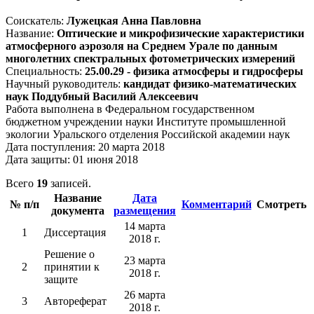
Соискатель:
Лужецкая Анна Павловна
Название:
Оптические и микрофизические характеристики
атмосферного аэрозоля на Среднем Урале по данным
многолетних спектральных фотометрических измерений
Специальность:
25.00.29 - физика атмосферы и гидросферы
Научный руководитель:
кандидат физико-математических
наук Поддубный Василий Алексеевич
Работа выполнена в Федеральном государственном
бюджетном учреждении науки Институте промышленной
экологии Уральского отделения Российской академии наук
Дата поступления: 20 марта 2018
Дата защиты: 01 июня 2018
Всего
19
записей.
Название
Дата
№ п/п
Комментарий
Смотреть
документа
размещения
14 марта
1
Диссертация
2018 г.
Решение о
23 марта
2
принятии к
2018 г.
защите
26 марта
3
Автореферат
2018 г.