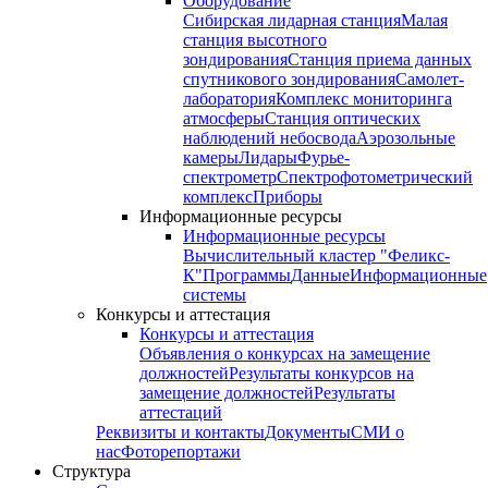
Оборудование
Сибирская лидарная станция
Малая
станция высотного
зондирования
Станция приема данных
спутникового зондирования
Самолет-
лаборатория
Комплекс мониторинга
атмосферы
Станция оптических
наблюдений небосвода
Аэрозольные
камеры
Лидары
Фурье-
спектрометр
Спектрофотометрический
комплекс
Приборы
Информационные ресурсы
Информационные ресурсы
Вычислительный кластер "Феликс-
К"
Программы
Данные
Информационные
системы
Конкурсы и аттестация
Конкурсы и аттестация
Объявления о конкурсах на замещение
должностей
Результаты конкурсов на
замещение должностей
Результаты
аттестаций
Реквизиты и контакты
Документы
СМИ о
нас
Фоторепортажи
Структура