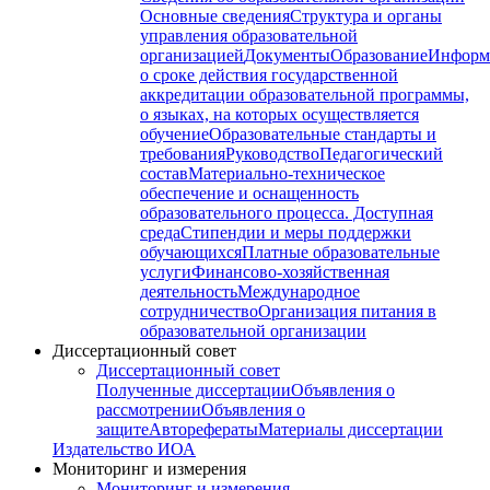
Основные сведения
Структура и органы
управления образовательной
организацией
Документы
Образование
Информ
о сроке действия государственной
аккредитации образовательной программы,
о языках, на которых осуществляется
обучение
Образовательные стандарты и
требования
Руководство
Педагогический
состав
Материально-техническое
обеспечение и оснащенность
образовательного процесса. Доступная
среда
Стипендии и меры поддержки
обучающихся
Платные образовательные
услуги
Финансово-хозяйственная
деятельность
Международное
сотрудничество
Организация питания в
образовательной организации
Диссертационный совет
Диссертационный совет
Полученные диссертации
Объявления о
рассмотрении
Объявления о
защите
Авторефераты
Материалы диссертации
Издательство ИОА
Мониторинг и измерения
Мониторинг и измерения