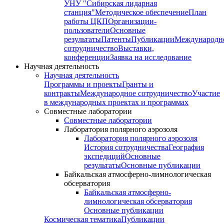
УНУ "Сибирская лидарная
станция"
Методическое обеспечение
План
работы ЦКП
Организации-
пользователи
Основные
результаты
Патенты
Публикации
Международн
сотрудничество
Выставки,
конференции
Заявка на исследование
Научная деятельность
Научная деятельность
Программы и проекты
Гранты и
контракты
Международное сотрудничество
Участие
в международных проектах и программах
Совместные лаборатории
Совместные лаборатории
Лаборатория полярного аэрозоля
Лаборатория полярного аэрозоля
История сотрудничества
География
экспедиций
Основные
результаты
Основные публикации
Байкальская атмосферно-лимнологическая
обсерватория
Байкальская атмосферно-
лимнологическая обсерватория
Основные публикации
Космическая тематика
Публикации