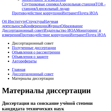
Спутниковые снимки
Аэрозольная станция
TOR -
станция
Аэрозольный лидар
Противодействие коррупции
Интранет
Почта ИОА
Об Институте
Структура
Научная
деятельность
Конференции
Журнал
Образование
Диссертационный совет
Издательство ИОА
Мониторинг и
измерения
Противодействие коррупции
Интранет
Почта ИОА
Диссертационный совет
Полученные диссертации
Объявления о рассмотрении
Объявления о защите
Авторефераты
Главная
Диссертационный совет
Материалы диссертации
Материалы диссертации
Диссертация на соискание учёной степени
кандидата технических наук