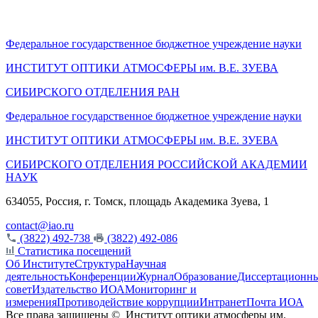
Федеральное государственное бюджетное учреждение науки
ИНСТИТУТ ОПТИКИ АТМОСФЕРЫ
им.
В.Е. ЗУЕВА
СИБИРСКОГО ОТДЕЛЕНИЯ РАН
Федеральное государственное бюджетное учреждение науки
ИНСТИТУТ ОПТИКИ АТМОСФЕРЫ
им.
В.Е. ЗУЕВА
СИБИРСКОГО ОТДЕЛЕНИЯ РОССИЙСКОЙ АКАДЕМИИ
НАУК
634055, Россия, г. Томск, площадь Академика Зуева, 1
contact@iao.ru
(3822) 492-738
(3822) 492-086
Статистика посещений
Об Институте
Структура
Научная
деятельность
Конференции
Журнал
Образование
Диссертационн
совет
Издательство ИОА
Мониторинг и
измерения
Противодействие коррупции
Интранет
Почта ИОА
Все права защищены ©
Институт оптики атмосферы им.