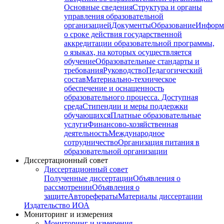
Основные сведения
Структура и органы
управления образовательной
организацией
Документы
Образование
Информ
о сроке действия государственной
аккредитации образовательной программы,
о языках, на которых осуществляется
обучение
Образовательные стандарты и
требования
Руководство
Педагогический
состав
Материально-техническое
обеспечение и оснащенность
образовательного процесса. Доступная
среда
Стипендии и меры поддержки
обучающихся
Платные образовательные
услуги
Финансово-хозяйственная
деятельность
Международное
сотрудничество
Организация питания в
образовательной организации
Диссертационный совет
Диссертационный совет
Полученные диссертации
Объявления о
рассмотрении
Объявления о
защите
Авторефераты
Материалы диссертации
Издательство ИОА
Мониторинг и измерения
Мониторинг и измерения