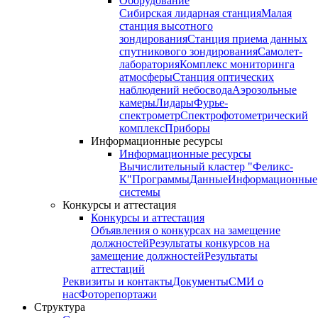
Оборудование
Сибирская лидарная станция
Малая
станция высотного
зондирования
Станция приема данных
спутникового зондирования
Самолет-
лаборатория
Комплекс мониторинга
атмосферы
Станция оптических
наблюдений небосвода
Аэрозольные
камеры
Лидары
Фурье-
спектрометр
Спектрофотометрический
комплекс
Приборы
Информационные ресурсы
Информационные ресурсы
Вычислительный кластер "Феликс-
К"
Программы
Данные
Информационные
системы
Конкурсы и аттестация
Конкурсы и аттестация
Объявления о конкурсах на замещение
должностей
Результаты конкурсов на
замещение должностей
Результаты
аттестаций
Реквизиты и контакты
Документы
СМИ о
нас
Фоторепортажи
Структура