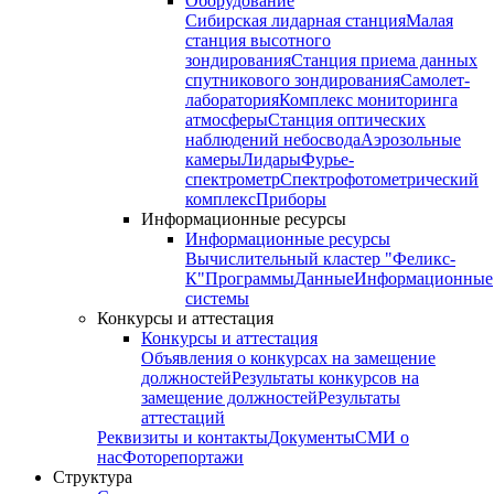
Оборудование
Сибирская лидарная станция
Малая
станция высотного
зондирования
Станция приема данных
спутникового зондирования
Самолет-
лаборатория
Комплекс мониторинга
атмосферы
Станция оптических
наблюдений небосвода
Аэрозольные
камеры
Лидары
Фурье-
спектрометр
Спектрофотометрический
комплекс
Приборы
Информационные ресурсы
Информационные ресурсы
Вычислительный кластер "Феликс-
К"
Программы
Данные
Информационные
системы
Конкурсы и аттестация
Конкурсы и аттестация
Объявления о конкурсах на замещение
должностей
Результаты конкурсов на
замещение должностей
Результаты
аттестаций
Реквизиты и контакты
Документы
СМИ о
нас
Фоторепортажи
Структура