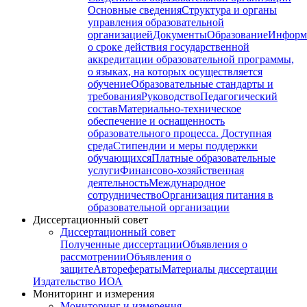
Основные сведения
Структура и органы
управления образовательной
организацией
Документы
Образование
Информ
о сроке действия государственной
аккредитации образовательной программы,
о языках, на которых осуществляется
обучение
Образовательные стандарты и
требования
Руководство
Педагогический
состав
Материально-техническое
обеспечение и оснащенность
образовательного процесса. Доступная
среда
Стипендии и меры поддержки
обучающихся
Платные образовательные
услуги
Финансово-хозяйственная
деятельность
Международное
сотрудничество
Организация питания в
образовательной организации
Диссертационный совет
Диссертационный совет
Полученные диссертации
Объявления о
рассмотрении
Объявления о
защите
Авторефераты
Материалы диссертации
Издательство ИОА
Мониторинг и измерения
Мониторинг и измерения