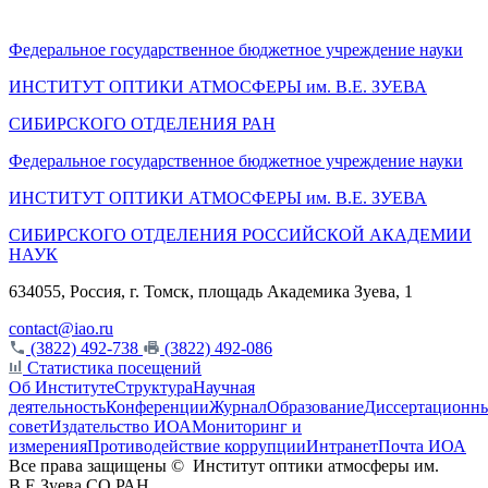
Федеральное государственное бюджетное учреждение науки
ИНСТИТУТ ОПТИКИ АТМОСФЕРЫ
им.
В.Е. ЗУЕВА
СИБИРСКОГО ОТДЕЛЕНИЯ РАН
Федеральное государственное бюджетное учреждение науки
ИНСТИТУТ ОПТИКИ АТМОСФЕРЫ
им.
В.Е. ЗУЕВА
СИБИРСКОГО ОТДЕЛЕНИЯ РОССИЙСКОЙ АКАДЕМИИ
НАУК
634055, Россия, г. Томск, площадь Академика Зуева, 1
contact@iao.ru
(3822) 492-738
(3822) 492-086
Статистика посещений
Об Институте
Структура
Научная
деятельность
Конференции
Журнал
Образование
Диссертационн
совет
Издательство ИОА
Мониторинг и
измерения
Противодействие коррупции
Интранет
Почта ИОА
Все права защищены ©
Институт оптики атмосферы им.
В.Е.Зуева СО РАН