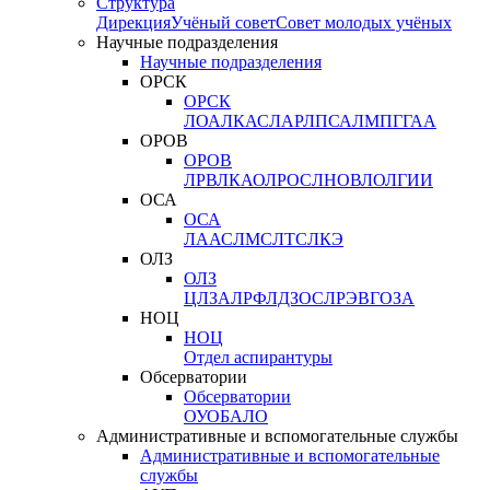
Структура
Дирекция
Учёный совет
Совет молодых учёных
Научные подразделения
Научные подразделения
ОРСК
ОРСК
ЛОА
ЛКАС
ЛАР
ЛПСА
ЛМПГ
ГАА
ОРОВ
ОРОВ
ЛРВ
ЛКАО
ЛРОС
ЛНОВ
ЛОЛ
ГИИ
ОСА
ОСА
ЛААС
ЛМС
ЛТС
ЛКЭ
ОЛЗ
ОЛЗ
ЦЛЗА
ЛРФ
ЛДЗОС
ЛРЭВ
ГОЗА
НОЦ
НОЦ
Отдел аспирантуры
Обсерватории
Обсерватории
ОУО
БАЛО
Административные и вспомогательные службы
Административные и вспомогательные
службы