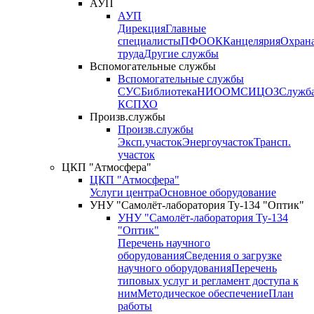
АУП
АУП
Дирекция
Главные
специалисты
ПФО
ОК
Канцелярия
Охран
труда
Другие службы
Вспомогательные службы
Вспомогательные службы
СУС
Библиотека
НИО
ОМС
ИЦ
ОЗ
Служб
КСП
ХО
Произв.службы
Произв.службы
Эксп.участок
Энергоучасток
Трансп.
участок
ЦКП "Атмосфера"
ЦКП "Атмосфера"
Услуги центра
Основное оборудование
УНУ "Самолёт-лаборатория Ту-134 "Оптик"
УНУ "Самолёт-лаборатория Ту-134
"Оптик"
Перечень научного
оборудования
Сведения о загрузке
научного оборудования
Перечень
типовых услуг и регламент доступа к
ним
Методическое обеспечение
План
работы