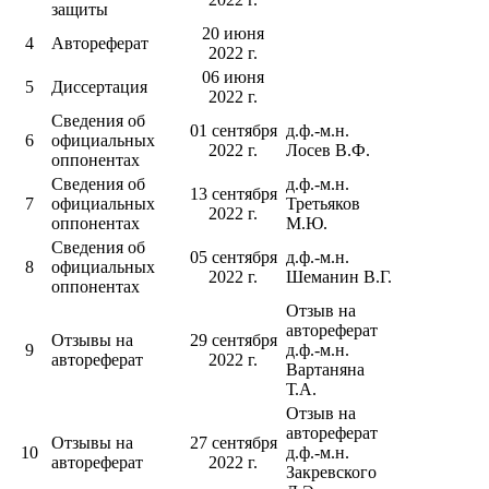
защиты
20 июня
4
Автореферат
2022 г.
06 июня
5
Диссертация
2022 г.
Сведения об
01 сентября
д.ф.-м.н.
6
официальных
2022 г.
Лосев В.Ф.
оппонентах
Сведения об
д.ф.-м.н.
13 сентября
7
официальных
Третьяков
2022 г.
оппонентах
М.Ю.
Сведения об
05 сентября
д.ф.-м.н.
8
официальных
2022 г.
Шеманин В.Г.
оппонентах
Отзыв на
автореферат
Отзывы на
29 сентября
9
д.ф.-м.н.
автореферат
2022 г.
Вартаняна
Т.А.
Отзыв на
автореферат
Отзывы на
27 сентября
10
д.ф.-м.н.
автореферат
2022 г.
Закревского