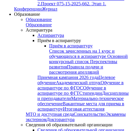
2.
Проект 075-15-2025-662. Этап 1.
Конференции
Журнал
Образование
Образование
Образование
Аспирантура
Аспирантура
Приём в аспирантуру
Приём в аспирантуру
Список зачисленных на 1 курс и
обучающихся в аспирантуре
Основной
конкурсный список
Перспективы
развития
Правила подачи и
рассмотрения апелляций
Приемная кампания 2026 года
Целевое
обучение
Академический отпук
Обучение в
аспирантуре по ФГОС
Обучение в
аспирантуре по ФГТ
Стипендии
Дисциплины
и преподаватели
Материально-техническое
обеспечение
Вакантные места для приема в
аспирантуру
Итоговая аттестация
МТО и доступная среда
Соискательство
Экзамены
экстерном
Докторантура
Сведения об образовательной организации
Сведения об образовательной организации