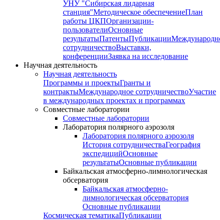
УНУ "Сибирская лидарная
станция"
Методическое обеспечение
План
работы ЦКП
Организации-
пользователи
Основные
результаты
Патенты
Публикации
Международн
сотрудничество
Выставки,
конференции
Заявка на исследование
Научная деятельность
Научная деятельность
Программы и проекты
Гранты и
контракты
Международное сотрудничество
Участие
в международных проектах и программах
Совместные лаборатории
Совместные лаборатории
Лаборатория полярного аэрозоля
Лаборатория полярного аэрозоля
История сотрудничества
География
экспедиций
Основные
результаты
Основные публикации
Байкальская атмосферно-лимнологическая
обсерватория
Байкальская атмосферно-
лимнологическая обсерватория
Основные публикации
Космическая тематика
Публикации