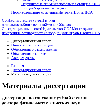
Спутниковые снимки
Аэрозольная станция
TOR -
станция
Аэрозольный лидар
Противодействие коррупции
Интранет
Почта ИОА
Об Институте
Структура
Научная
деятельность
Конференции
Журнал
Образование
Диссертационный совет
Издательство ИОА
Мониторинг и
измерения
Противодействие коррупции
Интранет
Почта ИОА
Диссертационный совет
Полученные диссертации
Объявления о рассмотрении
Объявления о защите
Авторефераты
Главная
Диссертационный совет
Материалы диссертации
Материалы диссертации
Диссертация на соискание учёной степени
доктора физико-математических наук