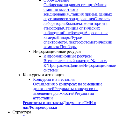
Оборудование
Сибирская лидарная станция
Малая
станция высотного
зондирования
Станция приема данных
спутникового зондирования
Самолет-
лаборатория
Комплекс мониторинга
атмосферы
Станция оптических
наблюдений небосвода
Аэрозольные
камеры
Лидары
Фурье-
спектрометр
Спектрофотометрический
комплекс
Приборы
Информационные ресурсы
Информационные ресурсы
Вычислительный кластер "Феликс-
К"
Программы
Данные
Информационные
системы
Конкурсы и аттестация
Конкурсы и аттестация
Объявления о конкурсах на замещение
должностей
Результаты конкурсов на
замещение должностей
Результаты
аттестаций
Реквизиты и контакты
Документы
СМИ о
нас
Фоторепортажи
Структура