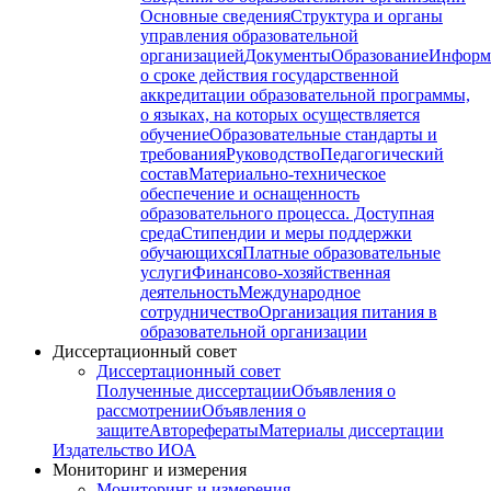
Основные сведения
Структура и органы
управления образовательной
организацией
Документы
Образование
Информ
о сроке действия государственной
аккредитации образовательной программы,
о языках, на которых осуществляется
обучение
Образовательные стандарты и
требования
Руководство
Педагогический
состав
Материально-техническое
обеспечение и оснащенность
образовательного процесса. Доступная
среда
Стипендии и меры поддержки
обучающихся
Платные образовательные
услуги
Финансово-хозяйственная
деятельность
Международное
сотрудничество
Организация питания в
образовательной организации
Диссертационный совет
Диссертационный совет
Полученные диссертации
Объявления о
рассмотрении
Объявления о
защите
Авторефераты
Материалы диссертации
Издательство ИОА
Мониторинг и измерения
Мониторинг и измерения