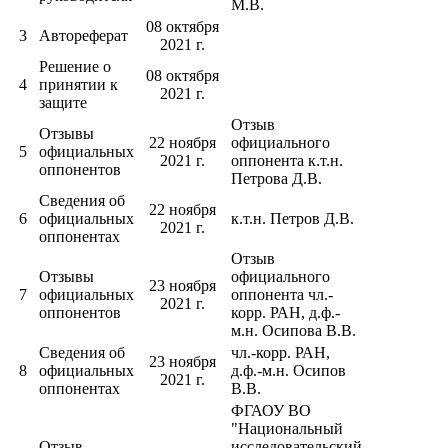
М.В.
08 октября
3
Автореферат
2021 г.
Решение о
08 октября
4
принятии к
2021 г.
защите
Отзыв
Отзывы
22 ноября
официального
5
официальных
2021 г.
оппонента к.т.н.
оппонентов
Петрова Д.В.
Сведения об
22 ноября
6
официальных
к.т.н. Петров Д.В.
2021 г.
оппонентах
Отзыв
Отзывы
официального
23 ноября
7
официальных
оппонента чл.-
2021 г.
оппонентов
корр. РАН, д.ф.-
м.н. Осипова В.В.
Сведения об
чл.-корр. РАН,
23 ноября
8
официальных
д.ф.-м.н. Осипов
2021 г.
оппонентах
В.В.
ФГАОУ ВО
"Национальный
Отзыв
исследовательский