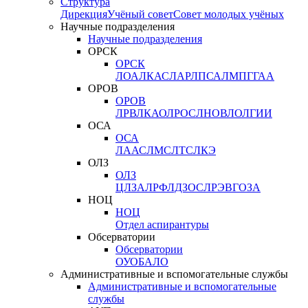
Структура
Дирекция
Учёный совет
Совет молодых учёных
Научные подразделения
Научные подразделения
ОРСК
ОРСК
ЛОА
ЛКАС
ЛАР
ЛПСА
ЛМПГ
ГАА
ОРОВ
ОРОВ
ЛРВ
ЛКАО
ЛРОС
ЛНОВ
ЛОЛ
ГИИ
ОСА
ОСА
ЛААС
ЛМС
ЛТС
ЛКЭ
ОЛЗ
ОЛЗ
ЦЛЗА
ЛРФ
ЛДЗОС
ЛРЭВ
ГОЗА
НОЦ
НОЦ
Отдел аспирантуры
Обсерватории
Обсерватории
ОУО
БАЛО
Административные и вспомогательные службы
Административные и вспомогательные
службы