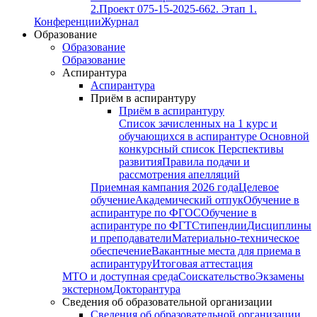
2.
Проект 075-15-2025-662. Этап 1.
Конференции
Журнал
Образование
Образование
Образование
Аспирантура
Аспирантура
Приём в аспирантуру
Приём в аспирантуру
Список зачисленных на 1 курс и
обучающихся в аспирантуре
Основной
конкурсный список
Перспективы
развития
Правила подачи и
рассмотрения апелляций
Приемная кампания 2026 года
Целевое
обучение
Академический отпук
Обучение в
аспирантуре по ФГОС
Обучение в
аспирантуре по ФГТ
Стипендии
Дисциплины
и преподаватели
Материально-техническое
обеспечение
Вакантные места для приема в
аспирантуру
Итоговая аттестация
МТО и доступная среда
Соискательство
Экзамены
экстерном
Докторантура
Сведения об образовательной организации
Сведения об образовательной организации