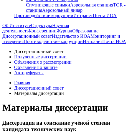
Спутниковые снимки
Аэрозольная станция
TOR -
станция
Аэрозольный лидар
Противодействие коррупции
Интранет
Почта ИОА
Об Институте
Структура
Научная
деятельность
Конференции
Журнал
Образование
Диссертационный совет
Издательство ИОА
Мониторинг и
измерения
Противодействие коррупции
Интранет
Почта ИОА
Диссертационный совет
Полученные диссертации
Объявления о рассмотрении
Объявления о защите
Авторефераты
Главная
Диссертационный совет
Материалы диссертации
Материалы диссертации
Диссертация на соискание учёной степени
кандидата технических наук