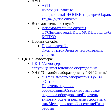
АУП
АУП
Дирекция
Главные
специалисты
ПФО
ОК
Канцелярия
Охран
труда
Другие службы
Вспомогательные службы
Вспомогательные службы
СУС
Библиотека
НИО
ОМС
ИЦ
ОЗ
Служб
КСП
ХО
Произв.службы
Произв.службы
Эксп.участок
Энергоучасток
Трансп.
участок
ЦКП "Атмосфера"
ЦКП "Атмосфера"
Услуги центра
Основное оборудование
УНУ "Самолёт-лаборатория Ту-134 "Оптик"
УНУ "Самолёт-лаборатория Ту-134
"Оптик"
Перечень научного
оборудования
Сведения о загрузке
научного оборудования
Перечень
типовых услуг и регламент доступа к
ним
Методическое обеспечение
План
работы