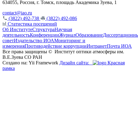
634055, Россия, г. Томск, площадь Академика Зуева, 1
contact@iao.ru
(3822) 492-738
(3822) 492-086
Статистика посещений
Об Институте
Структура
Научная
деятельность
Конференции
Журнал
Образование
Диссертационн
совет
Издательство ИОА
Мониторинг и
измерения
Противодействие коррупции
Интранет
Почта ИОА
Все права защищены ©
Институт оптики атмосферы им.
В.Е.Зуева СО РАН
Создано на: Yii Framework
Дизайн сайта:
Красная
рамка