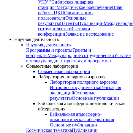
УНУ "Сибирская лидарная
станция"
Методическое обеспечение
План
работы ЦКП
Организации-
пользователи
Основные
результаты
Патенты
Публикации
Международн
сотрудничество
Выставки,
конференции
Заявка на исследование
Научная деятельность
Научная деятельность
Программы и проекты
Гранты и
контракты
Международное сотрудничество
Участие
в международных проектах и программах
Совместные лаборатории
Совместные лаборатории
Лаборатория полярного аэрозоля
Лаборатория полярного аэрозоля
История сотрудничества
География
экспедиций
Основные
результаты
Основные публикации
Байкальская атмосферно-лимнологическая
обсерватория
Байкальская атмосферно-
лимнологическая обсерватория
Основные публикации
Космическая тематика
Публикации