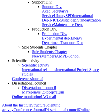
Support Div.
Support Div.
Acad.Secretary's
Service
Library
SPD
International
Dep.
NIC
Logistic dep.
Standartization
Service
Maintenance Dep.
Production Div.
Production Div.
Experimental dep.
Energy
Department
Transport Dep
Spie Students Chapter
Spie Students Chapter
News
Members
AMPL-School
Scientific activity
Scientific activity
International relations
International Projects
Space
studies
Conferences
Journal
Dissertational council
Dissertational council
Материалы диссертации
Online monitoring
IAO mail
About the Institute
Structure
Scientific
activity
Conferences
Journal
Dissertational council
Online