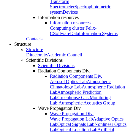
Transform
Spectrometer
Spectrophotometric
system
Devices
Information resources
Information resources
Computing cluster Felix-
C
Software
Data
Information Systems
Contacts
Structure
Structure
Directorate
Academic Council
Scientific Divisions
Scientific Divisions
Radiation Components Div.
Radiation Components Div.
Aerosol Optics Lab
Atmospheric
Climatology Lab
Atmospheric Radiation
Lab
Atmospheric Prediction
Lab
Greenhouse Gas Monitoring
Lab.
Atmospheric Acoustics Group
Wave Propagation Div.
Wave Propagation Div.
Wave Propagation Lab
Adaptive Optics
Lab
Optical Signals Lab
Nonlinear Optics
Lab
Optical Location Lab
Artificial