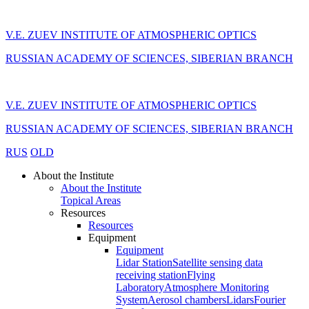
V.E. ZUEV INSTITUTE OF ATMOSPHERIC OPTICS
RUSSIAN ACADEMY OF SCIENCES, SIBERIAN BRANCH
V.E. ZUEV INSTITUTE OF ATMOSPHERIC OPTICS
RUSSIAN ACADEMY OF SCIENCES, SIBERIAN BRANCH
RUS
OLD
About the Institute
About the Institute
Topical Areas
Resources
Resources
Equipment
Equipment
Lidar Station
Satellite sensing data
receiving station
Flying
Laboratory
Atmosphere Monitoring
System
Aerosol chambers
Lidars
Fourier