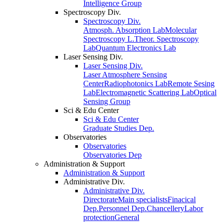
Intelligence Group
Spectroscopy Div.
Spectroscopy Div.
Atmosph. Absorption Lab
Molecular
Spectroscopy L.
Theor. Spectroscopy
Lab
Quantum Electronics Lab
Laser Sensing Div.
Laser Sensing Div.
Laser Atmosphere Sensing
Center
Radiophotonics Lab
Remote Sesing
Lab
Electromagnetic Scattering Lab
Optical
Sensing Group
Sci & Edu Center
Sci & Edu Center
Graduate Studies Dep.
Observatories
Observatories
Observatories Dep
Administration & Support
Administration & Support
Administrative Div.
Administrative Div.
Directorate
Main specialists
Finacical
Dep.
Personnel Dep.
Chancellery
Labor
protection
General