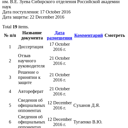
им. В.Е. Зуева Сибирского отделения Российской академии
наук
Дата поступления: 17 October 2016
Дата защиты: 22 December 2016
Total
19
items.
Название
Дата
№ п/п
Комментарий
Смотреть
документа
размещения
17 October
1
Диссертация
2016 г.
Отзыв
21 October
2
научного
2016 г.
руководителя
Решение о
21 October
3
принятии к
2016 г.
защите
21 October
4
Автореферат
2016 г.
Сведения об
12 December
5
официальных
Суханов Д.Я.
2016 г.
оппонентах
Сведения об
12 December
6
официальных
Тугаенко В.Ю.
2016 г.
оппонентах