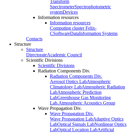
Transform
Spectrometer
Spectrophotometric
system
Devices
Information resources
Information resources
Computing cluster Felix-
C
Software
Data
Information Systems
Contacts
Structure
Structure
Directorate
Academic Council
Scientific Divisions
Scientific Divisions
Radiation Components Div.
Radiation Components Div.
Aerosol Optics Lab
Atmospheric
Climatology Lab
Atmospheric Radiation
Lab
Atmospheric Prediction
Lab
Greenhouse Gas Monitoring
Lab.
Atmospheric Acoustics Group
Wave Propagation Div.
Wave Propagation Div.
Wave Propagation Lab
Adaptive Optics
Lab
Optical Signals Lab
Nonlinear Optics
Lab
Optical Location Lab
Artificial