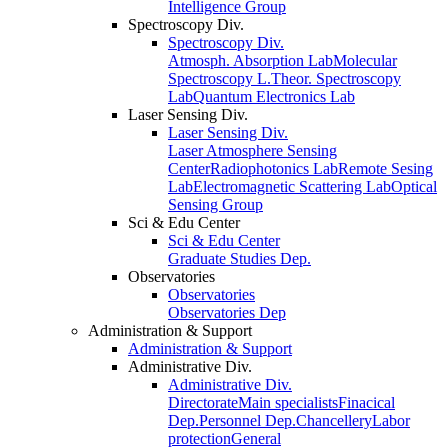
Intelligence Group
Spectroscopy Div.
Spectroscopy Div.
Atmosph. Absorption Lab
Molecular
Spectroscopy L.
Theor. Spectroscopy
Lab
Quantum Electronics Lab
Laser Sensing Div.
Laser Sensing Div.
Laser Atmosphere Sensing
Center
Radiophotonics Lab
Remote Sesing
Lab
Electromagnetic Scattering Lab
Optical
Sensing Group
Sci & Edu Center
Sci & Edu Center
Graduate Studies Dep.
Observatories
Observatories
Observatories Dep
Administration & Support
Administration & Support
Administrative Div.
Administrative Div.
Directorate
Main specialists
Finacical
Dep.
Personnel Dep.
Chancellery
Labor
protection
General