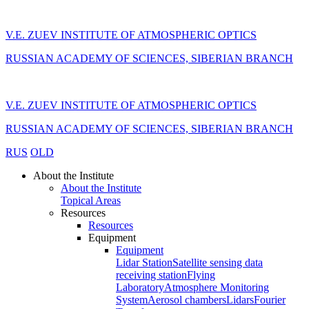
V.E. ZUEV INSTITUTE OF ATMOSPHERIC OPTICS
RUSSIAN ACADEMY OF SCIENCES, SIBERIAN BRANCH
V.E. ZUEV INSTITUTE OF ATMOSPHERIC OPTICS
RUSSIAN ACADEMY OF SCIENCES, SIBERIAN BRANCH
RUS
OLD
About the Institute
About the Institute
Topical Areas
Resources
Resources
Equipment
Equipment
Lidar Station
Satellite sensing data
receiving station
Flying
Laboratory
Atmosphere Monitoring
System
Aerosol chambers
Lidars
Fourier