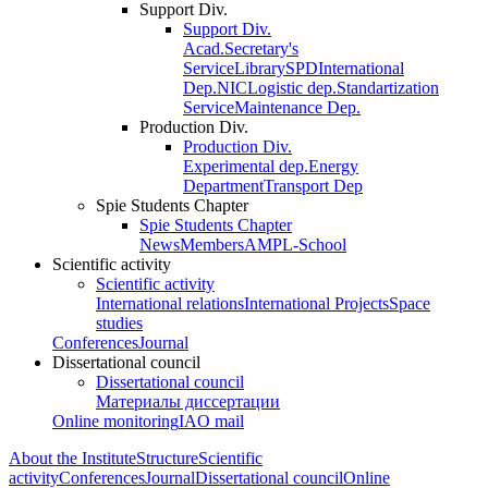
Support Div.
Support Div.
Acad.Secretary's
Service
Library
SPD
International
Dep.
NIC
Logistic dep.
Standartization
Service
Maintenance Dep.
Production Div.
Production Div.
Experimental dep.
Energy
Department
Transport Dep
Spie Students Chapter
Spie Students Chapter
News
Members
AMPL-School
Scientific activity
Scientific activity
International relations
International Projects
Space
studies
Conferences
Journal
Dissertational council
Dissertational council
Материалы диссертации
Online monitoring
IAO mail
About the Institute
Structure
Scientific
activity
Conferences
Journal
Dissertational council
Online