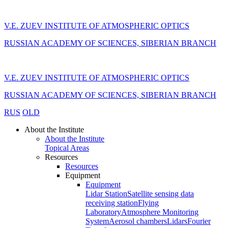
V.E. ZUEV INSTITUTE OF ATMOSPHERIC OPTICS
RUSSIAN ACADEMY OF SCIENCES, SIBERIAN BRANCH
V.E. ZUEV INSTITUTE OF ATMOSPHERIC OPTICS
RUSSIAN ACADEMY OF SCIENCES, SIBERIAN BRANCH
RUS
OLD
About the Institute
About the Institute
Topical Areas
Resources
Resources
Equipment
Equipment
Lidar Station
Satellite sensing data
receiving station
Flying
Laboratory
Atmosphere Monitoring
System
Aerosol chambers
Lidars
Fourier