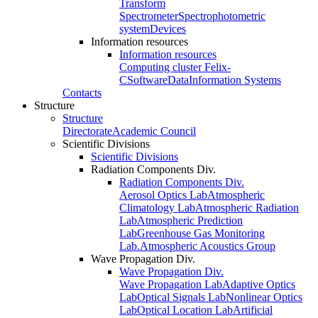
Transform
Spectrometer
Spectrophotometric
system
Devices
Information resources
Information resources
Computing cluster Felix-
C
Software
Data
Information Systems
Contacts
Structure
Structure
Directorate
Academic Council
Scientific Divisions
Scientific Divisions
Radiation Components Div.
Radiation Components Div.
Aerosol Optics Lab
Atmospheric
Climatology Lab
Atmospheric Radiation
Lab
Atmospheric Prediction
Lab
Greenhouse Gas Monitoring
Lab.
Atmospheric Acoustics Group
Wave Propagation Div.
Wave Propagation Div.
Wave Propagation Lab
Adaptive Optics
Lab
Optical Signals Lab
Nonlinear Optics
Lab
Optical Location Lab
Artificial