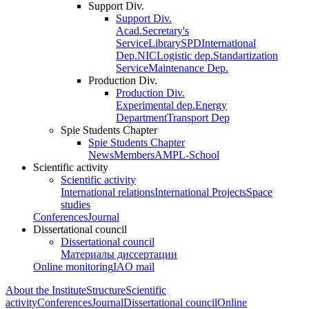
Support Div.
Support Div.
Acad.Secretary's
Service
Library
SPD
International
Dep.
NIC
Logistic dep.
Standartization
Service
Maintenance Dep.
Production Div.
Production Div.
Experimental dep.
Energy
Department
Transport Dep
Spie Students Chapter
Spie Students Chapter
News
Members
AMPL-School
Scientific activity
Scientific activity
International relations
International Projects
Space
studies
Conferences
Journal
Dissertational council
Dissertational council
Материалы диссертации
Online monitoring
IAO mail
About the Institute
Structure
Scientific
activity
Conferences
Journal
Dissertational council
Online