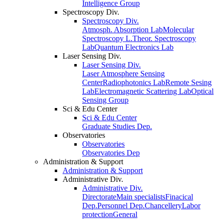
Intelligence Group
Spectroscopy Div.
Spectroscopy Div.
Atmosph. Absorption Lab
Molecular
Spectroscopy L.
Theor. Spectroscopy
Lab
Quantum Electronics Lab
Laser Sensing Div.
Laser Sensing Div.
Laser Atmosphere Sensing
Center
Radiophotonics Lab
Remote Sesing
Lab
Electromagnetic Scattering Lab
Optical
Sensing Group
Sci & Edu Center
Sci & Edu Center
Graduate Studies Dep.
Observatories
Observatories
Observatories Dep
Administration & Support
Administration & Support
Administrative Div.
Administrative Div.
Directorate
Main specialists
Finacical
Dep.
Personnel Dep.
Chancellery
Labor
protection
General