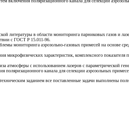
утем включения поляризационного канала для селекции аэрозо
кой литературы в области мониторинга парниковых газов и лазе
твии с ГОСТ Р 15.011-96.
лемы мониторинга аэрозольно-газовых примесей на основе сред
ения микрофизических характеристик, комплексного показателя 
иза атмосферы с использованием лазеров с параметрической гене
ния поляризационного канала для селекции аэрозольных приме
 техническим заданием все поставленные задачи выполнены пол