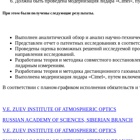
Должна быть проведена модернизация лидара «Cimel», п
При этом были получены следующие результаты.
Выполнен аналитический обзор и анализ научно-техничес
Представлен отчет о патентных исследованиях в соответс
Проведены оценка возможных решений исследуемой проб
направления исследований.
Разработаны теория и методика совместного восстановл
лидарным измерениям.
Разработаны теория и методика дистанционного газоанал
Выполнена модернизация лидара «Cimel», путем включе
В соответствии с планом-графиком исполнения обязательств и
V.E. ZUEV INSTITUTE OF ATMOSPHERIC OPTICS
RUSSIAN ACADEMY OF SCIENCES, SIBERIAN BRANCH
V.E. ZUEV INSTITUTE OF ATMOSPHERIC OPTICS