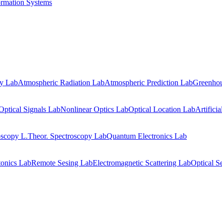
ormation Systems
gy Lab
Atmospheric Radiation Lab
Atmospheric Prediction Lab
Greenhou
Optical Signals Lab
Nonlinear Optics Lab
Optical Location Lab
Artifici
oscopy L.
Theor. Spectroscopy Lab
Quantum Electronics Lab
onics Lab
Remote Sesing Lab
Electromagnetic Scattering Lab
Optical S