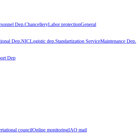
rsonnel Dep.
Chancellery
Labor protection
General
tional Dep.
NIC
Logistic dep.
Standartization Service
Maintenance Dep.
port Dep
rtational council
Online monitoring
IAO mail