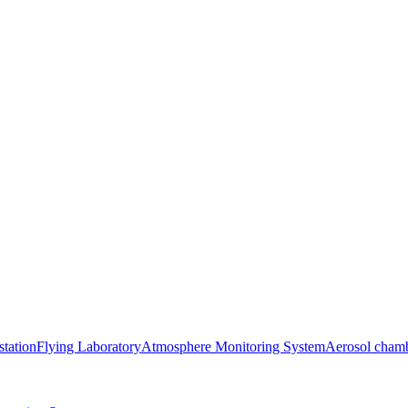
station
Flying Laboratory
Atmosphere Monitoring System
Aerosol cham