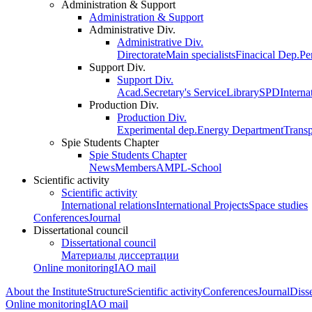
Administration & Support
Administration & Support
Administrative Div.
Administrative Div.
Directorate
Main specialists
Finacical Dep.
Pe
Support Div.
Support Div.
Acad.Secretary's Service
Library
SPD
Interna
Production Div.
Production Div.
Experimental dep.
Energy Department
Trans
Spie Students Chapter
Spie Students Chapter
News
Members
AMPL-School
Scientific activity
Scientific activity
International relations
International Projects
Space studies
Conferences
Journal
Dissertational council
Dissertational council
Материалы диссертации
Online monitoring
IAO mail
About the Institute
Structure
Scientific activity
Conferences
Journal
Disse
Online monitoring
IAO mail