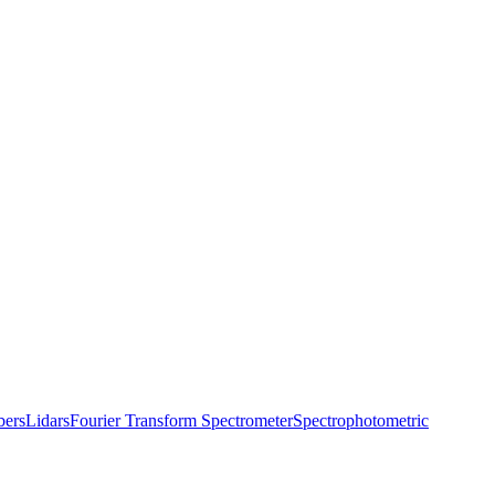
bers
Lidars
Fourier Transform Spectrometer
Spectrophotometric