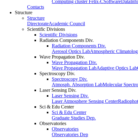
Computing cluster Felix-C
Software
Data
Inf
Contacts
Structure
Structure
Directorate
Academic Council
Scientific Divisions
Scientific Divisions
Radiation Components Div.
Radiation Components Div.
Aerosol Optics Lab
Atmospheric Climatolo
Wave Propagation Div.
Wave Propagation Div.
Wave Propagation Lab
Adaptive Optics Lab
Spectroscopy Div.
Spectroscopy Div.
Atmosph. Absorption Lab
Molecular Spectr
Laser Sensing Div.
Laser Sensing Div.
Laser Atmosphere Sensing Center
Radiophot
Sci & Edu Center
Sci & Edu Center
Graduate Studies Dep.
Observatories
Observatories
Observatories Dep