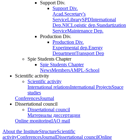
Support Div.
Support Div.
Acad.Secretary's
Service
Library
SPD
International
Dep.
NIC
Logistic dep.
Standartization
Service
Maintenance Dep.
Production Div.
Production Div.
Experimental dep.
Energy
Department
Transport Dep
Spie Students Chapter
Spie Students Chapter
News
Members
AMPL-School
Scientific activity
Scientific activity
International relations
International Projects
Space
studies
Conferences
Journal
Dissertational council
Dissertational council
Материалы диссертации
Online monitoring
IAO mail
About the Institute
Structure
Scientific
activity
Conferences
Journal
Dissertational council
Online