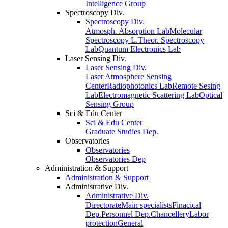
Intelligence Group
Spectroscopy Div.
Spectroscopy Div.
Atmosph. Absorption Lab
Molecular
Spectroscopy L.
Theor. Spectroscopy
Lab
Quantum Electronics Lab
Laser Sensing Div.
Laser Sensing Div.
Laser Atmosphere Sensing
Center
Radiophotonics Lab
Remote Sesing
Lab
Electromagnetic Scattering Lab
Optical
Sensing Group
Sci & Edu Center
Sci & Edu Center
Graduate Studies Dep.
Observatories
Observatories
Observatories Dep
Administration & Support
Administration & Support
Administrative Div.
Administrative Div.
Directorate
Main specialists
Finacical
Dep.
Personnel Dep.
Chancellery
Labor
protection
General