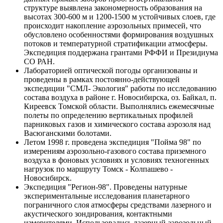
структуре выявлена закономерность образования на
высотах 300-600 м и 1200-1500 м устойчивых слоев, где
происходит накопление аэрозольных примесей, что
обусловлено особенностями формирования воздушных
потоков и температурной стратификации атмосферы.
Экспедиция поддержана грантами РФФИ и Президиума
СО РАН.
Лабораторией оптической погоды организованы и
проведены в рамках постоянно-действующей
экспедиции "СМЛ- Экология" работы по исследованию
состава воздуха в районе г. Новосибирска, оз. Байкал, п.
Киреевск Томской области. Выполнялись ежемесячные
полеты по определению вертикальных профилей
парниковых газов и химического состава аэрозоля над
Васюганскими болотами.
Летом 1998 г. проведена экспедиция "Пойма 98" по
измерениям аэрозольно-газового состава приземного
воздуха в фоновых условиях и условиях техногенных
нагрузок по маршруту Томск - Колпашево -
Новосибирск.
Экспедиция "Регион-98". Проведены натурные
экспериментальные исследования планетарного
пограничного слоя атмосферы средствами лазерного и
акустического зондирования, контактными
измерителями. Использовались лазерный аэрозольный