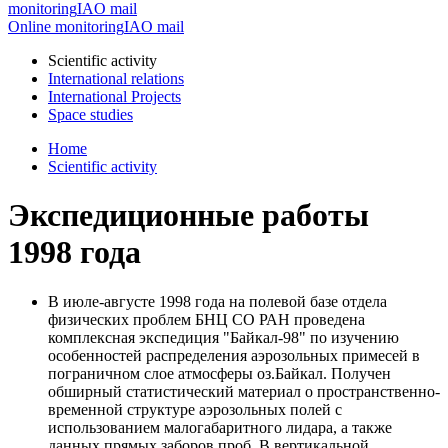
monitoring
IAO mail
Online monitoring
IAO mail
Scientific activity
International relations
International Projects
Space studies
Home
Scientific activity
Экспедиционные работы
1998 года
В июле-августе 1998 года на полевой базе отдела
физических проблем БНЦ СО РАН проведена
комплексная экспедиция "Байкал-98" по изучению
особенностей распределения аэрозольных примесей в
пограничном слое атмосферы оз.Байкал. Получен
обширный статистический материал о пространственно-
временной структуре аэрозольных полей с
использованием малогабаритного лидара, а также
данных прямых заборов проб. В вертикальной