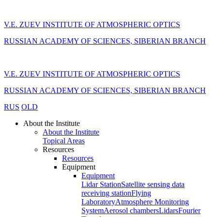
V.E. ZUEV INSTITUTE OF ATMOSPHERIC OPTICS
RUSSIAN ACADEMY OF SCIENCES, SIBERIAN BRANCH
V.E. ZUEV INSTITUTE OF ATMOSPHERIC OPTICS
RUSSIAN ACADEMY OF SCIENCES, SIBERIAN BRANCH
RUS
OLD
About the Institute
About the Institute
Topical Areas
Resources
Resources
Equipment
Equipment
Lidar Station
Satellite sensing data
receiving station
Flying
Laboratory
Atmosphere Monitoring
System
Aerosol chambers
Lidars
Fourier