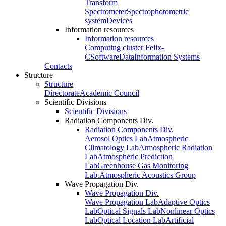
Transform
Spectrometer
Spectrophotometric
system
Devices
Information resources
Information resources
Computing cluster Felix-
C
Software
Data
Information Systems
Contacts
Structure
Structure
Directorate
Academic Council
Scientific Divisions
Scientific Divisions
Radiation Components Div.
Radiation Components Div.
Aerosol Optics Lab
Atmospheric
Climatology Lab
Atmospheric Radiation
Lab
Atmospheric Prediction
Lab
Greenhouse Gas Monitoring
Lab.
Atmospheric Acoustics Group
Wave Propagation Div.
Wave Propagation Div.
Wave Propagation Lab
Adaptive Optics
Lab
Optical Signals Lab
Nonlinear Optics
Lab
Optical Location Lab
Artificial