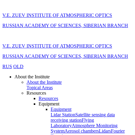
V.E. ZUEV INSTITUTE OF ATMOSPHERIC OPTICS
RUSSIAN ACADEMY OF SCIENCES, SIBERIAN BRANCH
V.E. ZUEV INSTITUTE OF ATMOSPHERIC OPTICS
RUSSIAN ACADEMY OF SCIENCES, SIBERIAN BRANCH
RUS
OLD
About the Institute
About the Institute
Topical Areas
Resources
Resources
Equipment
Equipment
Lidar Station
Satellite sensing data
receiving station
Flying
Laboratory
Atmosphere Monitoring
System
Aerosol chambers
Lidars
Fourier