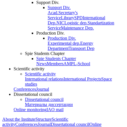
Support Div.
Support Div.
Acad.Secretary's
Service
Library
SPD
International
Dep.
NIC
Logistic dep.
Standartization
Service
Maintenance Dep.
Production Div.
Production Div.
Experimental dep.
Energy
Department
Transport Dep
Spie Students Chapter
Spie Students Chapter
News
Members
AMPL-School
Scientific activity
Scientific activity
International relations
International Projects
Space
studies
Conferences
Journal
Dissertational council
Dissertational council
Материалы диссертации
Online monitoring
IAO mail
About the Institute
Structure
Scientific
activity
Conferences
Journal
Dissertational council
Online