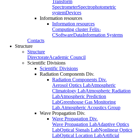
Transform
Spectrometer
Spectrophotometric
system
Devices
Information resources
Information resources
Computing cluster Felix-
C
Software
Data
Information Systems
Contacts
Structure
Structure
Directorate
Academic Council
Scientific Divisions
Scientific Divisions
Radiation Components Div.
Radiation Components Div.
Aerosol Optics Lab
Atmospheric
Climatology Lab
Atmospheric Radiation
Lab
Atmospheric Prediction
Lab
Greenhouse Gas Monitoring
Lab.
Atmospheric Acoustics Group
Wave Propagation Div.
Wave Propagation Div.
Wave Propagation Lab
Adaptive Optics
Lab
Optical Signals Lab
Nonlinear Optics
Lab
Optical Location Lab
Artificial