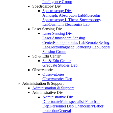
Intelligence Group
Spectroscopy Div.
Spectroscopy Div.
Atmosph. Absorption Lab
Molecular
Spectroscopy L.
Theor. Spectroscopy
Lab
Quantum Electronics Lab
Laser Sensing Div.
Laser Sensing Div.
Laser Atmosphere Sensing
Center
Radiophotonics Lab
Remote Sesing
Lab
Electromagnetic Scattering Lab
Optical
Sensing Group
Sci & Edu Center
Sci & Edu Center
Graduate Studies Dep.
Observatories
Observatories
Observatories Dep
Administration & Support
Administration & Support
Administrative Div.
Administrative Div.
Directorate
Main specialists
Finacical
Dep.
Personnel Dep.
Chancellery
Labor
protection
General