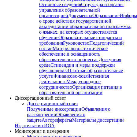
Основные сведения
Структура и органы
управления образовательной
организацией
Документы
Образование
Информ
о сроке действия государственной
аккредитации образовательной программы,
о языках, на которых осуществляется
обучение
Образовательные стандарты и
требования
Руководство
Педагогический
состав
Материально-техническое
обеспечение и оснащенность
образовательного процесса. Доступная
среда
Стипендии и меры поддержки
обучающихся
Платные образовательные
услуги
Финансово-хозяйственная
деятельность
Международное
сотрудничество
Организация питания в
образовательной организации
Диссертационный совет
Диссертационный совет
Полученные диссертации
Объявления о
рассмотрении
Объявления о
защите
Авторефераты
Материалы диссертации
Издательство ИОА
Мониторинг и измерения
Мониторинг и измерения