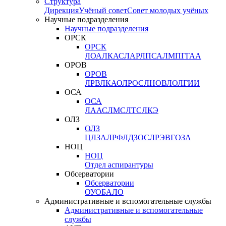
Структура
Дирекция
Учёный совет
Совет молодых учёных
Научные подразделения
Научные подразделения
ОРСК
ОРСК
ЛОА
ЛКАС
ЛАР
ЛПСА
ЛМПГ
ГАА
ОРОВ
ОРОВ
ЛРВ
ЛКАО
ЛРОС
ЛНОВ
ЛОЛ
ГИИ
ОСА
ОСА
ЛААС
ЛМС
ЛТС
ЛКЭ
ОЛЗ
ОЛЗ
ЦЛЗА
ЛРФ
ЛДЗОС
ЛРЭВ
ГОЗА
НОЦ
НОЦ
Отдел аспирантуры
Обсерватории
Обсерватории
ОУО
БАЛО
Административные и вспомогательные службы
Административные и вспомогательные
службы