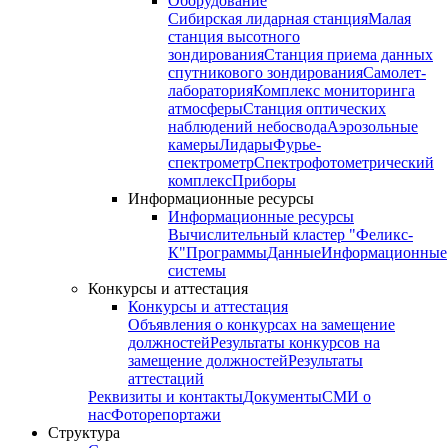
Оборудование
Сибирская лидарная станция
Малая
станция высотного
зондирования
Станция приема данных
спутникового зондирования
Самолет-
лаборатория
Комплекс мониторинга
атмосферы
Станция оптических
наблюдений небосвода
Аэрозольные
камеры
Лидары
Фурье-
спектрометр
Спектрофотометрический
комплекс
Приборы
Информационные ресурсы
Информационные ресурсы
Вычислительный кластер "Феликс-
К"
Программы
Данные
Информационные
системы
Конкурсы и аттестация
Конкурсы и аттестация
Объявления о конкурсах на замещение
должностей
Результаты конкурсов на
замещение должностей
Результаты
аттестаций
Реквизиты и контакты
Документы
СМИ о
нас
Фоторепортажи
Структура