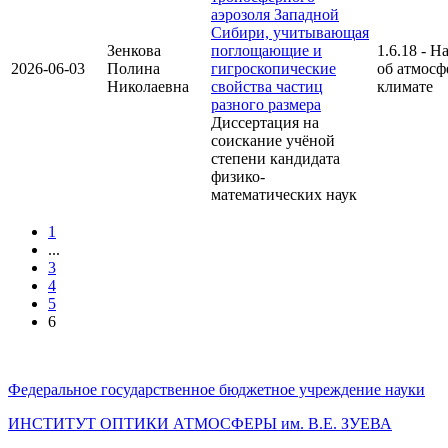
аэрозоля Западной
Сибири, учитывающая
Зенкова
поглощающие и
1.6.18 - Н
2026-06-03
Полина
гигроскопические
об атмосф
Николаевна
свойства частиц
климате
разного размера
Диссертация на
соискание учёной
степени кандидата
физико-
математических наук
1
...
3
4
5
6
Федеральное государственное бюджетное учреждение науки
ИНСТИТУТ ОПТИКИ АТМОСФЕРЫ
им.
В.Е. ЗУЕВА