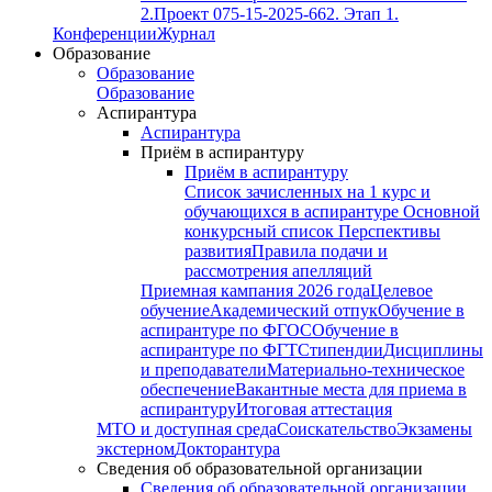
2.
Проект 075-15-2025-662. Этап 1.
Конференции
Журнал
Образование
Образование
Образование
Аспирантура
Аспирантура
Приём в аспирантуру
Приём в аспирантуру
Список зачисленных на 1 курс и
обучающихся в аспирантуре
Основной
конкурсный список
Перспективы
развития
Правила подачи и
рассмотрения апелляций
Приемная кампания 2026 года
Целевое
обучение
Академический отпук
Обучение в
аспирантуре по ФГОС
Обучение в
аспирантуре по ФГТ
Стипендии
Дисциплины
и преподаватели
Материально-техническое
обеспечение
Вакантные места для приема в
аспирантуру
Итоговая аттестация
МТО и доступная среда
Соискательство
Экзамены
экстерном
Докторантура
Сведения об образовательной организации
Сведения об образовательной организации