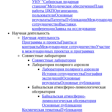
УНУ "Сибирская лидарная
станция"
Методическое обеспечение
План
работы ЦКП
Организации-
пользователи
Основные
результаты
Патенты
Публикации
Международн
сотрудничество
Выставки,
конференции
Заявка на исследование
Научная деятельность
Научная деятельность
Программы и проекты
Гранты и
контракты
Международное сотрудничество
Участие
в международных проектах и программах
Совместные лаборатории
Совместные лаборатории
Лаборатория полярного аэрозоля
Лаборатория полярного аэрозоля
История сотрудничества
География
экспедиций
Основные
результаты
Основные публикации
Байкальская атмосферно-лимнологическая
обсерватория
Байкальская атмосферно-
лимнологическая обсерватория
Основные публикации
Космическая тематика
Публикации