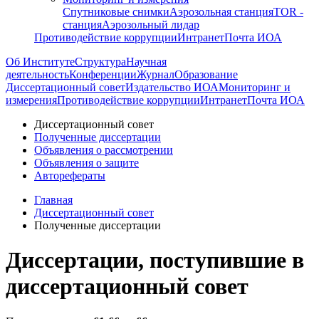
Спутниковые снимки
Аэрозольная станция
TOR -
станция
Аэрозольный лидар
Противодействие коррупции
Интранет
Почта ИОА
Об Институте
Структура
Научная
деятельность
Конференции
Журнал
Образование
Диссертационный совет
Издательство ИОА
Мониторинг и
измерения
Противодействие коррупции
Интранет
Почта ИОА
Диссертационный совет
Полученные диссертации
Объявления о рассмотрении
Объявления о защите
Авторефераты
Главная
Диссертационный совет
Полученные диссертации
Диссертации, поступившие в
диссертационный совет