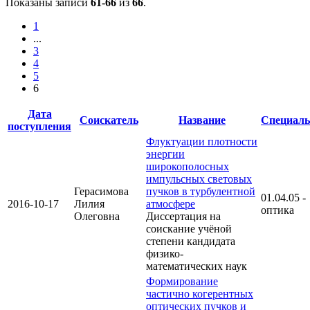
Показаны записи
61-66
из
66
.
1
...
3
4
5
6
Дата
Соискатель
Название
Специаль
поступления
Флуктуации плотности
энергии
широкополосных
импульсных световых
Герасимова
пучков в турбулентной
01.04.05 -
2016-10-17
Лилия
атмосфере
оптика
Олеговна
Диссертация на
соискание учёной
степени кандидата
физико-
математических наук
Формирование
частично когерентных
оптических пучков и