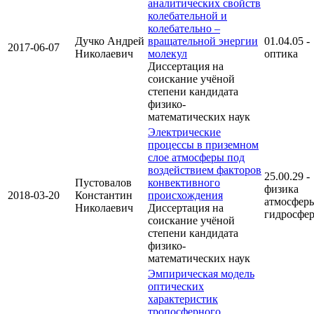
аналитических свойств
колебательной и
колебательно –
Дучко Андрей
вращательной энергии
01.04.05 -
2017-06-07
Николаевич
молекул
оптика
Диссертация на
соискание учёной
степени кандидата
физико-
математических наук
Электрические
процессы в приземном
слое атмосферы под
воздействием факторов
25.00.29 -
Пустовалов
конвективного
физика
2018-03-20
Константин
происхождения
атмосфер
Николаевич
Диссертация на
гидросфе
соискание учёной
степени кандидата
физико-
математических наук
Эмпирическая модель
оптических
характеристик
тропосферного