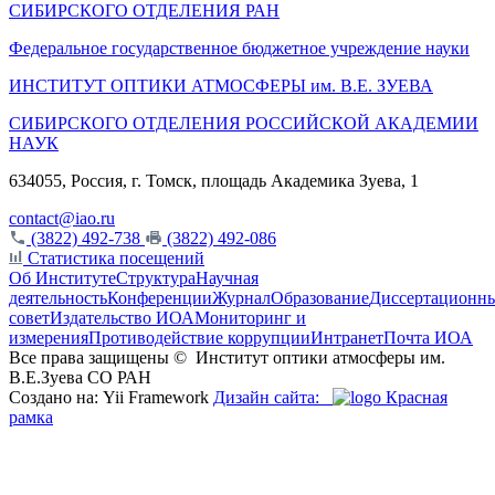
СИБИРСКОГО ОТДЕЛЕНИЯ РАН
Федеральное государственное бюджетное учреждение науки
ИНСТИТУТ ОПТИКИ АТМОСФЕРЫ
им.
В.Е. ЗУЕВА
СИБИРСКОГО ОТДЕЛЕНИЯ РОССИЙСКОЙ АКАДЕМИИ
НАУК
634055, Россия, г. Томск, площадь Академика Зуева, 1
contact@iao.ru
(3822) 492-738
(3822) 492-086
Статистика посещений
Об Институте
Структура
Научная
деятельность
Конференции
Журнал
Образование
Диссертационн
совет
Издательство ИОА
Мониторинг и
измерения
Противодействие коррупции
Интранет
Почта ИОА
Все права защищены ©
Институт оптики атмосферы им.
В.Е.Зуева СО РАН
Создано на: Yii Framework
Дизайн сайта:
Красная
рамка