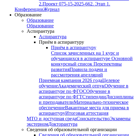
2.
Проект 075-15-2025-662. Этап 1.
Конференции
Журнал
Образование
Образование
Образование
Аспирантура
Аспирантура
Приём в аспирантуру
Приём в аспирантуру
Список зачисленных на 1 курс и
обучающихся в аспирантуре
Основной
конкурсный список
Перспективы
развития
Правила подачи и
рассмотрения апелляций
Приемная кампания 2026 года
Целевое
обучение
Академический отпук
Обучение в
аспирантуре по ФГОС
Обучение в
аспирантуре по ФГТ
Стипендии
Дисциплины
и преподаватели
Материально-техническое
обеспечение
Вакантные места для приема в
аспирантуру
Итоговая аттестация
МТО и доступная среда
Соискательство
Экзамены
экстерном
Докторантура
Сведения об образовательной организации
Сведения об образовательной организации