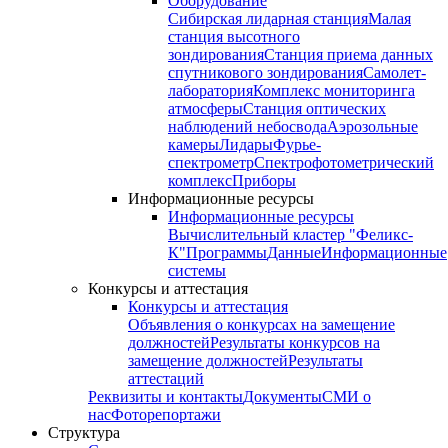
Оборудование
Сибирская лидарная станция
Малая
станция высотного
зондирования
Станция приема данных
спутникового зондирования
Самолет-
лаборатория
Комплекс мониторинга
атмосферы
Станция оптических
наблюдений небосвода
Аэрозольные
камеры
Лидары
Фурье-
спектрометр
Спектрофотометрический
комплекс
Приборы
Информационные ресурсы
Информационные ресурсы
Вычислительный кластер "Феликс-
К"
Программы
Данные
Информационные
системы
Конкурсы и аттестация
Конкурсы и аттестация
Объявления о конкурсах на замещение
должностей
Результаты конкурсов на
замещение должностей
Результаты
аттестаций
Реквизиты и контакты
Документы
СМИ о
нас
Фоторепортажи
Структура