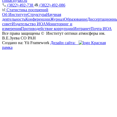
contact@iao.ru
(3822) 492-738
(3822) 492-086
Статистика посещений
Об Институте
Структура
Научная
деятельность
Конференции
Журнал
Образование
Диссертационн
совет
Издательство ИОА
Мониторинг и
измерения
Противодействие коррупции
Интранет
Почта ИОА
Все права защищены ©
Институт оптики атмосферы им.
В.Е.Зуева СО РАН
Создано на: Yii Framework
Дизайн сайта:
Красная
рамка