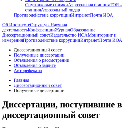
Спутниковые снимки
Аэрозольная станция
TOR -
станция
Аэрозольный лидар
Противодействие коррупции
Интранет
Почта ИОА
Об Институте
Структура
Научная
деятельность
Конференции
Журнал
Образование
Диссертационный совет
Издательство ИОА
Мониторинг и
измерения
Противодействие коррупции
Интранет
Почта ИОА
Диссертационный совет
Полученные диссертации
Объявления о рассмотрении
Объявления о защите
Авторефераты
Главная
Диссертационный совет
Полученные диссертации
Диссертации, поступившие в
диссертационный совет