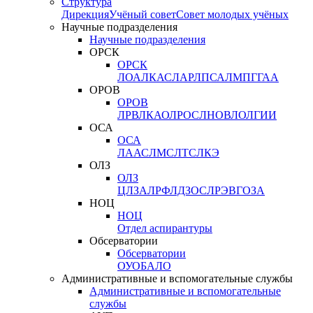
Структура
Дирекция
Учёный совет
Совет молодых учёных
Научные подразделения
Научные подразделения
ОРСК
ОРСК
ЛОА
ЛКАС
ЛАР
ЛПСА
ЛМПГ
ГАА
ОРОВ
ОРОВ
ЛРВ
ЛКАО
ЛРОС
ЛНОВ
ЛОЛ
ГИИ
ОСА
ОСА
ЛААС
ЛМС
ЛТС
ЛКЭ
ОЛЗ
ОЛЗ
ЦЛЗА
ЛРФ
ЛДЗОС
ЛРЭВ
ГОЗА
НОЦ
НОЦ
Отдел аспирантуры
Обсерватории
Обсерватории
ОУО
БАЛО
Административные и вспомогательные службы
Административные и вспомогательные
службы