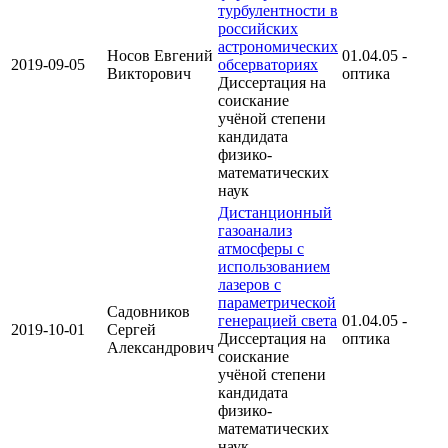
турбулентности в
российских
астрономических
Носов Евгений
01.04.05 -
2019-09-05
обсерваториях
Викторович
оптика
Диссертация на
соискание
учёной степени
кандидата
физико-
математических
наук
Дистанционный
газоанализ
атмосферы с
использованием
лазеров с
параметрической
Садовников
генерацией света
01.04.05 -
2019-10-01
Сергей
Диссертация на
оптика
Александрович
соискание
учёной степени
кандидата
физико-
математических
наук