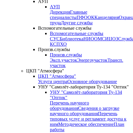
АУП
АУП
Дирекция
Главные
специалисты
ПФО
ОК
Канцелярия
Охран
труда
Другие службы
Вспомогательные службы
Вспомогательные службы
СУС
Библиотека
НИО
ОМС
ИЦ
ОЗ
Служб
КСП
ХО
Произв.службы
Произв.службы
Эксп.участок
Энергоучасток
Трансп.
участок
ЦКП "Атмосфера"
ЦКП "Атмосфера"
Услуги центра
Основное оборудование
УНУ "Самолёт-лаборатория Ту-134 "Оптик"
УНУ "Самолёт-лаборатория Ту-134
"Оптик"
Перечень научного
оборудования
Сведения о загрузке
научного оборудования
Перечень
типовых услуг и регламент доступа к
ним
Методическое обеспечение
План
работы