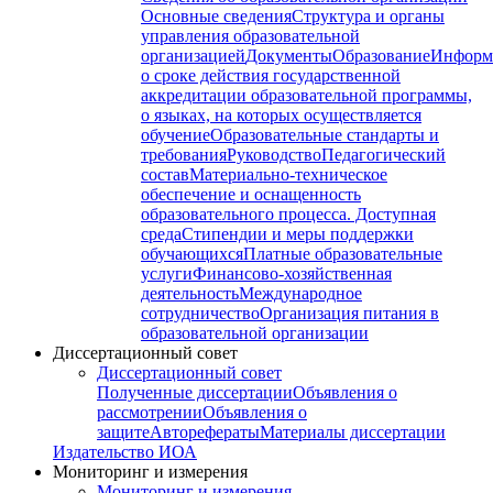
Основные сведения
Структура и органы
управления образовательной
организацией
Документы
Образование
Информ
о сроке действия государственной
аккредитации образовательной программы,
о языках, на которых осуществляется
обучение
Образовательные стандарты и
требования
Руководство
Педагогический
состав
Материально-техническое
обеспечение и оснащенность
образовательного процесса. Доступная
среда
Стипендии и меры поддержки
обучающихся
Платные образовательные
услуги
Финансово-хозяйственная
деятельность
Международное
сотрудничество
Организация питания в
образовательной организации
Диссертационный совет
Диссертационный совет
Полученные диссертации
Объявления о
рассмотрении
Объявления о
защите
Авторефераты
Материалы диссертации
Издательство ИОА
Мониторинг и измерения
Мониторинг и измерения