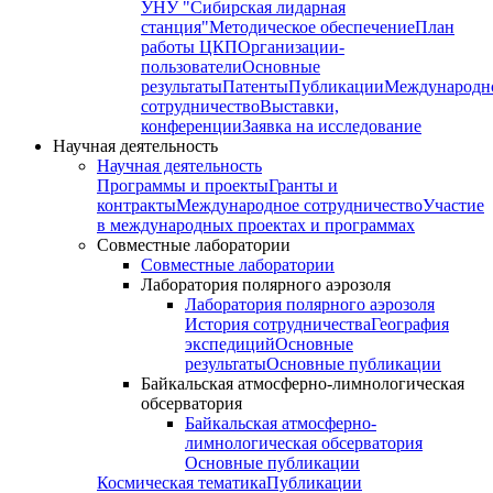
УНУ "Сибирская лидарная
станция"
Методическое обеспечение
План
работы ЦКП
Организации-
пользователи
Основные
результаты
Патенты
Публикации
Международн
сотрудничество
Выставки,
конференции
Заявка на исследование
Научная деятельность
Научная деятельность
Программы и проекты
Гранты и
контракты
Международное сотрудничество
Участие
в международных проектах и программах
Совместные лаборатории
Совместные лаборатории
Лаборатория полярного аэрозоля
Лаборатория полярного аэрозоля
История сотрудничества
География
экспедиций
Основные
результаты
Основные публикации
Байкальская атмосферно-лимнологическая
обсерватория
Байкальская атмосферно-
лимнологическая обсерватория
Основные публикации
Космическая тематика
Публикации