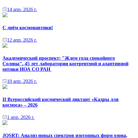
14 апр. 2026 г.
С днём космонавтики!
12 апр. 2026 г.
Академический проспект: "Ждем года спокойного
Солнца". 45 лет лаборатории когерентной и адаптивной
оптики ИОА СО РАН
10 апр. 2026 г.
II Всероссийский космический диктант «Кадры для
космоса» – 2026
1 апр. 2026 г.
JQSRT: Анализ новых спектров изотопных форм озона,