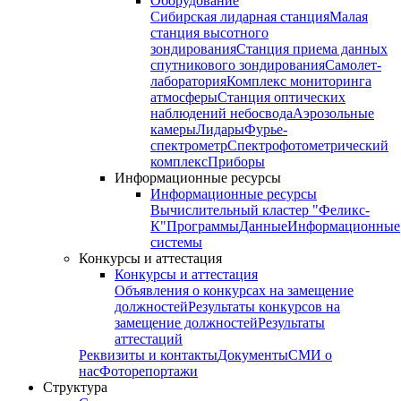
Оборудование
Сибирская лидарная станция
Малая
станция высотного
зондирования
Станция приема данных
спутникового зондирования
Самолет-
лаборатория
Комплекс мониторинга
атмосферы
Станция оптических
наблюдений небосвода
Аэрозольные
камеры
Лидары
Фурье-
спектрометр
Спектрофотометрический
комплекс
Приборы
Информационные ресурсы
Информационные ресурсы
Вычислительный кластер "Феликс-
К"
Программы
Данные
Информационные
системы
Конкурсы и аттестация
Конкурсы и аттестация
Объявления о конкурсах на замещение
должностей
Результаты конкурсов на
замещение должностей
Результаты
аттестаций
Реквизиты и контакты
Документы
СМИ о
нас
Фоторепортажи
Структура