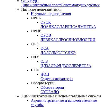
Структура
Дирекция
Учёный совет
Совет молодых учёных
Научные подразделения
Научные подразделения
ОРСК
ОРСК
ЛОА
ЛКАС
ЛАР
ЛПСА
ЛМПГ
ГАА
ОРОВ
ОРОВ
ЛРВ
ЛКАО
ЛРОС
ЛНОВ
ЛОЛ
ГИИ
ОСА
ОСА
ЛААС
ЛМС
ЛТС
ЛКЭ
ОЛЗ
ОЛЗ
ЦЛЗА
ЛРФ
ЛДЗОС
ЛРЭВ
ГОЗА
НОЦ
НОЦ
Отдел аспирантуры
Обсерватории
Обсерватории
ОУО
БАЛО
Административные и вспомогательные службы
Административные и вспомогательные
службы