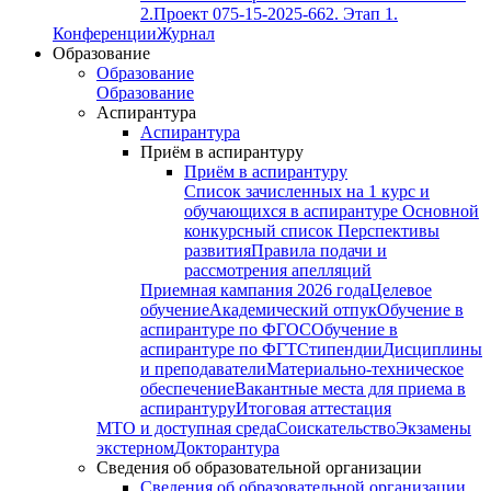
2.
Проект 075-15-2025-662. Этап 1.
Конференции
Журнал
Образование
Образование
Образование
Аспирантура
Аспирантура
Приём в аспирантуру
Приём в аспирантуру
Список зачисленных на 1 курс и
обучающихся в аспирантуре
Основной
конкурсный список
Перспективы
развития
Правила подачи и
рассмотрения апелляций
Приемная кампания 2026 года
Целевое
обучение
Академический отпук
Обучение в
аспирантуре по ФГОС
Обучение в
аспирантуре по ФГТ
Стипендии
Дисциплины
и преподаватели
Материально-техническое
обеспечение
Вакантные места для приема в
аспирантуру
Итоговая аттестация
МТО и доступная среда
Соискательство
Экзамены
экстерном
Докторантура
Сведения об образовательной организации
Сведения об образовательной организации