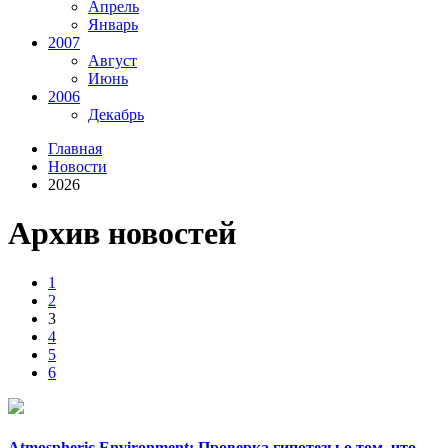
Апрель
Январь
2007
Август
Июнь
2006
Декабрь
Главная
Новости
2026
Архив новостей
1
2
3
4
5
6
Atmospheric Environment: Проверка гипотезы о том, что