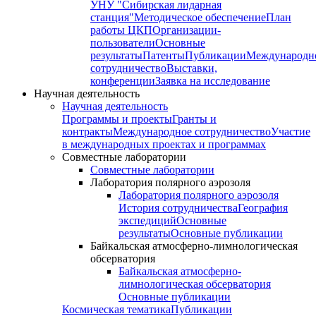
УНУ "Сибирская лидарная
станция"
Методическое обеспечение
План
работы ЦКП
Организации-
пользователи
Основные
результаты
Патенты
Публикации
Международн
сотрудничество
Выставки,
конференции
Заявка на исследование
Научная деятельность
Научная деятельность
Программы и проекты
Гранты и
контракты
Международное сотрудничество
Участие
в международных проектах и программах
Совместные лаборатории
Совместные лаборатории
Лаборатория полярного аэрозоля
Лаборатория полярного аэрозоля
История сотрудничества
География
экспедиций
Основные
результаты
Основные публикации
Байкальская атмосферно-лимнологическая
обсерватория
Байкальская атмосферно-
лимнологическая обсерватория
Основные публикации
Космическая тематика
Публикации