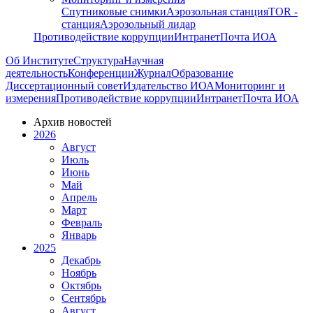
Спутниковые снимки
Аэрозольная станция
TOR -
станция
Аэрозольный лидар
Противодействие коррупции
Интранет
Почта ИОА
Об Институте
Структура
Научная
деятельность
Конференции
Журнал
Образование
Диссертационный совет
Издательство ИОА
Мониторинг и
измерения
Противодействие коррупции
Интранет
Почта ИОА
Архив новостей
2026
Август
Июль
Июнь
Май
Апрель
Март
Февраль
Январь
2025
Декабрь
Ноябрь
Октябрь
Сентябрь
Август