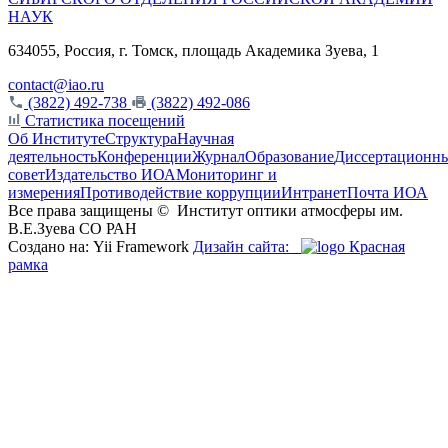
НАУК
634055, Россия, г. Томск, площадь Академика Зуева, 1
contact@iao.ru
(3822) 492-738
(3822) 492-086
Статистика посещений
Об Институте
Структура
Научная
деятельность
Конференции
Журнал
Образование
Диссертационн
совет
Издательство ИОА
Мониторинг и
измерения
Противодействие коррупции
Интранет
Почта ИОА
Все права защищены ©
Институт оптики атмосферы им.
В.Е.Зуева СО РАН
Создано на: Yii Framework
Дизайн сайта:
Красная
рамка