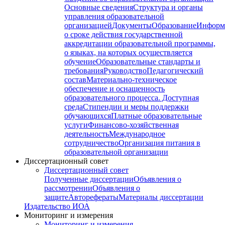
Основные сведения
Структура и органы
управления образовательной
организацией
Документы
Образование
Информ
о сроке действия государственной
аккредитации образовательной программы,
о языках, на которых осуществляется
обучение
Образовательные стандарты и
требования
Руководство
Педагогический
состав
Материально-техническое
обеспечение и оснащенность
образовательного процесса. Доступная
среда
Стипендии и меры поддержки
обучающихся
Платные образовательные
услуги
Финансово-хозяйственная
деятельность
Международное
сотрудничество
Организация питания в
образовательной организации
Диссертационный совет
Диссертационный совет
Полученные диссертации
Объявления о
рассмотрении
Объявления о
защите
Авторефераты
Материалы диссертации
Издательство ИОА
Мониторинг и измерения
Мониторинг и измерения