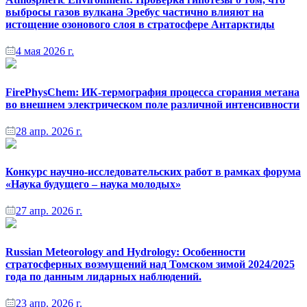
выбросы газов вулкана Эребус частично влияют на
истощение озонового слоя в стратосфере Антарктиды
4 мая 2026 г.
FirePhysChem: ИК-термография процесса сгорания метана
во внешнем электрическом поле различной интенсивности
28 апр. 2026 г.
Конкурс научно-исследовательских работ в рамках форума
«Наука будущего – наука молодых»
27 апр. 2026 г.
Russian Meteorology and Hydrology: Особенности
стратосферных возмущений над Томском зимой 2024/2025
года по данным лидарных наблюдений.
23 апр. 2026 г.