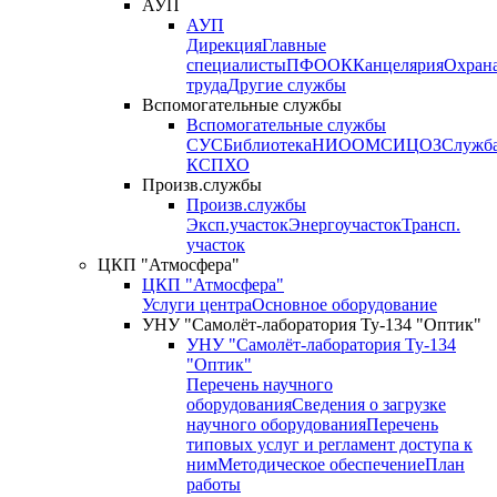
АУП
АУП
Дирекция
Главные
специалисты
ПФО
ОК
Канцелярия
Охран
труда
Другие службы
Вспомогательные службы
Вспомогательные службы
СУС
Библиотека
НИО
ОМС
ИЦ
ОЗ
Служб
КСП
ХО
Произв.службы
Произв.службы
Эксп.участок
Энергоучасток
Трансп.
участок
ЦКП "Атмосфера"
ЦКП "Атмосфера"
Услуги центра
Основное оборудование
УНУ "Самолёт-лаборатория Ту-134 "Оптик"
УНУ "Самолёт-лаборатория Ту-134
"Оптик"
Перечень научного
оборудования
Сведения о загрузке
научного оборудования
Перечень
типовых услуг и регламент доступа к
ним
Методическое обеспечение
План
работы