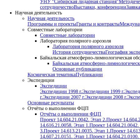
УНУ "Сибирская лидарная станция"
Методиче
сотрудничество
Выставки, конференции
Заявк
Научная деятельность
Научная деятельность
Программы и проекты
Гранты и контракты
Междунар
Совместные лаборатории
Совместные лаборатории
Лаборатория полярного аэрозоля
Лаборатория полярного аэрозоля
История сотрудничества
География эксп
Байкальская атмосферно-лимнологическая об
Байкальская атмосферно-лимнологическ
Основные публикации
Космическая тематика
Публикации
Экспедиции
Экспедиции
Экспедиции 1998 г.
Экспедиции 1999 г.
Экспед
г.
Экспедиции 2007 г.
Экспедиции 2008 г.
Экспе
Основные результаты
Отчёты о выполнении ФЦП
Отчёты о выполнении ФЦП
Проект 14.604.21.0042. Этап 2.
Проект 14.604.2
14.616.21.0058. Этап 1.
Проект 14.604.21.0042.
3.
Проект 14.613.21.0035. Этап 1.
Проект 14.613
14.607.21.0151. Этап 1.
Проект 14.604.21.0100.