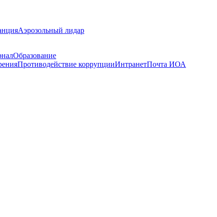
анция
Аэрозольный лидар
рнал
Образование
рения
Противодействие коррупции
Интранет
Почта ИОА