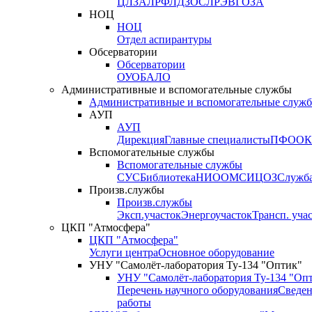
ЦЛЗА
ЛРФ
ЛДЗОС
ЛРЭВ
ГОЗА
НОЦ
НОЦ
Отдел аспирантуры
Обсерватории
Обсерватории
ОУО
БАЛО
Административные и вспомогательные службы
Административные и вспомогательные служ
АУП
АУП
Дирекция
Главные специалисты
ПФО
ОК
Вспомогательные службы
Вспомогательные службы
СУС
Библиотека
НИО
ОМС
ИЦ
ОЗ
Служб
Произв.службы
Произв.службы
Эксп.участок
Энергоучасток
Трансп. уча
ЦКП "Атмосфера"
ЦКП "Атмосфера"
Услуги центра
Основное оборудование
УНУ "Самолёт-лаборатория Ту-134 "Оптик"
УНУ "Самолёт-лаборатория Ту-134 "Оп
Перечень научного оборудования
Сведен
работы