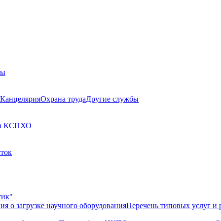
бы
Канцелярия
Охрана труда
Другие службы
а КСП
ХО
сток
тик"
ия о загрузке научного оборудования
Перечень типовых услуг и 