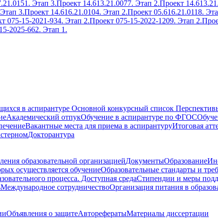
.21.0151. Этап 3.
Проект 14.613.21.0077. Этап 2.
Проект 14.613.21
 Этап 3.
Проект 14.616.21.0104. Этап 2.
Проект 05.616.21.0118. Эта
т 075-15-2021-934. Этап 2.
Проект 075-15-2022-1209. Этап 2.
Прое
15-2025-662. Этап 1.
ющихся в аспирантуре
Основной конкурсный список
Перспективы
ие
Академический отпук
Обучение в аспирантуре по ФГОС
Обуче
печение
Вакантные места для приема в аспирантуру
Итоговая атт
кстерном
Докторантура
ления образовательной организацией
Документы
Образование
Ин
орых осуществляется обучение
Образовательные стандарты и тре
зовательного процесса. Доступная среда
Стипендии и меры под
ь
Международное сотрудничество
Организация питания в образов
ии
Объявления о защите
Авторефераты
Материалы диссертации