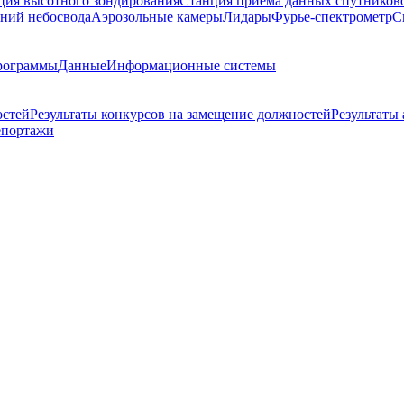
ция высотного зондирования
Станция приема данных спутников
ний небосвода
Аэрозольные камеры
Лидары
Фурье-спектрометр
С
рограммы
Данные
Информационные системы
остей
Результаты конкурсов на замещение должностей
Результаты
епортажи