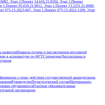
.0082. Этап 2.
Проект 14.616.21.0104. Этап 1.
Проект
п 1.
Проект 05.619.21.0012. Этап 1.
Проект 13.2251.21.0069.
кт 075-15-2023-607. Этап 1.
Проект 075-15-2022-1209. Этап
 развития
Правила подачи и рассмотрения апелляций
ние в аспирантуре по ФГТ
Стипендии
Дисциплины и
естация
формация о сроке действия государственной аккредитации
бования
Руководство
Педагогический состав
Материально-
держки обучающихся
Платные образовательные
ательной организации