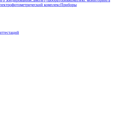
ого зондирования
Самолет-лаборатория
Комплекс мониторинга
пектрофотометрический комплекс
Приборы
 аттестаций