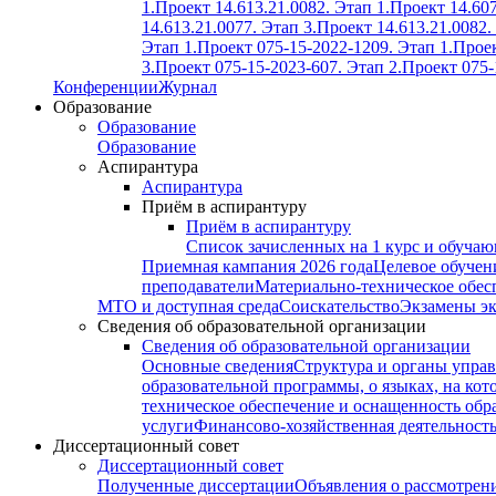
1.
Проект 14.613.21.0082. Этап 1.
Проект 14.607
14.613.21.0077. Этап 3.
Проект 14.613.21.0082.
Этап 1.
Проект 075-15-2022-1209. Этап 1.
Проек
3.
Проект 075-15-2023-607. Этап 2.
Проект 075-
Конференции
Журнал
Образование
Образование
Образование
Аспирантура
Аспирантура
Приём в аспирантуру
Приём в аспирантуру
Список зачисленных на 1 курс и обуча
Приемная кампания 2026 года
Целевое обучен
преподаватели
Материально-техническое обес
МТО и доступная среда
Соискательство
Экзамены э
Сведения об образовательной организации
Сведения об образовательной организации
Основные сведения
Структура и органы управ
образовательной программы, о языках, на кот
техническое обеспечение и оснащенность обра
услуги
Финансово-хозяйственная деятельност
Диссертационный совет
Диссертационный совет
Полученные диссертации
Объявления о рассмотрен