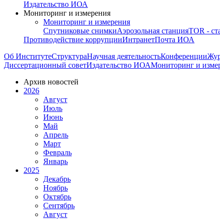
Издательство ИОА
Мониторинг и измерения
Мониторинг и измерения
Спутниковые снимки
Аэрозольная станция
TOR - ст
Противодействие коррупции
Интранет
Почта ИОА
Об Институте
Структура
Научная деятельность
Конференции
Жу
Диссертационный совет
Издательство ИОА
Мониторинг и изме
Архив новостей
2026
Август
Июль
Июнь
Май
Апрель
Март
Февраль
Январь
2025
Декабрь
Ноябрь
Октябрь
Сентябрь
Август