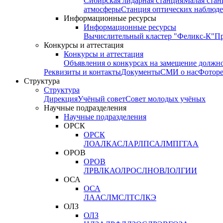
Сибирская лидарная станция
Малая стан
атмосферы
Станция оптических наблюде
Информационные ресурсы
Информационные ресурсы
Вычислительный кластер "Феликс-К"
П
Конкурсы и аттестация
Конкурсы и аттестация
Объявления о конкурсах на замещение должн
Реквизиты и контакты
Документы
СМИ о нас
Фотор
Структура
Структура
Дирекция
Учёный совет
Совет молодых учёных
Научные подразделения
Научные подразделения
ОРСК
ОРСК
ЛОА
ЛКАС
ЛАР
ЛПСА
ЛМПГ
ГАА
ОРОВ
ОРОВ
ЛРВ
ЛКАО
ЛРОС
ЛНОВ
ЛОЛ
ГИИ
ОСА
ОСА
ЛААС
ЛМС
ЛТС
ЛКЭ
ОЛЗ
ОЛЗ