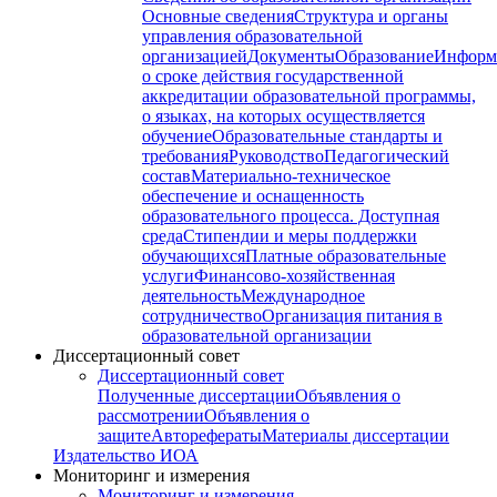
Основные сведения
Структура и органы
управления образовательной
организацией
Документы
Образование
Информ
о сроке действия государственной
аккредитации образовательной программы,
о языках, на которых осуществляется
обучение
Образовательные стандарты и
требования
Руководство
Педагогический
состав
Материально-техническое
обеспечение и оснащенность
образовательного процесса. Доступная
среда
Стипендии и меры поддержки
обучающихся
Платные образовательные
услуги
Финансово-хозяйственная
деятельность
Международное
сотрудничество
Организация питания в
образовательной организации
Диссертационный совет
Диссертационный совет
Полученные диссертации
Объявления о
рассмотрении
Объявления о
защите
Авторефераты
Материалы диссертации
Издательство ИОА
Мониторинг и измерения
Мониторинг и измерения