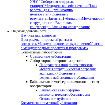
УНУ "Сибирская лидарная
станция"
Методическое обеспечение
План
работы ЦКП
Организации-
пользователи
Основные
результаты
Патенты
Публикации
Международн
сотрудничество
Выставки,
конференции
Заявка на исследование
Научная деятельность
Научная деятельность
Программы и проекты
Гранты и
контракты
Международное сотрудничество
Участие
в международных проектах и программах
Совместные лаборатории
Совместные лаборатории
Лаборатория полярного аэрозоля
Лаборатория полярного аэрозоля
История сотрудничества
География
экспедиций
Основные
результаты
Основные публикации
Байкальская атмосферно-лимнологическая
обсерватория
Байкальская атмосферно-
лимнологическая обсерватория
Основные публикации
Космическая тематика
Публикации