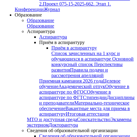
2.
Проект 075-15-2025-662. Этап 1.
Конференции
Журнал
Образование
Образование
Образование
Аспирантура
Аспирантура
Приём в аспирантуру
Приём в аспирантуру
Список зачисленных на 1 курс и
обучающихся в аспирантуре
Основной
конкурсный список
Перспективы
развития
Правила подачи и
рассмотрения апелляций
Приемная кампания 2026 года
Целевое
обучение
Академический отпук
Обучение в
аспирантуре по ФГОС
Обучение в
аспирантуре по ФГТ
Стипендии
Дисциплины
и преподаватели
Материально-техническое
обеспечение
Вакантные места для приема в
аспирантуру
Итоговая аттестация
МТО и доступная среда
Соискательство
Экзамены
экстерном
Докторантура
Сведения об образовательной организации
Сведения об образовательной организации