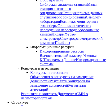
Оборудование
Сибирская лидарная станция
Малая
станция высотного
зондирования
Станция приема данных
спутникового зондирования
Самолет-
лаборатория
Комплекс мониторинга
атмосферы
Станция оптических
наблюдений небосвода
Аэрозольные
камеры
Лидары
Фурье-
спектрометр
Спектрофотометрический
комплекс
Приборы
Информационные ресурсы
Информационные ресурсы
Вычислительный кластер "Феликс-
К"
Программы
Данные
Информационные
системы
Конкурсы и аттестация
Конкурсы и аттестация
Объявления о конкурсах на замещение
должностей
Результаты конкурсов на
замещение должностей
Результаты
аттестаций
Реквизиты и контакты
Документы
СМИ о
нас
Фоторепортажи
Структура