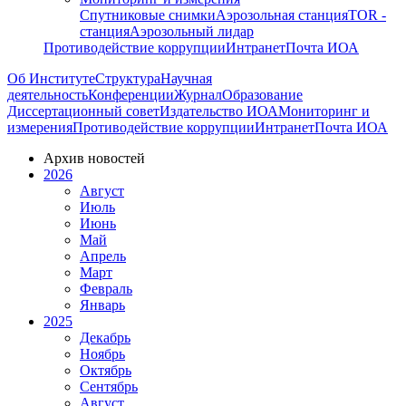
Спутниковые снимки
Аэрозольная станция
TOR -
станция
Аэрозольный лидар
Противодействие коррупции
Интранет
Почта ИОА
Об Институте
Структура
Научная
деятельность
Конференции
Журнал
Образование
Диссертационный совет
Издательство ИОА
Мониторинг и
измерения
Противодействие коррупции
Интранет
Почта ИОА
Архив новостей
2026
Август
Июль
Июнь
Май
Апрель
Март
Февраль
Январь
2025
Декабрь
Ноябрь
Октябрь
Сентябрь
Август