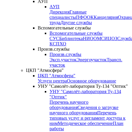
АУП
АУП
Дирекция
Главные
специалисты
ПФО
ОК
Канцелярия
Охран
труда
Другие службы
Вспомогательные службы
Вспомогательные службы
СУС
Библиотека
НИО
ОМС
ИЦ
ОЗ
Служб
КСП
ХО
Произв.службы
Произв.службы
Эксп.участок
Энергоучасток
Трансп.
участок
ЦКП "Атмосфера"
ЦКП "Атмосфера"
Услуги центра
Основное оборудование
УНУ "Самолёт-лаборатория Ту-134 "Оптик"
УНУ "Самолёт-лаборатория Ту-134
"Оптик"
Перечень научного
оборудования
Сведения о загрузке
научного оборудования
Перечень
типовых услуг и регламент доступа к
ним
Методическое обеспечение
План
работы