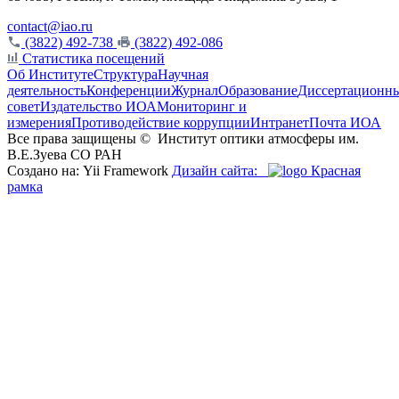
contact@iao.ru
(3822) 492-738
(3822) 492-086
Статистика посещений
Об Институте
Структура
Научная
деятельность
Конференции
Журнал
Образование
Диссертационн
совет
Издательство ИОА
Мониторинг и
измерения
Противодействие коррупции
Интранет
Почта ИОА
Все права защищены ©
Институт оптики атмосферы им.
В.Е.Зуева СО РАН
Создано на: Yii Framework
Дизайн сайта:
Красная
рамка