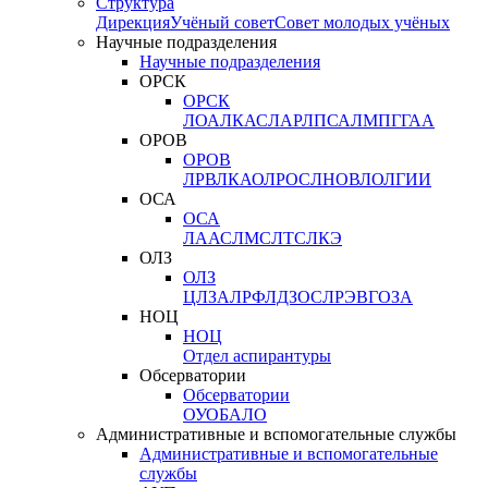
Структура
Дирекция
Учёный совет
Совет молодых учёных
Научные подразделения
Научные подразделения
ОРСК
ОРСК
ЛОА
ЛКАС
ЛАР
ЛПСА
ЛМПГ
ГАА
ОРОВ
ОРОВ
ЛРВ
ЛКАО
ЛРОС
ЛНОВ
ЛОЛ
ГИИ
ОСА
ОСА
ЛААС
ЛМС
ЛТС
ЛКЭ
ОЛЗ
ОЛЗ
ЦЛЗА
ЛРФ
ЛДЗОС
ЛРЭВ
ГОЗА
НОЦ
НОЦ
Отдел аспирантуры
Обсерватории
Обсерватории
ОУО
БАЛО
Административные и вспомогательные службы
Административные и вспомогательные
службы