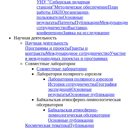
УНУ "Сибирская лидарная
станция"
Методическое обеспечение
План
работы ЦКП
Организации-
пользователи
Основные
результаты
Патенты
Публикации
Международн
сотрудничество
Выставки,
конференции
Заявка на исследование
Научная деятельность
Научная деятельность
Программы и проекты
Гранты и
контракты
Международное сотрудничество
Участие
в международных проектах и программах
Совместные лаборатории
Совместные лаборатории
Лаборатория полярного аэрозоля
Лаборатория полярного аэрозоля
История сотрудничества
География
экспедиций
Основные
результаты
Основные публикации
Байкальская атмосферно-лимнологическая
обсерватория
Байкальская атмосферно-
лимнологическая обсерватория
Основные публикации
Космическая тематика
Публикации