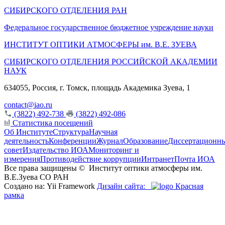
СИБИРСКОГО ОТДЕЛЕНИЯ РАН
Федеральное государственное бюджетное учреждение науки
ИНСТИТУТ ОПТИКИ АТМОСФЕРЫ
им.
В.Е. ЗУЕВА
СИБИРСКОГО ОТДЕЛЕНИЯ РОССИЙСКОЙ АКАДЕМИИ
НАУК
634055, Россия, г. Томск, площадь Академика Зуева, 1
contact@iao.ru
(3822) 492-738
(3822) 492-086
Статистика посещений
Об Институте
Структура
Научная
деятельность
Конференции
Журнал
Образование
Диссертационн
совет
Издательство ИОА
Мониторинг и
измерения
Противодействие коррупции
Интранет
Почта ИОА
Все права защищены ©
Институт оптики атмосферы им.
В.Е.Зуева СО РАН
Создано на: Yii Framework
Дизайн сайта:
Красная
рамка