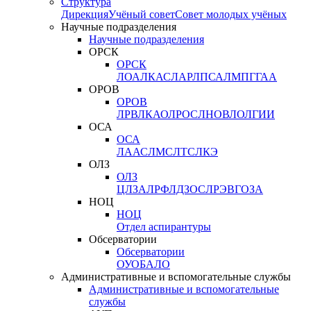
Структура
Дирекция
Учёный совет
Совет молодых учёных
Научные подразделения
Научные подразделения
ОРСК
ОРСК
ЛОА
ЛКАС
ЛАР
ЛПСА
ЛМПГ
ГАА
ОРОВ
ОРОВ
ЛРВ
ЛКАО
ЛРОС
ЛНОВ
ЛОЛ
ГИИ
ОСА
ОСА
ЛААС
ЛМС
ЛТС
ЛКЭ
ОЛЗ
ОЛЗ
ЦЛЗА
ЛРФ
ЛДЗОС
ЛРЭВ
ГОЗА
НОЦ
НОЦ
Отдел аспирантуры
Обсерватории
Обсерватории
ОУО
БАЛО
Административные и вспомогательные службы
Административные и вспомогательные
службы