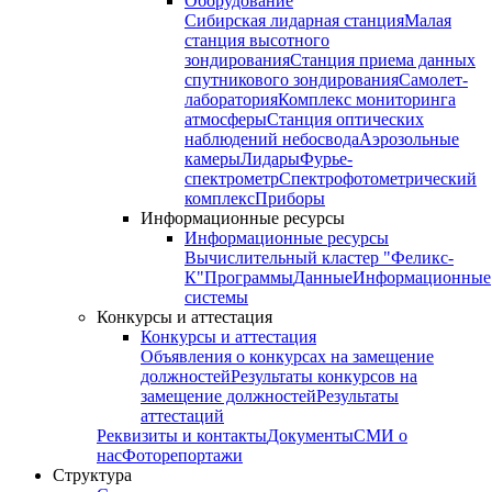
Оборудование
Сибирская лидарная станция
Малая
станция высотного
зондирования
Станция приема данных
спутникового зондирования
Самолет-
лаборатория
Комплекс мониторинга
атмосферы
Станция оптических
наблюдений небосвода
Аэрозольные
камеры
Лидары
Фурье-
спектрометр
Спектрофотометрический
комплекс
Приборы
Информационные ресурсы
Информационные ресурсы
Вычислительный кластер "Феликс-
К"
Программы
Данные
Информационные
системы
Конкурсы и аттестация
Конкурсы и аттестация
Объявления о конкурсах на замещение
должностей
Результаты конкурсов на
замещение должностей
Результаты
аттестаций
Реквизиты и контакты
Документы
СМИ о
нас
Фоторепортажи
Структура