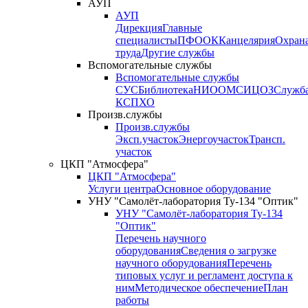
АУП
АУП
Дирекция
Главные
специалисты
ПФО
ОК
Канцелярия
Охран
труда
Другие службы
Вспомогательные службы
Вспомогательные службы
СУС
Библиотека
НИО
ОМС
ИЦ
ОЗ
Служб
КСП
ХО
Произв.службы
Произв.службы
Эксп.участок
Энергоучасток
Трансп.
участок
ЦКП "Атмосфера"
ЦКП "Атмосфера"
Услуги центра
Основное оборудование
УНУ "Самолёт-лаборатория Ту-134 "Оптик"
УНУ "Самолёт-лаборатория Ту-134
"Оптик"
Перечень научного
оборудования
Сведения о загрузке
научного оборудования
Перечень
типовых услуг и регламент доступа к
ним
Методическое обеспечение
План
работы