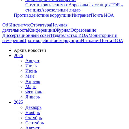
Спутниковые снимки
Аэрозольная станция
TOR -
станция
Аэрозольный лидар
Противодействие коррупции
Интранет
Почта ИОА
Об Институте
Структура
Научная
деятельность
Конференции
Журнал
Образование
Диссертационный совет
Издательство ИОА
Мониторинг и
измерения
Противодействие коррупции
Интранет
Почта ИОА
Архив новостей
2026
Август
Июль
Июнь
Май
Апрель
Март
Февраль
Январь
2025
Декабрь
Ноябрь
Октябрь
Сентябрь
Август