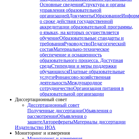
Основные сведения
Структура и органы
управления образовательной
организацией
Документы
Образование
Информ
о сроке действия государственной
аккредитации образовательной программы,
о языках, на которых осуществляется
обучение
Образовательные стандарты и
требования
Руководство
Педагогический
состав
Материально-техническое
обеспечение и оснащенность
образовательного процесса. Доступная
среда
Стипендии и меры поддержки
обучающихся
Платные образовательные
услуги
Финансово-хозяйственная
деятельность
Международное
сотрудничество
Организация питания в
образовательной организации
Диссертационный совет
Диссертационный совет
Полученные диссертации
Объявления о
рассмотрении
Объявления о
защите
Авторефераты
Материалы диссертации
Издательство ИОА
Мониторинг и измерения
Мониторинг и измерения