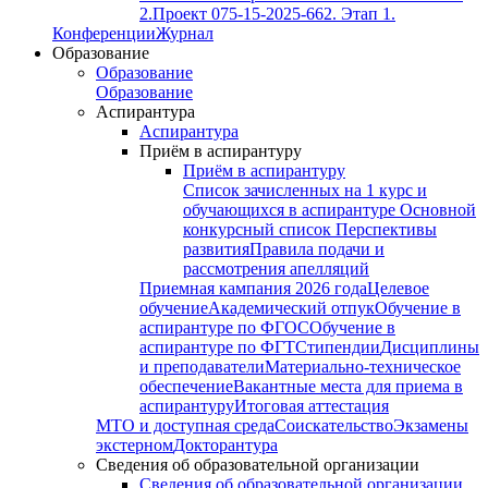
2.
Проект 075-15-2025-662. Этап 1.
Конференции
Журнал
Образование
Образование
Образование
Аспирантура
Аспирантура
Приём в аспирантуру
Приём в аспирантуру
Список зачисленных на 1 курс и
обучающихся в аспирантуре
Основной
конкурсный список
Перспективы
развития
Правила подачи и
рассмотрения апелляций
Приемная кампания 2026 года
Целевое
обучение
Академический отпук
Обучение в
аспирантуре по ФГОС
Обучение в
аспирантуре по ФГТ
Стипендии
Дисциплины
и преподаватели
Материально-техническое
обеспечение
Вакантные места для приема в
аспирантуру
Итоговая аттестация
МТО и доступная среда
Соискательство
Экзамены
экстерном
Докторантура
Сведения об образовательной организации
Сведения об образовательной организации